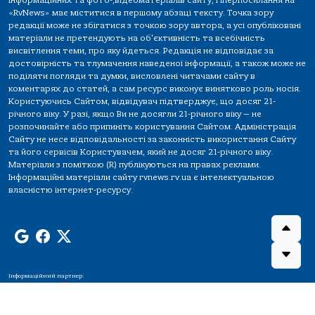
інформаційних та фото-,відеоматеріалів сайту, гіперпосилання на
«RvNews» має міститися в першому абзаці тексту. Точка зору
редакції може не збігатися з точкою зору автора, а усі опубліковані
матеріали не претендують на об'єктивність та всебічність
висвітлення теми, про яку йдеться. Редакція не відповідає за
достовірність та тлумачення наведеної інформації, а також може не
поділяти погляди та думки, висловлені читачами сайту в
коментарях до статей, а сам ресурс виконує винятково роль носія.
Користуючись Сайтом, відвідувач підтверджує, що досяг 21-
річного віку. У разі, якщо Ви не досягли 21-річного віку — не
розпочинайте або припиніть користування Сайтом. Адміністрація
Сайту не несе відповідальності за законність використання Сайту
та його сервісів Користувачем, який не досяг 21-річного віку.
Матеріали з поміткою (R) публікуються на правах реклами.
Інформаційні матеріали сайту rvnews.rv.ua є інтелектуальною
власністю інтернет-ресурсу.
Інформаційний партнер: