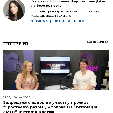
Історична Рівненщина: Форт-застава Дубно
на фото 1916 року
Сьогодні пропонуємо читачам переглянути
унікальні архівні світлини...
ТЕТЯНА ЯЦЕЧКО-БЛАЖЕНКО
ВСІ ІНТЕРВ'Ю
>
ІНТЕРВ'Ю
22:26, 1 Липня, 2026
Запрошуємо жінок до участі у проєкті
“Зростаємо разом”, – голова ГО “Інтонація
ЗМІН” Вікторія Костюк