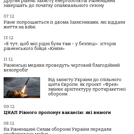
Другий рівень захисту енергооб’єктів Рівненщини
завершать до початку опалювального сезону
07:12
Рівне попрощається із двома Захисниками, які віддали
життя на війні
13:12
«Я тут, щоб мої рідні були там – у безпеці»: історія
рівненського бійця «Князя»
11:12
Рівненські медики проведуть черговий благодійний
велопробіг
Від захисту України до спільного
щита Європи: як проєкт «Фрея»
змінює архітектуру протиракетної
оборони
09:12
ЦНАП Рівного пропонує вакансію: які вимоги
08:12
На Рівненщині Силам оборони України передали