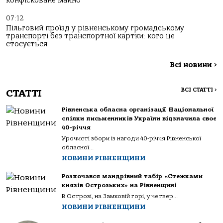
конфісковане майно
07:12
Пільговий проїзд у рівненському громадському
транспорті без транспортної картки: кого це
стосується
Всі новини
>
ВСІ СТАТТІ
>
СТАТТІ
Рівненська обласна організації Національної
спілки письменників України відзначила своє
40-річчя
Урочисті збори із нагоди 40-річчя Рівненської
обласної...
НОВИНИ РІВНЕНЩИНИ
Розпочався мандрівний табір «Стежками
князів Острозьких» на Рівненщині
В Острозі, на Замковій горі, у четвер...
НОВИНИ РІВНЕНЩИНИ