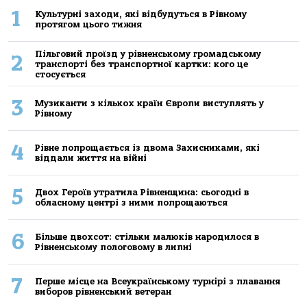
1
Культурні заходи, які відбудуться в Рівному
протягом цього тижня
Пільговий проїзд у рівненському громадському
2
транспорті без транспортної картки: кого це
стосується
3
Музиканти з кількох країн Європи виступлять у
Рівному
4
Рівне попрощається із двома Захисниками, які
віддали життя на війні
5
Двох Героїв утратила Рівненщина: сьогодні в
обласному центрі з ними попрощаються
6
Більше двохсот: стільки малюків народилося в
Рівненському пологовому в липні
7
Перше місце на Всеукраїнському турнірі з плавання
виборов рівненський ветеран