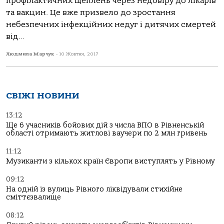
профілактичних щеплень через недовіру до лікарів
та вакцин. Це вже призвело до зростання
небезпечних інфекційних недуг і дитячих смертей
від...
Людмила Марчук
-
10 Жовтня, 2017
СВІЖІ НОВИНИ
13:12
Ще 6 учасників бойових дій з числа ВПО в Рівненській
області отримають житлові ваучери по 2 млн гривень
11:12
Музиканти з кількох країн Європи виступлять у Рівному
09:12
На одній із вулиць Рівного ліквідували стихійне
сміттєзвалище
08:12