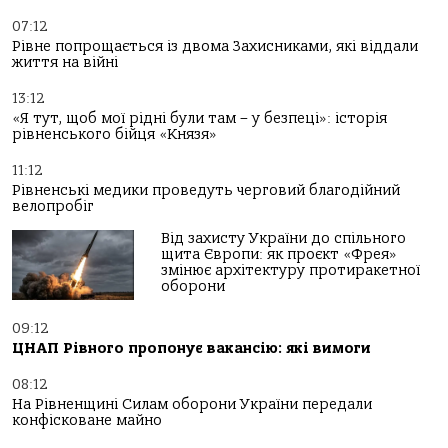
07:12
Рівне попрощається із двома Захисниками, які віддали
життя на війні
13:12
«Я тут, щоб мої рідні були там – у безпеці»: історія
рівненського бійця «Князя»
11:12
Рівненські медики проведуть черговий благодійний
велопробіг
Від захисту України до спільного
щита Європи: як проєкт «Фрея»
змінює архітектуру протиракетної
оборони
09:12
ЦНАП Рівного пропонує вакансію: які вимоги
08:12
На Рівненщині Силам оборони України передали
конфісковане майно