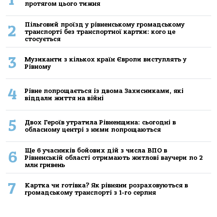
протягом цього тижня
Пільговий проїзд у рівненському громадському
2
транспорті без транспортної картки: кого це
стосується
3
Музиканти з кількох країн Європи виступлять у
Рівному
4
Рівне попрощається із двома Захисниками, які
віддали життя на війні
5
Двох Героїв утратила Рівненщина: сьогодні в
обласному центрі з ними попрощаються
Ще 6 учасників бойових дій з числа ВПО в
6
Рівненській області отримають житлові ваучери по 2
млн гривень
7
Картка чи готівка? Як рівняни розраховуються в
громадському транспорті з 1-го серпня