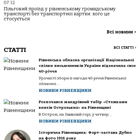
07:12
Пільговий проїзд у рівненському громадському
транспорті без транспортної картки: кого це
стосується
Всі новини
>
ВСІ СТАТТІ
>
СТАТТІ
Рівненська обласна організації Національної
спілки письменників України відзначила своє
40-річчя
Урочисті збори із нагоди 40-річчя Рівненської
обласної...
НОВИНИ РІВНЕНЩИНИ
Розпочався мандрівний табір «Стежками
князів Острозьких» на Рівненщині
В Острозі, на Замковій горі, у четвер...
НОВИНИ РІВНЕНЩИНИ
Історична Рівненщина: Форт-застава Дубно
на фото 1916 року