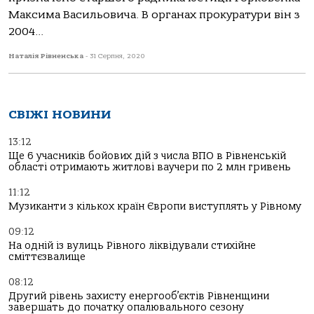
Максима Васильовича. В органах прокуратури він з
2004...
Наталія Рівненська
-
31 Серпня, 2020
СВІЖІ НОВИНИ
13:12
Ще 6 учасників бойових дій з числа ВПО в Рівненській
області отримають житлові ваучери по 2 млн гривень
11:12
Музиканти з кількох країн Європи виступлять у Рівному
09:12
На одній із вулиць Рівного ліквідували стихійне
сміттєзвалище
08:12
Другий рівень захисту енергооб’єктів Рівненщини
завершать до початку опалювального сезону