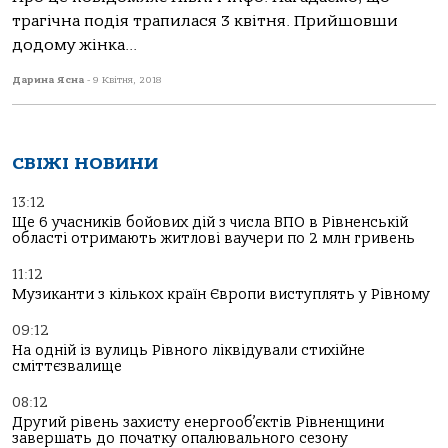
трагічна подія трапилася 3 квітня. Прийшовши
додому жінка...
Дарина Ясна
-
9 Квітня, 2018
СВІЖІ НОВИНИ
13:12
Ще 6 учасників бойових дій з числа ВПО в Рівненській
області отримають житлові ваучери по 2 млн гривень
11:12
Музиканти з кількох країн Європи виступлять у Рівному
09:12
На одній із вулиць Рівного ліквідували стихійне
сміттєзвалище
08:12
Другий рівень захисту енергооб’єктів Рівненщини
завершать до початку опалювального сезону