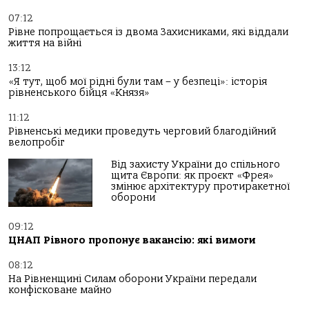
07:12
Рівне попрощається із двома Захисниками, які віддали
життя на війні
13:12
«Я тут, щоб мої рідні були там – у безпеці»: історія
рівненського бійця «Князя»
11:12
Рівненські медики проведуть черговий благодійний
велопробіг
Від захисту України до спільного
щита Європи: як проєкт «Фрея»
змінює архітектуру протиракетної
оборони
09:12
ЦНАП Рівного пропонує вакансію: які вимоги
08:12
На Рівненщині Силам оборони України передали
конфісковане майно