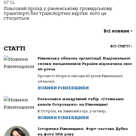
07:12
Пільговий проїзд у рівненському громадському
транспорті без транспортної картки: кого це
стосується
Всі новини
>
ВСІ СТАТТІ
>
СТАТТІ
Рівненська обласна організації Національної
спілки письменників України відзначила своє
40-річчя
Урочисті збори із нагоди 40-річчя Рівненської
обласної...
НОВИНИ РІВНЕНЩИНИ
Розпочався мандрівний табір «Стежками
князів Острозьких» на Рівненщині
В Острозі, на Замковій горі, у четвер...
НОВИНИ РІВНЕНЩИНИ
Історична Рівненщина: Форт-застава Дубно
на фото 1916 року