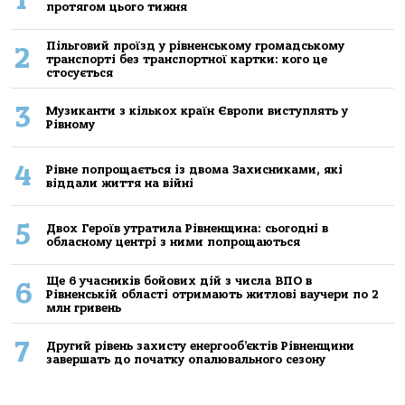
протягом цього тижня
Пільговий проїзд у рівненському громадському
2
транспорті без транспортної картки: кого це
стосується
3
Музиканти з кількох країн Європи виступлять у
Рівному
4
Рівне попрощається із двома Захисниками, які
віддали життя на війні
5
Двох Героїв утратила Рівненщина: сьогодні в
обласному центрі з ними попрощаються
Ще 6 учасників бойових дій з числа ВПО в
6
Рівненській області отримають житлові ваучери по 2
млн гривень
7
Другий рівень захисту енергооб’єктів Рівненщини
завершать до початку опалювального сезону