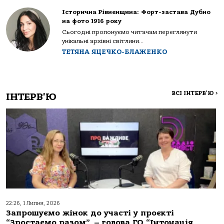
Історична Рівненщина: Форт-застава Дубно
на фото 1916 року
Сьогодні пропонуємо читачам переглянути
унікальні архівні світлини...
ТЕТЯНА ЯЦЕЧКО-БЛАЖЕНКО
ВСІ ІНТЕРВ'Ю
>
ІНТЕРВ'Ю
22:26, 1 Липня, 2026
Запрошуємо жінок до участі у проєкті
“Зростаємо разом”, – голова ГО “Інтонація