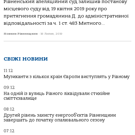
Рівненський апеляційний суд залишив постанову
місцевого суду від 19 квітня 2019 року про
притягнення громадянина Д. до адміністративної
відповідальності за ч. 1 ст. 483 Митного...
Новини Рівненщини
-
18 Липня, 2019
СВІЖІ НОВИНИ
11:12
Музиканти з кількох країн Європи виступлять у Рівному
09:12
На одній із вулиць Рівного ліквідували стихійне
сміттєзвалище
08:12
Другий рівень захисту енергооб’єктів Рівненщини
завершать до початку опалювального сезону
07:12