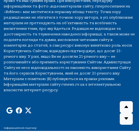
право та інші суміжні права. При використанні, передруку
інформаційних та фото-,відеоматеріалів сайту, гіперпосилання на
«RvNews» має міститися в першому абзаці тексту. Точка зору
редакції може не збігатися з точкою зору автора, а усі опубліковані
матеріали не претендують на об'єктивність та всебічність
висвітлення теми, про яку йдеться. Редакція не відповідає за
достовірність та тлумачення наведеної інформації, а також може не
поділяти погляди та думки, висловлені читачами сайту в
коментарях до статей, а сам ресурс виконує винятково роль носія.
Користуючись Сайтом, відвідувач підтверджує, що досяг 21-
річного віку. У разі, якщо Ви не досягли 21-річного віку — не
розпочинайте або припиніть користування Сайтом. Адміністрація
Сайту не несе відповідальності за законність використання Сайту
та його сервісів Користувачем, який не досяг 21-річного віку.
Матеріали з поміткою (R) публікуються на правах реклами.
Інформаційні матеріали сайту rvnews.rv.ua є інтелектуальною
власністю інтернет-ресурсу.
Інформаційний партнер: