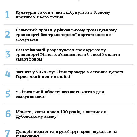
1
Культурні заходи, які відбудуться в Рівному
протягом цього тижня
Пільговий проїзд у рівненському громадському
2
транспорті без транспортної картки: кого це
стосується
Безготівковий розрахунок у громадському
3
транспорті Рівного: з'явився новий спосіб оплати
смартфоном
4
Загинув у 2024-му: Рівне проведе в останню дорогу
Героя, який поліг на війні
5
У Рівненській області шукають житло для
евакуйованих
6
Монети, яким понад 100 років, з'явилися в
Дубенському замку
7
Донорів першої та другої груп крові шукають на
Рівненщині