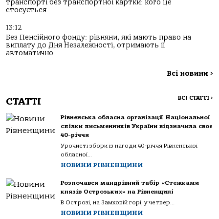
транспорті без транспортної картки: кого це
стосується
13:12
Без Пенсійного фонду: рівняни, які мають право на
виплату до Дня Незалежності, отримають її
автоматично
Всі новини
>
ВСІ СТАТТІ
>
СТАТТІ
Рівненська обласна організації Національної
спілки письменників України відзначила своє
40-річчя
Урочисті збори із нагоди 40-річчя Рівненської
обласної...
НОВИНИ РІВНЕНЩИНИ
Розпочався мандрівний табір «Стежками
князів Острозьких» на Рівненщині
В Острозі, на Замковій горі, у четвер...
НОВИНИ РІВНЕНЩИНИ