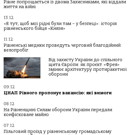
Рівне попрощається із двома Захисниками, які віддали
життя на війні
13:12
«Я тут, щоб мої рідні були там – у безпеці»: історія
рівненського бійця «Князя»
11:12
Рівненські медики проведуть черговий благодійний
велопробіг
Від захисту України до спільного
щита Європи: як проєкт «Фрея»
змінює архітектуру протиракетної
оборони
09:12
ЦНАП Рівного пропонує вакансію: які вимоги
08:12
На Рівненщині Силам оборони України передали
конфісковане майно
07:12
Пільговий проїзд у рівненському громадському