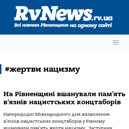
#жертви нацизму
На Рівненщині вшанували пам’ять
в’язнів нацистських концтаборів
Напередодні Міжнародного дня визволення
в’язнів нацистських концтаборів у Рівному
вшанували пам’ять жертв нацизму. Заступник