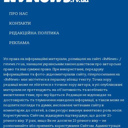
ПРО НАС
КОНТАКТИ
РЕДАКЦІЙНА ПОЛІТИКА
РЕКЛАМА
Усі права на інформаційні матеріали, розміщені на сайті «RvNews» /
rvnews.rv.ua, захищені українським законодавством про авторське
право та інші суміжні права. При використанні, передруку
інформаційних та фото-,відеоматеріалів сайту, гіперпосилання на
«RvNews» має міститися в першому абзаці тексту. Точка зору
редакції може не збігатися з точкою зору автора, а усі опубліковані
матеріали не претендують на об'єктивність та всебічність
висвітлення теми, про яку йдеться. Редакція не відповідає за
достовірність та тлумачення наведеної інформації, а також може не
поділяти погляди та думки, висловлені читачами сайту в
коментарях до статей, а сам ресурс виконує винятково роль носія.
Користуючись Сайтом, відвідувач підтверджує, що досяг 21-
річного віку. У разі, якщо Ви не досягли 21-річного віку — не
розпочинайте або припиніть користування Сайтом. Адміністрація