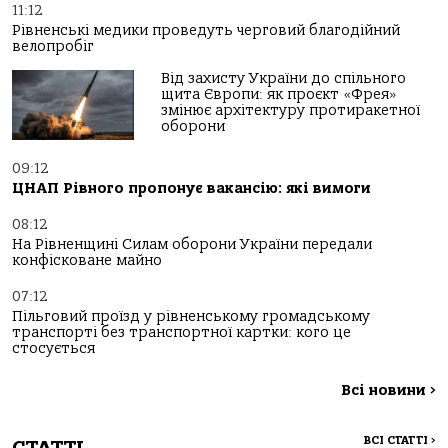
11:12
Рівненські медики проведуть черговий благодійний
велопробіг
Від захисту України до спільного
щита Європи: як проєкт «Фрея»
змінює архітектуру протиракетної
оборони
09:12
ЦНАП Рівного пропонує вакансію: які вимоги
08:12
На Рівненщині Силам оборони України передали
конфісковане майно
07:12
Пільговий проїзд у рівненському громадському
транспорті без транспортної картки: кого це
стосується
Всі новини
>
ВСІ СТАТТІ
>
СТАТТІ