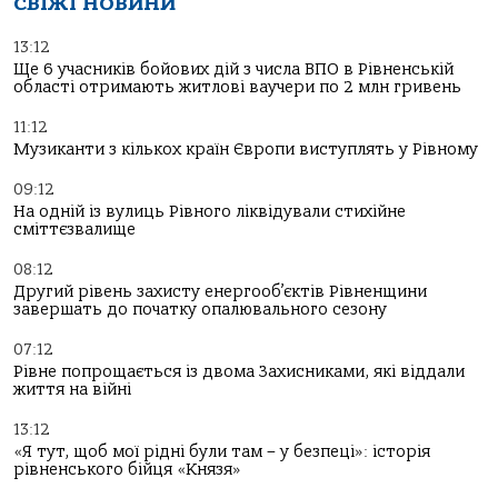
СВІЖІ НОВИНИ
13:12
Ще 6 учасників бойових дій з числа ВПО в Рівненській
області отримають житлові ваучери по 2 млн гривень
11:12
Музиканти з кількох країн Європи виступлять у Рівному
09:12
На одній із вулиць Рівного ліквідували стихійне
сміттєзвалище
08:12
Другий рівень захисту енергооб’єктів Рівненщини
завершать до початку опалювального сезону
07:12
Рівне попрощається із двома Захисниками, які віддали
життя на війні
13:12
«Я тут, щоб мої рідні були там – у безпеці»: історія
рівненського бійця «Князя»