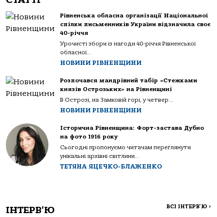
Рівненська обласна організації Національної
спілки письменників України відзначила своє
40-річчя
Урочисті збори із нагоди 40-річчя Рівненської
обласної...
НОВИНИ РІВНЕНЩИНИ
Розпочався мандрівний табір «Стежками
князів Острозьких» на Рівненщині
В Острозі, на Замковій горі, у четвер...
НОВИНИ РІВНЕНЩИНИ
Історична Рівненщина: Форт-застава Дубно
на фото 1916 року
Сьогодні пропонуємо читачам переглянути
унікальні архівні світлини...
ТЕТЯНА ЯЦЕЧКО-БЛАЖЕНКО
ВСІ ІНТЕРВ'Ю
>
ІНТЕРВ'Ю