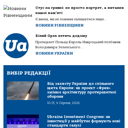
Стус на гривні: не просто портрет, а питання
нашої пам’яті
Є імена, які не повинні залишатися лише...
НОВИНИ РІВНЕНЩИНИ
Білий Орел летить додому
Президент Польщі Кароль Навроцький позбавив
Володимира Зеленського...
НОВИНИ УКРАЇНИ
ВИБІР РЕДАКЦІЇ
Від захисту України до спільного
щита Європи: як проєкт «Фрея»
змінює архітектуру протиракетної
оборони
10:13, 6 Серпня, 2026
Ukraine Investment Congress: як
інвестиції у майбутнє формують нові
стандарти галузі