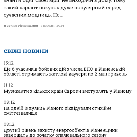
знайти одяг своєї мрії, не виходячи з дому. Тому
такий варіант покупок дуже популярний серед
сучасних модниць. Не...
Новини Рівненщини
-
1 Березня, 2024
СВІЖІ НОВИНИ
13:12
Ще 6 учасників бойових дій з числа ВПО в Рівненській
області отримають житлові ваучери по 2 млн гривень
11:12
Музиканти з кількох країн Європи виступлять у Рівному
09:12
На одній із вулиць Рівного ліквідували стихійне
сміттєзвалище
08:12
Другий рівень захисту енергооб’єктів Рівненщини
завершать до початку опалювального сезону