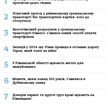
1
протягом цього тижня
Пільговий проїзд у рівненському громадському
2
транспорті без транспортної картки: кого це
стосується
Безготівковий розрахунок у громадському
3
транспорті Рівного: з'явився новий спосіб оплати
смартфоном
4
Загинув у 2024-му: Рівне проведе в останню дорогу
Героя, який поліг на війні
5
У Рівненській області шукають житло для
евакуйованих
6
Монети, яким понад 100 років, з'явилися в
Дубенському замку
7
Донорів першої та другої груп крові шукають на
Рівненщині