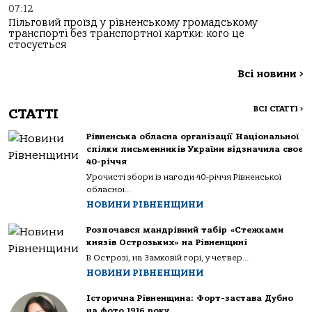
07:12
Пільговий проїзд у рівненському громадському
транспорті без транспортної картки: кого це
стосується
Всі новини
>
ВСІ СТАТТІ
>
СТАТТІ
Рівненська обласна організації Національної
спілки письменників України відзначила своє
40-річчя
Урочисті збори із нагоди 40-річчя Рівненської
обласної...
НОВИНИ РІВНЕНЩИНИ
Розпочався мандрівний табір «Стежками
князів Острозьких» на Рівненщині
В Острозі, на Замковій горі, у четвер...
НОВИНИ РІВНЕНЩИНИ
Історична Рівненщина: Форт-застава Дубно
на фото 1916 року