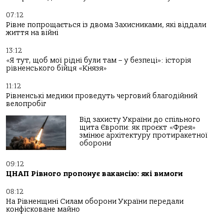
07:12
Рівне попрощається із двома Захисниками, які віддали
життя на війні
13:12
«Я тут, щоб мої рідні були там – у безпеці»: історія
рівненського бійця «Князя»
11:12
Рівненські медики проведуть черговий благодійний
велопробіг
Від захисту України до спільного
щита Європи: як проєкт «Фрея»
змінює архітектуру протиракетної
оборони
09:12
ЦНАП Рівного пропонує вакансію: які вимоги
08:12
На Рівненщині Силам оборони України передали
конфісковане майно