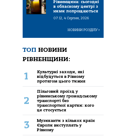
Рівненщина: сьогодні
в обласному центрі з
ними попрощаються
07:12, 4 Серпня, 2026
НОВИНИ РОЗДІЛУ
>
ТОП
НОВИНИ
РІВНЕНЩИНИ:
Культурні заходи, які
1
відбудуться в Рівному
протягом цього тижня
Пільговий проїзд у
рівненському громадському
2
транспорті без
транспортної картки: кого
це стосується
Музиканти з кількох країн
3
Європи виступлять у
Рівному