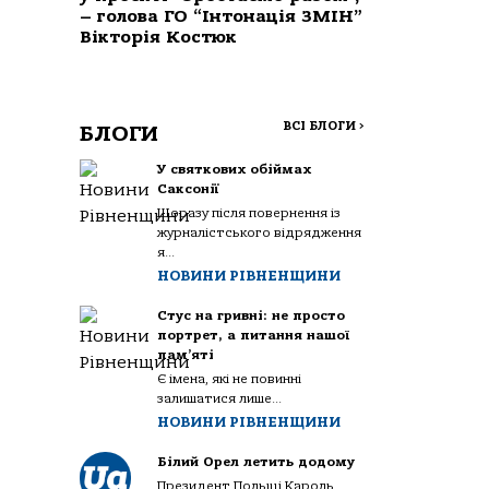
– голова ГО “Інтонація ЗМІН”
Вікторія Костюк
ВСІ БЛОГИ
>
БЛОГИ
У святкових обіймах
Саксонії
Щоразу після повернення із
журналістського відрядження
я...
НОВИНИ РІВНЕНЩИНИ
Стус на гривні: не просто
портрет, а питання нашої
пам’яті
Є імена, які не повинні
залишатися лише...
НОВИНИ РІВНЕНЩИНИ
Білий Орел летить додому
Президент Польщі Кароль