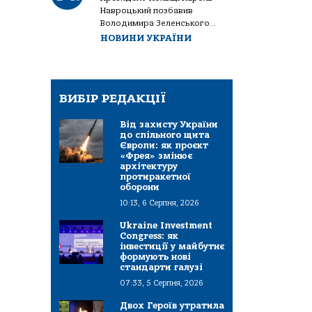
Навроцький позбавив
Володимира Зеленського...
НОВИНИ УКРАЇНИ
ВИБІР РЕДАКЦІЇ
Від захисту України
до спільного щита
Європи: як проєкт
«Фрея» змінює
архітектуру
протиракетної
оборони
10:13, 6 Серпня, 2026
Ukraine Investment
Congress: як
інвестиції у майбутнє
формують нові
стандарти галузі
07:33, 5 Серпня, 2026
Двох Героїв утратила