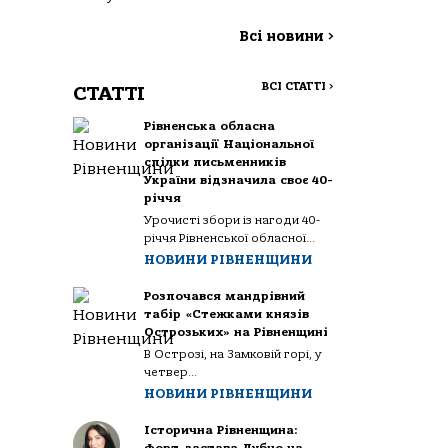
Всі новини
>
ВСІ СТАТТІ
>
СТАТТІ
Рівненська обласна
організації Національної
спілки письменників
України відзначила своє 40-
річчя
Урочисті збори із нагоди 40-
річчя Рівненської обласної...
НОВИНИ РІВНЕНЩИНИ
Розпочався мандрівний
табір «Стежками князів
Острозьких» на Рівненщині
В Острозі, на Замковій горі, у
четвер...
НОВИНИ РІВНЕНЩИНИ
Історична Рівненщина: