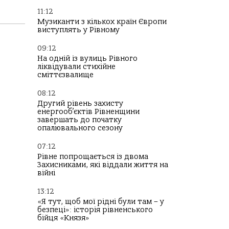
11:12
Музиканти з кількох країн Європи
виступлять у Рівному
09:12
На одній із вулиць Рівного
ліквідували стихійне
сміттєзвалище
08:12
Другий рівень захисту
енергооб’єктів Рівненщини
завершать до початку
опалювального сезону
07:12
Рівне попрощається із двома
Захисниками, які віддали життя на
війні
13:12
«Я тут, щоб мої рідні були там – у
безпеці»: історія рівненського
бійця «Князя»