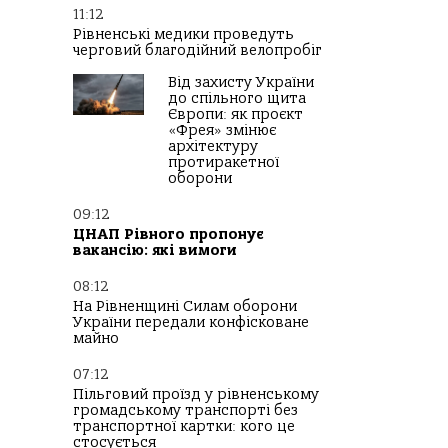
11:12
Рівненські медики проведуть
черговий благодійний велопробіг
Від захисту України
до спільного щита
Європи: як проєкт
«Фрея» змінює
архітектуру
протиракетної
оборони
09:12
ЦНАП Рівного пропонує
вакансію: які вимоги
08:12
На Рівненщині Силам оборони
України передали конфісковане
майно
07:12
Пільговий проїзд у рівненському
громадському транспорті без
транспортної картки: кого це
стосується