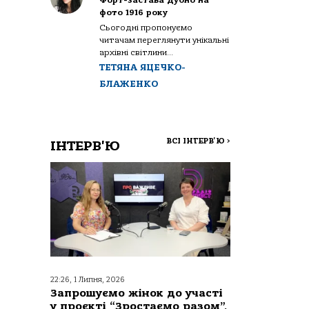
Форт-застава Дубно на
фото 1916 року
Сьогодні пропонуємо
читачам переглянути унікальні
архівні світлини...
ТЕТЯНА ЯЦЕЧКО-
БЛАЖЕНКО
ВСІ ІНТЕРВ'Ю
>
ІНТЕРВ'Ю
22:26, 1 Липня, 2026
Запрошуємо жінок до участі
у проєкті “Зростаємо разом”,