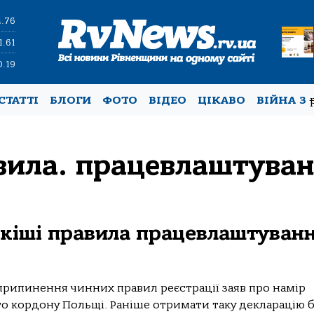
4.76
1.61
0.19
СТАТТІ
БЛОГИ
ФОТО
ВІДЕО
ЦІКАВО
ВІЙНА З
вила. працевлаштуван
кіші правила працевлаштуван
припинення чинних правил реєстрації заяв про намір
го кордону Польщі. Раніше отримати таку декларацію бу