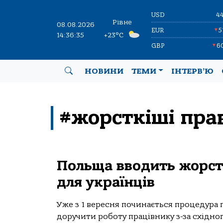
USD
4
Рівне
08.08.2026
EUR
5
▼
14:36:35
+23°C
GBP
6
▼
НОВИНИ
ТЕМИ
ІНТЕРВ’Ю
#жорсткіші пра
Польща вводить жорст
для українців
Уже з 1 вересня починається процедура 
доручити роботу працівнику з-за східно