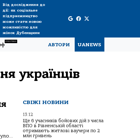
Від дослідження до
дії: як соціальне
підприємництво
може стати новою
можливістю для
жінок Дубенщини
СПЕЦТЕМА
рф
АВТОРИ
UANEWS
ня українців
ня
СВІЖІ НОВИНИ
13:12
Ще 6 учасників бойових дій з числа
ВПО в Рівненській області
отримають житлові ваучери по 2
ло...
млн гривень