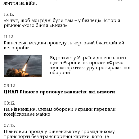
життя на війні
13:12
«Я тут, щоб мої рідні були там – у безпеці»: історія
рівненського бійця «Князя»
11:12
Рівненські медики проведуть черговий благодійний
велопробіг
Від захисту України до спільного
щита Європи: як проєкт «Фрея»
змінює архітектуру протиракетної
оборони
09:12
ЦНАП Рівного пропонує вакансію: які вимоги
08:12
На Рівненщині Силам оборони України передали
конфісковане майно
07:12
Пільговий проїзд у рівненському громадському
транспорті без транспортної картки: кого це