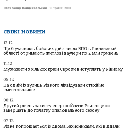
Олександр Войцеховський
-
18 Травня, 2018
СВІЖІ НОВИНИ
13:12
Ще 6 учасників бойових дій з числа ВПО в Рівненській
області отримають житлові ваучери по 2 млн гривень
11:12
Музиканти з кількох країн Європи виступлять у Рівному
09:12
На одній із вулиць Рівного ліквідували стихійне
сміттєзвалище
08:12
Другий рівень захисту енергооб’єктів Рівненщини
завершать до початку опалювального сезону
07:12
Рівне попрощається із двома Захисниками, які віддали