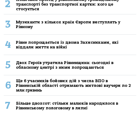
2
транспорті без транспортної картки: кого це
стосується
3
Музиканти з кількох країн Європи виступлять у
Рівному
4
Рівне попрощається із двома Захисниками, які
віддали життя на війні
5
Двох Героїв утратила Рівненщина: сьогодні в
обласному центрі з ними попрощаються
Ще 6 учасників бойових дій з числа ВПО в
6
Рівненській області отримають житлові ваучери по 2
млн гривень
7
Більше двохсот: стільки малюків народилося в
Рівненському пологовому в липні