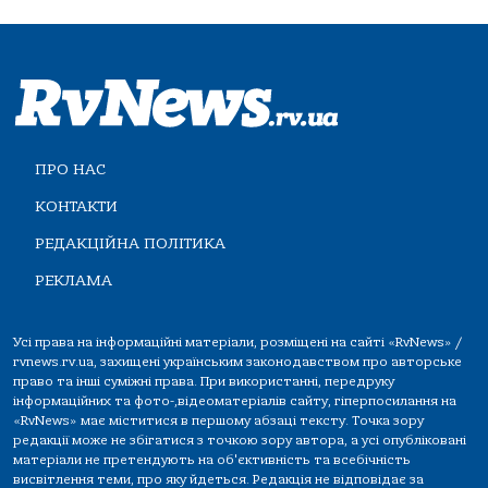
ПРО НАС
КОНТАКТИ
РЕДАКЦІЙНА ПОЛІТИКА
РЕКЛАМА
Усі права на інформаційні матеріали, розміщені на сайті «RvNews» /
rvnews.rv.ua, захищені українським законодавством про авторське
право та інші суміжні права. При використанні, передруку
інформаційних та фото-,відеоматеріалів сайту, гіперпосилання на
«RvNews» має міститися в першому абзаці тексту. Точка зору
редакції може не збігатися з точкою зору автора, а усі опубліковані
матеріали не претендують на об'єктивність та всебічність
висвітлення теми, про яку йдеться. Редакція не відповідає за