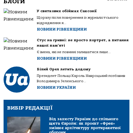
БЛОГИ
У святкових обіймах Саксонії
Щоразу після повернення із журналістського
відрядження я...
НОВИНИ РІВНЕНЩИНИ
Стус на гривні: не просто портрет, а питання
нашої пам’яті
Є імена, які не повинні залишатися лише...
НОВИНИ РІВНЕНЩИНИ
Білий Орел летить додому
Президент Польщі Кароль Навроцький позбавив
Володимира Зеленського...
НОВИНИ УКРАЇНИ
ВИБІР РЕДАКЦІЇ
Від захисту України до спільного
щита Європи: як проєкт «Фрея»
змінює архітектуру протиракетної
оборони