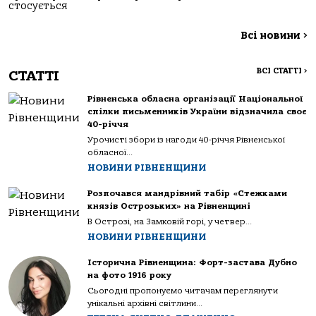
стосується
Всі новини
>
ВСІ СТАТТІ
>
СТАТТІ
Рівненська обласна організації Національної
спілки письменників України відзначила своє
40-річчя
Урочисті збори із нагоди 40-річчя Рівненської
обласної...
НОВИНИ РІВНЕНЩИНИ
Розпочався мандрівний табір «Стежками
князів Острозьких» на Рівненщині
В Острозі, на Замковій горі, у четвер...
НОВИНИ РІВНЕНЩИНИ
Історична Рівненщина: Форт-застава Дубно
на фото 1916 року
Сьогодні пропонуємо читачам переглянути
унікальні архівні світлини...