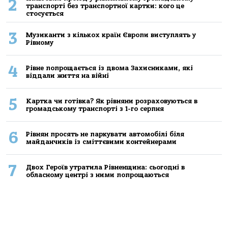
2
транспорті без транспортної картки: кого це
стосується
3
Музиканти з кількох країн Європи виступлять у
Рівному
4
Рівне попрощається із двома Захисниками, які
віддали життя на війні
5
Картка чи готівка? Як рівняни розраховуються в
громадському транспорті з 1-го серпня
6
Рівнян просять не паркувати автомобілі біля
майданчиків із сміттєвими контейнерами
7
Двох Героїв утратила Рівненщина: сьогодні в
обласному центрі з ними попрощаються