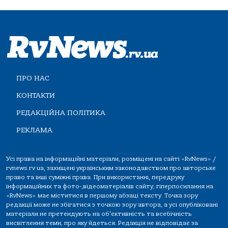
ПРО НАС
КОНТАКТИ
РЕДАКЦІЙНА ПОЛІТИКА
РЕКЛАМА
Усі права на інформаційні матеріали, розміщені на сайті «RvNews» /
rvnews.rv.ua, захищені українським законодавством про авторське
право та інші суміжні права. При використанні, передруку
інформаційних та фото-,відеоматеріалів сайту, гіперпосилання на
«RvNews» має міститися в першому абзаці тексту. Точка зору
редакції може не збігатися з точкою зору автора, а усі опубліковані
матеріали не претендують на об'єктивність та всебічність
висвітлення теми, про яку йдеться. Редакція не відповідає за