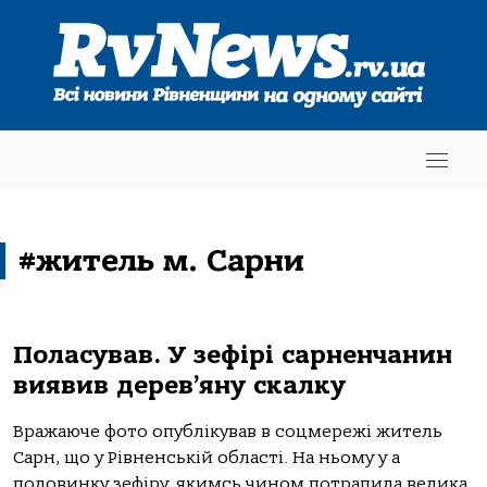
#житель м. Сарни
Поласував. У зефірі сарненчанин
виявив дерев’яну скалку
Вражаюче фото опублікував в соцмережі житель
Сарн, що у Рівненській області. На ньому у а
половинку зефіру, якимсь чином потрапила велика