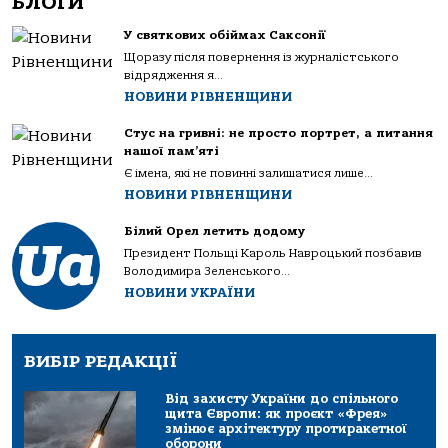
БЛОГИ
У святкових обіймах Саксонії
Щоразу після повернення із журналістського
відрядження я...
НОВИНИ РІВНЕНЩИНИ
Стус на гривні: не просто портрет, а питання
нашої пам’яті
Є імена, які не повинні залишатися лише...
НОВИНИ РІВНЕНЩИНИ
Білий Орел летить додому
Президент Польщі Кароль Навроцький позбавив
Володимира Зеленського...
НОВИНИ УКРАЇНИ
ВИБІР РЕДАКЦІЇ
Від захисту України до спільного
щита Європи: як проєкт «Фрея»
змінює архітектуру протиракетної
оборони