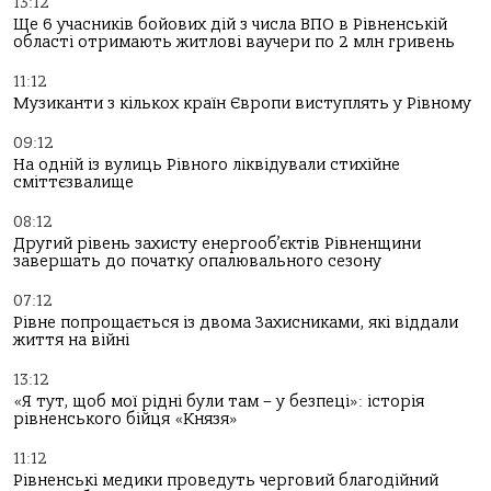
13:12
Ще 6 учасників бойових дій з числа ВПО в Рівненській
області отримають житлові ваучери по 2 млн гривень
11:12
Музиканти з кількох країн Європи виступлять у Рівному
09:12
На одній із вулиць Рівного ліквідували стихійне
сміттєзвалище
08:12
Другий рівень захисту енергооб’єктів Рівненщини
завершать до початку опалювального сезону
07:12
Рівне попрощається із двома Захисниками, які віддали
життя на війні
13:12
«Я тут, щоб мої рідні були там – у безпеці»: історія
рівненського бійця «Князя»
11:12
Рівненські медики проведуть черговий благодійний