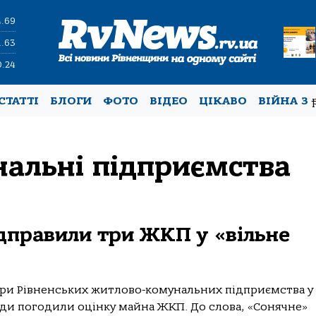
4.69
1.63
0.24
СТАТТІ
БЛОГИ
ФОТО
ВІДЕО
ЦІКАВО
ВІЙНА З
альні підприємства
дправили три ЖКП у «вільне
три Рівненських житлово-комунальних підприємства у
ади погодили оцінку майна ЖКП. До слова, «Сонячне»