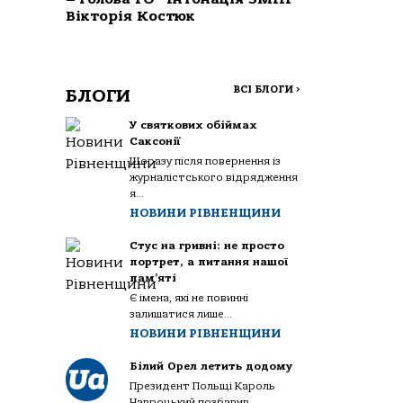
Вікторія Костюк
ВСІ БЛОГИ
>
БЛОГИ
У святкових обіймах
Саксонії
Щоразу після повернення із
журналістського відрядження
я...
НОВИНИ РІВНЕНЩИНИ
Стус на гривні: не просто
портрет, а питання нашої
пам’яті
Є імена, які не повинні
залишатися лише...
НОВИНИ РІВНЕНЩИНИ
Білий Орел летить додому
Президент Польщі Кароль
Навроцький позбавив