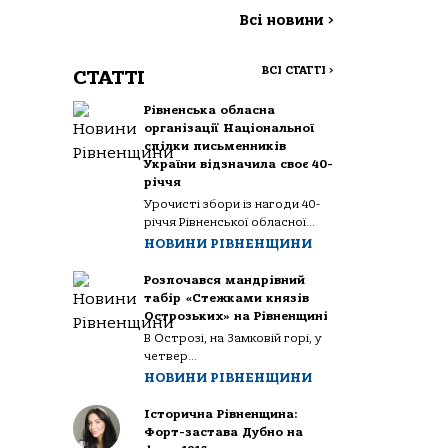
Всі новини
>
ВСІ СТАТТІ
>
СТАТТІ
Рівненська обласна
організації Національної
спілки письменників
України відзначила своє 40-
річчя
Урочисті збори із нагоди 40-
річчя Рівненської обласної...
НОВИНИ РІВНЕНЩИНИ
Розпочався мандрівний
табір «Стежками князів
Острозьких» на Рівненщині
В Острозі, на Замковій горі, у
четвер...
НОВИНИ РІВНЕНЩИНИ
Історична Рівненщина:
Форт-застава Дубно на