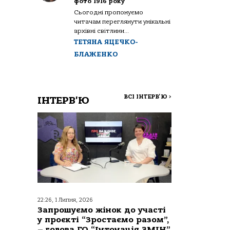
фото 1916 року
Сьогодні пропонуємо
читачам переглянути унікальні
архівні світлини...
ТЕТЯНА ЯЦЕЧКО-
БЛАЖЕНКО
ВСІ ІНТЕРВ'Ю
>
ІНТЕРВ'Ю
22:26, 1 Липня, 2026
Запрошуємо жінок до участі
у проєкті “Зростаємо разом”,
– голова ГО “Інтонація ЗМІН”