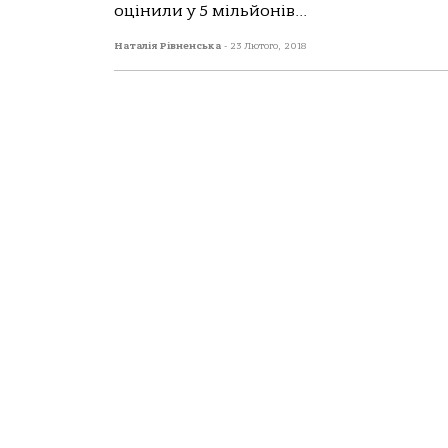
оцінили у 5 мільйонів...
Наталія Рівненська
-
23 Лютого, 2018