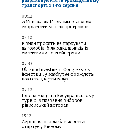
розраховуються в громадському
транспорті з 1-го серпня
09:12
«єКнига»: як 18-річним рівнянам
скористатися цією програмою
08:12
Рівнян просять не паркувати
автомобілі біля майданчиків із
сміттєвими контейнерами
07:33
Ukraine Investment Congress: як
інвестиції у майбутнє формують
нові стандарти галузі
07:12
Перше місце на Всеукраїнському
турнірі з плавання виборов
рівненський ветеран
13:12
Серпнева школа батьківства
стартує у Рівному