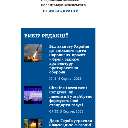
Володимира Зеленського...
НОВИНИ УКРАЇНИ
ВИБІР РЕДАКЦІЇ
Від захисту України
до спільного щита
Європи: як проєкт
«Фрея» змінює
архітектуру
протиракетної
оборони
10:13, 6 Серпня, 2026
Ukraine Investment
Congress: як
інвестиції у майбутнє
формують нові
стандарти галузі
07:33, 5 Серпня, 2026
Двох Героїв утратила
Рівненщина: сьогодні