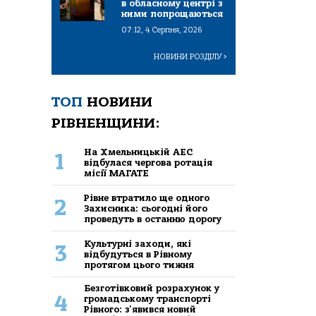
в обласному центрі з
ними попрощаються
07:12, 4 Серпня, 2026
НОВИНИ РОЗДІЛУ
>
ТОП
НОВИНИ
РІВНЕНЩИНИ:
На Хмельницькій АЕС
1
відбулася чергова ротація
місії МАГАТЕ
Рівне втратило ще одного
2
Захисника: сьогодні його
проведуть в останню дорогу
Культурні заходи, які
3
відбудуться в Рівному
протягом цього тижня
Безготівковий розрахунок у
4
громадському транспорті
Рівного: з'явився новий