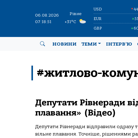
USD
4
▼
Рівне
06.08.2026
EUR
5
▲
07:18:52
+31°C
GBP
6
▲
НОВИНИ
ТЕМИ
ІНТЕРВ’Ю
#житлово-комун
Депутати Рівнеради ві
плавання» (Відео)
Депутати Рівнеради відправили одразу 
вільне плавання. Точніше, рішеннями р