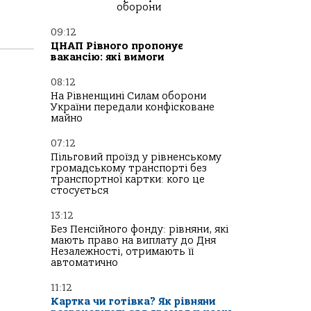
оборони
09:12
ЦНАП Рівного пропонує
вакансію: які вимоги
08:12
На Рівненщині Силам оборони
України передали конфісковане
майно
07:12
Пільговий проїзд у рівненському
громадському транспорті без
транспортної картки: кого це
стосується
13:12
Без Пенсійного фонду: рівняни, які
мають право на виплату до Дня
Незалежності, отримають її
автоматично
11:12
Картка чи готівка? Як рівняни