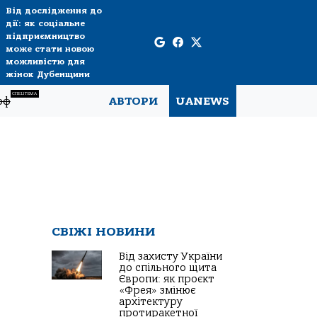
Від дослідження до
дії: як соціальне
підприємництво
може стати новою
можливістю для
жінок Дубенщини
СПЕЦТЕМА
рф
АВТОРИ
UANEWS
СВІЖІ НОВИНИ
Від захисту України
до спільного щита
Європи: як проєкт
«Фрея» змінює
архітектуру
протиракетної