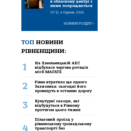
в обласному центрі з
ними попрощаються
07:12, 4 Серпня, 2026
НОВИНИ РОЗДІЛУ
>
ТОП
НОВИНИ
РІВНЕНЩИНИ:
На Хмельницькій АЕС
1
відбулася чергова ротація
місії МАГАТЕ
Рівне втратило ще одного
2
Захисника: сьогодні його
проведуть в останню дорогу
Культурні заходи, які
3
відбудуться в Рівному
протягом цього тижня
Пільговий проїзд у
рівненському громадському
4
транспорті без