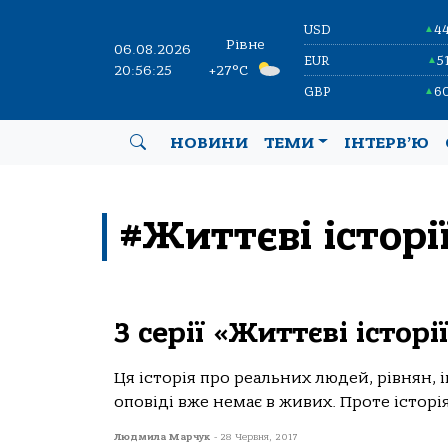
USD
4
▲
Рівне
06.08.2026
EUR
5
▲
20:56:26
+27°C
GBP
6
▲
НОВИНИ
ТЕМИ
ІНТЕРВ’Ю
#Життєві історі
З серії «Життєві історі
Ця історія про реальних людей, рівнян, і
оповіді вже немає в живих. Проте історія
Людмила Марчук
-
28 Червня, 2017