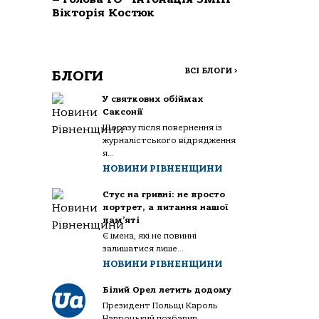
Вікторія Костюк
ВСІ БЛОГИ
>
БЛОГИ
У святкових обіймах
Саксонії
Щоразу після повернення із
журналістського відрядження
я...
НОВИНИ РІВНЕНЩИНИ
Стус на гривні: не просто
портрет, а питання нашої
пам’яті
Є імена, які не повинні
залишатися лише...
НОВИНИ РІВНЕНЩИНИ
Білий Орел летить додому
Президент Польщі Кароль
Навроцький позбавив