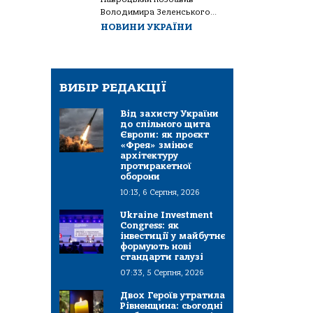
Володимира Зеленського...
НОВИНИ УКРАЇНИ
ВИБІР РЕДАКЦІЇ
Від захисту України
до спільного щита
Європи: як проєкт
«Фрея» змінює
архітектуру
протиракетної
оборони
10:13, 6 Серпня, 2026
Ukraine Investment
Congress: як
інвестиції у майбутнє
формують нові
стандарти галузі
07:33, 5 Серпня, 2026
Двох Героїв утратила
Рівненщина: сьогодні