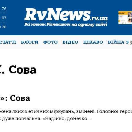
4.76
1.67
0.28
СТАТТІ
БЛОГИ
ФОТО
ВІДЕО
ЦІКАВО
ВІЙНА З
ї. Сова
ї»: Сова
мена яких з етичних міркувань, змінені. Головної герої
 дуже повчальна. «Надійко, донечко...