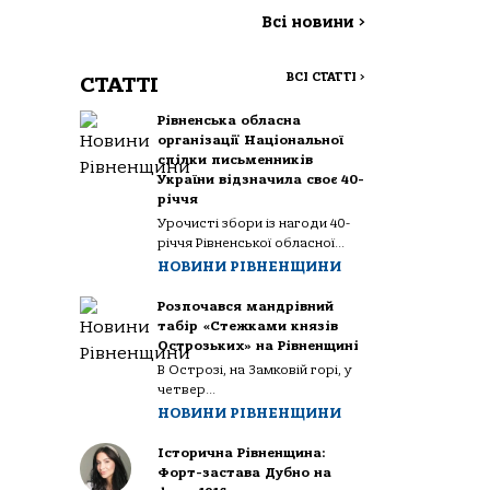
Всі новини
>
ВСІ СТАТТІ
>
СТАТТІ
Рівненська обласна
організації Національної
спілки письменників
України відзначила своє 40-
річчя
Урочисті збори із нагоди 40-
річчя Рівненської обласної...
НОВИНИ РІВНЕНЩИНИ
Розпочався мандрівний
табір «Стежками князів
Острозьких» на Рівненщині
В Острозі, на Замковій горі, у
четвер...
НОВИНИ РІВНЕНЩИНИ
Історична Рівненщина:
Форт-застава Дубно на