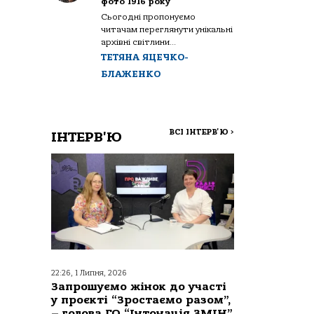
фото 1916 року
Сьогодні пропонуємо
читачам переглянути унікальні
архівні світлини...
ТЕТЯНА ЯЦЕЧКО-
БЛАЖЕНКО
ВСІ ІНТЕРВ'Ю
>
ІНТЕРВ'Ю
22:26, 1 Липня, 2026
Запрошуємо жінок до участі
у проєкті “Зростаємо разом”,
– голова ГО “Інтонація ЗМІН”