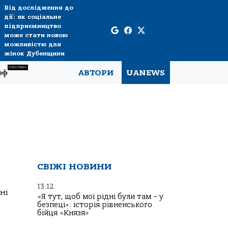
Від дослідження до
дії: як соціальне
підприємництво
може стати новою
можливістю для
жінок Дубенщини
СПЕЦТЕМА
рф
АВТОРИ
UANEWS
СВІЖІ НОВИНИ
13:12
ні
«Я тут, щоб мої рідні були там – у
безпеці»: історія рівненського
бійця «Князя»