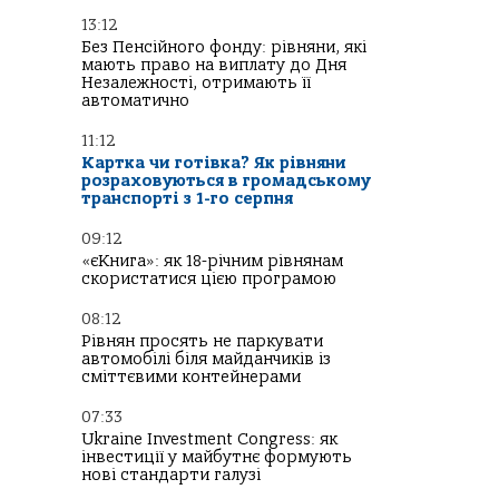
13:12
Без Пенсійного фонду: рівняни, які
мають право на виплату до Дня
Незалежності, отримають її
автоматично
11:12
Картка чи готівка? Як рівняни
розраховуються в громадському
транспорті з 1-го серпня
09:12
«єКнига»: як 18-річним рівнянам
скористатися цією програмою
08:12
Рівнян просять не паркувати
автомобілі біля майданчиків із
сміттєвими контейнерами
07:33
Ukraine Investment Congress: як
інвестиції у майбутнє формують
нові стандарти галузі