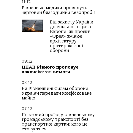
11:12
Рівненські медики проведуть
черговий благодійний велопробіг
Від захисту України
до спільного щита
Європи: як проєкт
«Фрея» змінює
архітектуру
протиракетної
оборони
09:12
ЦНАП Рівного пропонує
вакансію: які вимоги
08:12
На Рівненщині Силам оборони
України передали конфісковане
майно
07:12
Пільговий проїзд у рівненському
громадському транспорті без
транспортної картки: кого це
стосується