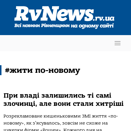
#жити по-новому
При владі залишились ті самі
злочинці, але вони стали хитріші
Розрекламоване кишеньковими ЗМІ життя «по-
новому», як з’ясувалось, зовсім не схоже на
цукерки фірми «Рошен». Кожного дня на