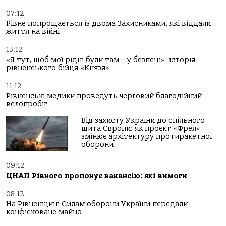
07:12
Рівне попрощається із двома Захисниками, які віддали
життя на війні
13:12
«Я тут, щоб мої рідні були там – у безпеці»: історія
рівненського бійця «Князя»
11:12
Рівненські медики проведуть черговий благодійний
велопробіг
Від захисту України до спільного
щита Європи: як проєкт «Фрея»
змінює архітектуру протиракетної
оборони
09:12
ЦНАП Рівного пропонує вакансію: які вимоги
08:12
На Рівненщині Силам оборони України передали
конфісковане майно