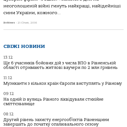
неоголошеній війні гинуть найкращі, найідейніші
сини України, кожного...
RvNews
-
21 Січня, 2016
СВІЖІ НОВИНИ
13:12
Ще 6 учасників бойових дій з числа ВПО в Рівненській
області отримають житлові ваучери по 2 млн гривень
11:12
Музиканти з кількох країн Європи виступлять у Рівному
09:12
На одній із вулиць Рівного ліквідували стихійне
сміттєзвалище
08:12
Другий рівень захисту енергооб’єктів Рівненщини
завершать до початку опалювального сезону