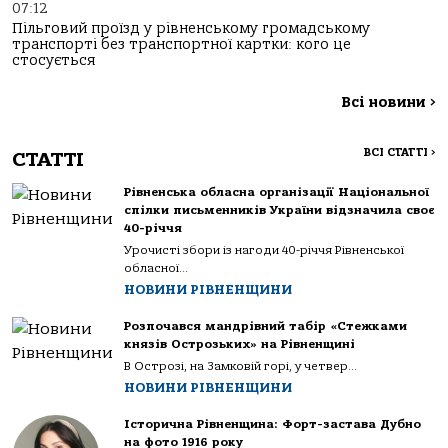
07:12
Пільговий проїзд у рівненському громадському
транспорті без транспортної картки: кого це
стосується
Всі новини
>
ВСІ СТАТТІ
>
СТАТТІ
Рівненська обласна організації Національної
спілки письменників України відзначила своє
40-річчя
Урочисті збори із нагоди 40-річчя Рівненської
обласної...
НОВИНИ РІВНЕНЩИНИ
Розпочався мандрівний табір «Стежками
князів Острозьких» на Рівненщині
В Острозі, на Замковій горі, у четвер...
НОВИНИ РІВНЕНЩИНИ
Історична Рівненщина: Форт-застава Дубно
на фото 1916 року