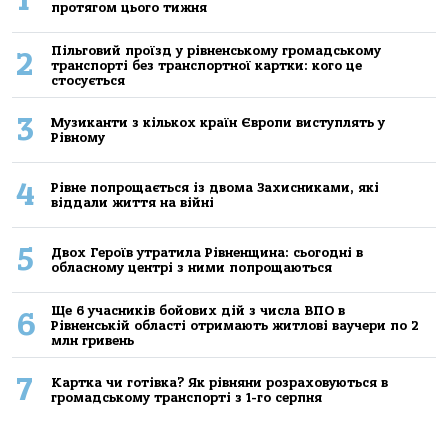
протягом цього тижня
Пільговий проїзд у рівненському громадському
2
транспорті без транспортної картки: кого це
стосується
3
Музиканти з кількох країн Європи виступлять у
Рівному
4
Рівне попрощається із двома Захисниками, які
віддали життя на війні
5
Двох Героїв утратила Рівненщина: сьогодні в
обласному центрі з ними попрощаються
Ще 6 учасників бойових дій з числа ВПО в
6
Рівненській області отримають житлові ваучери по 2
млн гривень
7
Картка чи готівка? Як рівняни розраховуються в
громадському транспорті з 1-го серпня