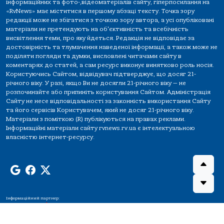
інформаційних та фото-,відеоматеріалів сайту, гіперпосилання на
«RvNews» має міститися в першому абзаці тексту. Точка зору
редакції може не збігатися з точкою зору автора, а усі опубліковані
матеріали не претендують на об'єктивність та всебічність
висвітлення теми, про яку йдеться. Редакція не відповідає за
достовірність та тлумачення наведеної інформації, а також може не
поділяти погляди та думки, висловлені читачами сайту в
коментарях до статей, а сам ресурс виконує винятково роль носія.
Користуючись Сайтом, відвідувач підтверджує, що досяг 21-
річного віку. У разі, якщо Ви не досягли 21-річного віку — не
розпочинайте або припиніть користування Сайтом. Адміністрація
Сайту не несе відповідальності за законність використання Сайту
та його сервісів Користувачем, який не досяг 21-річного віку.
Матеріали з поміткою (R) публікуються на правах реклами.
Інформаційні матеріали сайту rvnews.rv.ua є інтелектуальною
власністю інтернет-ресурсу.
Інформаційний партнер: