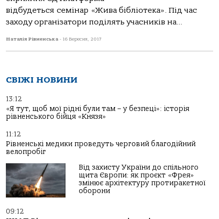
відбудеться семінар «Жива бібліотека». Під час
заходу організатори поділять учасників на...
Наталія Рівненська
-
16 Вересня, 2017
СВІЖІ НОВИНИ
13:12
«Я тут, щоб мої рідні були там – у безпеці»: історія
рівненського бійця «Князя»
11:12
Рівненські медики проведуть черговий благодійний
велопробіг
Від захисту України до спільного
щита Європи: як проєкт «Фрея»
змінює архітектуру протиракетної
оборони
09:12