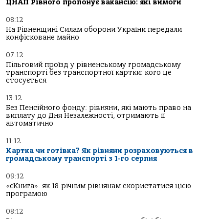
ЦНАП Рівного пропонує вакансію: які вимоги
08:12
На Рівненщині Силам оборони України передали
конфісковане майно
07:12
Пільговий проїзд у рівненському громадському
транспорті без транспортної картки: кого це
стосується
13:12
Без Пенсійного фонду: рівняни, які мають право на
виплату до Дня Незалежності, отримають її
автоматично
11:12
Картка чи готівка? Як рівняни розраховуються в
громадському транспорті з 1-го серпня
09:12
«єКнига»: як 18-річним рівнянам скористатися цією
програмою
08:12