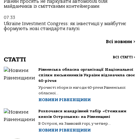
Рівнян просять не паркувати автомобілі біля
майданчиків із сміттєвими контейнерами
07:33
Ukraine Investment Congress: як інвестиції у майбутнє
формують нові стандарти галузі
Всі новини
>
ВСІ СТАТТІ
>
СТАТТІ
Рівненська обласна організації Національної
спілки письменників України відзначила своє
40-річчя
Урочисті збори із нагоди 40-річчя Рівненської
обласної...
НОВИНИ РІВНЕНЩИНИ
Розпочався мандрівний табір «Стежками
князів Острозьких» на Рівненщині
В Острозі, на Замковій горі, у четвер...
НОВИНИ РІВНЕНЩИНИ