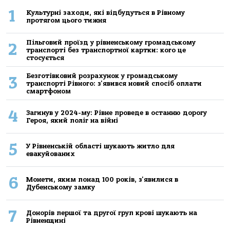
1
Культурні заходи, які відбудуться в Рівному
протягом цього тижня
Пільговий проїзд у рівненському громадському
2
транспорті без транспортної картки: кого це
стосується
Безготівковий розрахунок у громадському
3
транспорті Рівного: з'явився новий спосіб оплати
смартфоном
4
Загинув у 2024-му: Рівне проведе в останню дорогу
Героя, який поліг на війні
5
У Рівненській області шукають житло для
евакуйованих
6
Монети, яким понад 100 років, з'явилися в
Дубенському замку
7
Донорів першої та другої груп крові шукають на
Рівненщині