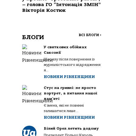
– голова ГО “Інтонація ЗМІН”
Вікторія Костюк
ВСІ БЛОГИ
>
БЛОГИ
У святкових обіймах
Саксонії
Щоразу після повернення із
журналістського відрядження
я...
НОВИНИ РІВНЕНЩИНИ
Стус на гривні: не просто
портрет, а питання нашої
пам’яті
Є імена, які не повинні
залишатися лише...
НОВИНИ РІВНЕНЩИНИ
Білий Орел летить додому
Президент Польщі Кароль