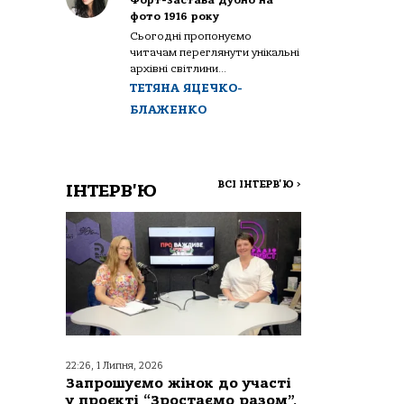
Форт-застава Дубно на
фото 1916 року
Сьогодні пропонуємо
читачам переглянути унікальні
архівні світлини...
ТЕТЯНА ЯЦЕЧКО-
БЛАЖЕНКО
ВСІ ІНТЕРВ'Ю
>
ІНТЕРВ'Ю
22:26, 1 Липня, 2026
Запрошуємо жінок до участі
у проєкті “Зростаємо разом”,