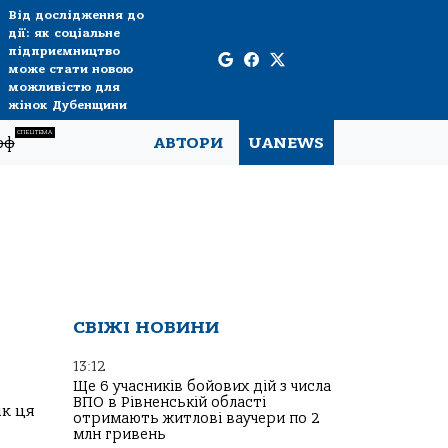
Від дослідження до
дії: як соціальне
підприємництво
може стати новою
можливістю для
жінок Дубенщини
СПЕЦТЕМА
рф
АВТОРИ
UANEWS
СВІЖІ НОВИНИ
13:12
Ще 6 учасників бойових дій з числа
ВПО в Рівненській області
ік ця
отримають житлові ваучери по 2
млн гривень