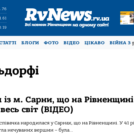
4.76
1.61
0.19
СТАТТІ
БЛОГИ
ФОТО
ВІДЕО
ЦІКАВО
ВІЙНА З
ьдорфі
 із м. Сарни, що на Рівненщині
весь світ (ВІДЕО)
 співачка народилася у Сарнах, що на Рівненщині. У 41 р
ла нечуваних вершин – була...