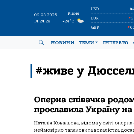
USD
4
Рівне
09.08.2026
EUR
5
▼
14:24:28
+24°C
GBP
6
▼
НОВИНИ
ТЕМИ
ІНТЕРВ’Ю
#живе у Дюссел
Оперна співачка родом
прославила Україну на 
Наталія Ковальова, відома у світі оперна
неймовірно талановита вокалістка досяг