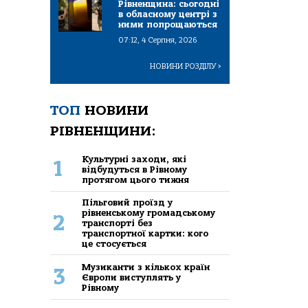
Рівненщина: сьогодні
в обласному центрі з
ними попрощаються
07:12, 4 Серпня, 2026
НОВИНИ РОЗДІЛУ
>
ТОП
НОВИНИ
РІВНЕНЩИНИ:
Культурні заходи, які
1
відбудуться в Рівному
протягом цього тижня
Пільговий проїзд у
рівненському громадському
2
транспорті без
транспортної картки: кого
це стосується
Музиканти з кількох країн
3
Європи виступлять у
Рівному