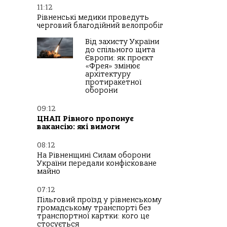
11:12
Рівненські медики проведуть
черговий благодійний велопробіг
Від захисту України
до спільного щита
Європи: як проєкт
«Фрея» змінює
архітектуру
протиракетної
оборони
09:12
ЦНАП Рівного пропонує
вакансію: які вимоги
08:12
На Рівненщині Силам оборони
України передали конфісковане
майно
07:12
Пільговий проїзд у рівненському
громадському транспорті без
транспортної картки: кого це
стосується