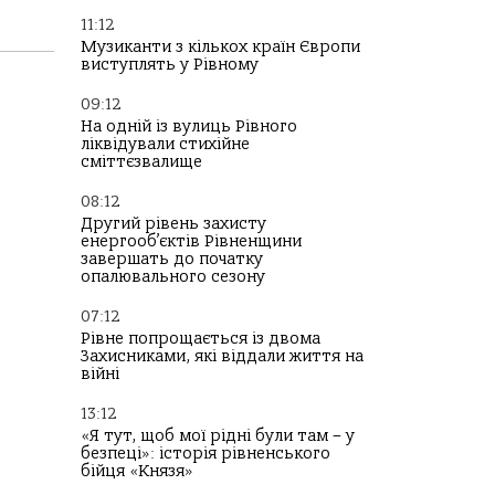
11:12
Музиканти з кількох країн Європи
виступлять у Рівному
09:12
На одній із вулиць Рівного
ліквідували стихійне
сміттєзвалище
08:12
Другий рівень захисту
енергооб’єктів Рівненщини
завершать до початку
опалювального сезону
07:12
Рівне попрощається із двома
Захисниками, які віддали життя на
війні
13:12
«Я тут, щоб мої рідні були там – у
безпеці»: історія рівненського
бійця «Князя»