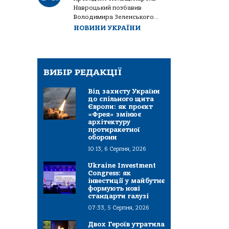
Навроцький позбавив
Володимира Зеленського...
НОВИНИ УКРАЇНИ
ВИБІР РЕДАКЦІЇ
Від захисту України
до спільного щита
Європи: як проєкт
«Фрея» змінює
архітектуру
протиракетної
оборони
10:13, 6 Серпня, 2026
Ukraine Investment
Congress: як
інвестиції у майбутнє
формують нові
стандарти галузі
07:33, 5 Серпня, 2026
Двох Героїв утратила