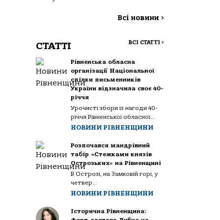
Всі новини
>
ВСІ СТАТТІ
>
СТАТТІ
Рівненська обласна
організації Національної
спілки письменників
України відзначила своє 40-
річчя
Урочисті збори із нагоди 40-
річчя Рівненської обласної...
НОВИНИ РІВНЕНЩИНИ
Розпочався мандрівний
табір «Стежками князів
Острозьких» на Рівненщині
В Острозі, на Замковій горі, у
четвер...
НОВИНИ РІВНЕНЩИНИ
Історична Рівненщина: