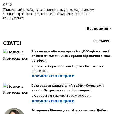
07:12
Пільговий проїзд у рівненському громадському
транспорті без транспортної картки: кого це
стосується
Всі новини
>
ВСІ СТАТТІ
>
СТАТТІ
Рівненська обласна організації Національної
спілки письменників України відзначила своє
40-річчя
Урочисті збори із нагоди 40-річчя Рівненської
обласної...
НОВИНИ РІВНЕНЩИНИ
Розпочався мандрівний табір «Стежками
князів Острозьких» на Рівненщині
В Острозі, на Замковій горі, у четвер...
НОВИНИ РІВНЕНЩИНИ
Історична Рівненщина: Форт-застава Дубно