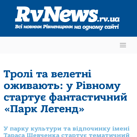
Тролі та велетні
оживають: у Рівному
стартує фантастичний
«Парк Легенд»
У парку культури та відпочинку імені
Тараса Шевченка стартує тематичний