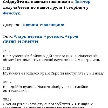
Слідкуйте за нашими новинами в
Твіттер
,
долучайтеся до нашої групи і сторінки у
Фейсбук
.
Джерело:
Новини Рівненщини
Теги:
#парк дегенд
,
#розваги
,
#тролі
СВІЖІ НОВИНИ
13:12
Ще 6 учасників бойових дій з числа ВПО в Рівненській
області отримають житлові ваучери по 2 млн гривень
11:12
Музиканти з кількох країн Європи виступлять у Рівному
09:12
На одній із вулиць Рівного ліквідували стихійне
сміттєзвалище
08:12
Другий рівень захисту енергооб’єктів Рівненщини