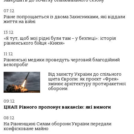
завершать до початку опалювального сезону
07:12
Рівне попрощається із двома Захисниками, які віддали
життя на війні
13:12
«Я тут, щоб мої рідні були там – у безпеці»: історія
рівненського бійця «Князя»
11:12
Рівненські медики проведуть черговий благодійний
велопробіг
Від захисту України до спільного
щита Європи: як проєкт «Фрея»
змінює архітектуру протиракетної
оборони
09:12
ЦНАП Рівного пропонує вакансію: які вимоги
08:12
На Рівненщині Силам оборони України передали
конфісковане майно