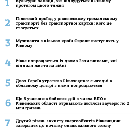
1
Культурні заходи, які відбудуться в Рівному
протягом цього тижня
Пільговий проїзд у рівненському громадському
2
транспорті без транспортної картки: кого це
стосується
3
Музиканти з кількох країн Європи виступлять у
Рівному
4
Рівне попрощається із двома Захисниками, які
віддали життя на війні
5
Двох Героїв утратила Рівненщина: сьогодні в
обласному центрі з ними попрощаються
Ще 6 учасників бойових дій з числа ВПО в
6
Рівненській області отримають житлові ваучери по 2
млн гривень
7
Другий рівень захисту енергооб’єктів Рівненщини
завершать до початку опалювального сезону