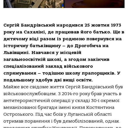
Сергій Бандрівський народився 25 жовтня 1973
року на Сахаліні, де працював його батько. Ще в
дитячому віці разом із родиною повернувся на
історичну батьківщину – до Дрогобича на
Львівщині. Навчався у місцевій
загальноосвітній школі, а згодом закінчив
спеціалізований заклад військового
спрямування – тодішню школу прапорщиків. У
подальшому здобув дві вищі освіти.
Майже все свідоме життя Сергій Бандрівський був
військовослужбовцем. З 2014-го року брав участь в
антитерористичній операції у складі 30-ї окремої
механізованої бригади імені князя Костянтина
Острозького. Під час боїв у Луганській області
отримав поранення і був демобілізований, однак