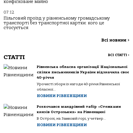
конфісковане майно
07:12
Пільговий проїзд у рівненському громадському
транспорті без транспортної картки: кого це
стосується
Всі новини
>
ВСІ СТАТТІ
>
СТАТТІ
Рівненська обласна організації Національної
спілки письменників України відзначила своє
40-річчя
Урочисті збори із нагоди 40-річчя Рівненської
обласної...
НОВИНИ РІВНЕНЩИНИ
Розпочався мандрівний табір «Стежками
князів Острозьких» на Рівненщині
В Острозі, на Замковій горі, у четвер...
НОВИНИ РІВНЕНЩИНИ