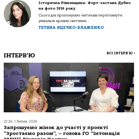
Історична Рівненщина: Форт-застава Дубно
на фото 1916 року
Сьогодні пропонуємо читачам переглянути
унікальні архівні світлини...
ТЕТЯНА ЯЦЕЧКО-БЛАЖЕНКО
ВСІ ІНТЕРВ'Ю
>
ІНТЕРВ'Ю
22:26, 1 Липня, 2026
Запрошуємо жінок до участі у проєкті
“Зростаємо разом”, – голова ГО “Інтонація