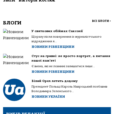
ЗМІН” Вікторія Костюк
ВСІ БЛОГИ
>
БЛОГИ
У святкових обіймах Саксонії
Щоразу після повернення із журналістського
відрядження я...
НОВИНИ РІВНЕНЩИНИ
Стус на гривні: не просто портрет, а питання
нашої пам’яті
Є імена, які не повинні залишатися лише...
НОВИНИ РІВНЕНЩИНИ
Білий Орел летить додому
Президент Польщі Кароль Навроцький позбавив
Володимира Зеленського...
НОВИНИ УКРАЇНИ