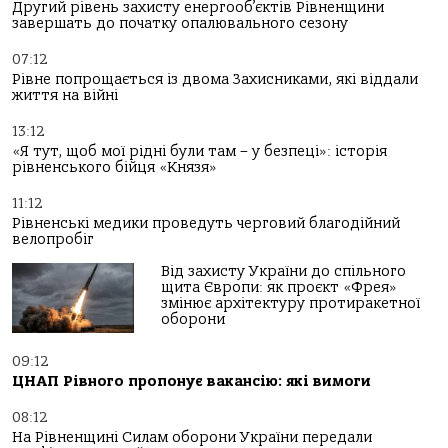
Другий рівень захисту енергооб’єктів Рівненщини
завершать до початку опалювального сезону
07:12
Рівне попрощається із двома Захисниками, які віддали
життя на війні
13:12
«Я тут, щоб мої рідні були там – у безпеці»: історія
рівненського бійця «Князя»
11:12
Рівненські медики проведуть черговий благодійний
велопробіг
Від захисту України до спільного
щита Європи: як проєкт «Фрея»
змінює архітектуру протиракетної
оборони
09:12
ЦНАП Рівного пропонує вакансію: які вимоги
08:12
На Рівненщині Силам оборони України передали