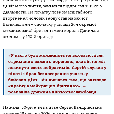
продовжив службу у Нацгвардії. Повернувшись до
цивільного життя, займався підприємницькою
діяльністю. На початку повномасштабного
вторгнення чоловік знову став на захист
Батьківщини – спочатку у складі 24-ї окремої
механізованої бригади імені короля Данила, а
згодом – у 150-й бригаді.
«У нього була можливість не воювати після
отриманих важких поранень, але він не міг
покинути своїх побратимів. Сергій служив у
піхоті і брав безпосередню участь у
бойових діях. Він пишався тим, що захищав
Україну в найкращих бригадах», –
розповіла дружина військовослужбовця.
На жаль, 50-річний капітан Сергій Бандрівський
загинув 16 серпня 2024 року під час виконання