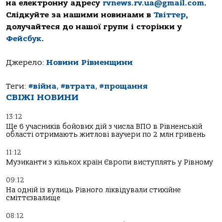
на електронну адресу
rvnews.rv.ua@gmail.com
.
Слідкуйте за нашими новинами в
Твіттер
,
долучайтеся до нашої групи і сторінки у
Фейсбук
.
Джерело:
Новини Рівненщини
Теги:
#війна
,
#втрата
,
#прощання
СВІЖІ НОВИНИ
13:12
Ще 6 учасників бойових дій з числа ВПО в Рівненській
області отримають житлові ваучери по 2 млн гривень
11:12
Музиканти з кількох країн Європи виступлять у Рівному
09:12
На одній із вулиць Рівного ліквідували стихійне
сміттєзвалище
08:12