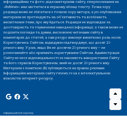
інформаційних та фото-,відеоматеріалів сайту, гіперпосилання на
«RvNews» має міститися в першому абзаці тексту. Точка зору
редакції може не збігатися з точкою зору автора, а усі опубліковані
матеріали не претендують на об'єктивність та всебічність
висвітлення теми, про яку йдеться. Редакція не відповідає за
достовірність та тлумачення наведеної інформації, а також може не
поділяти погляди та думки, висловлені читачами сайту в
коментарях до статей, а сам ресурс виконує винятково роль носія.
Користуючись Сайтом, відвідувач підтверджує, що досяг 21-
річного віку. У разі, якщо Ви не досягли 21-річного віку — не
розпочинайте або припиніть користування Сайтом. Адміністрація
Сайту не несе відповідальності за законність використання Сайту
та його сервісів Користувачем, який не досяг 21-річного віку.
Матеріали з поміткою (R) публікуються на правах реклами.
Інформаційні матеріали сайту rvnews.rv.ua є інтелектуальною
власністю інтернет-ресурсу.
Інформаційний партнер: