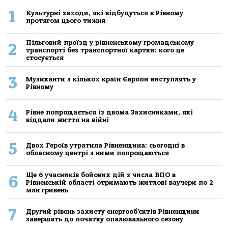
1
Культурні заходи, які відбудуться в Рівному
протягом цього тижня
Пільговий проїзд у рівненському громадському
2
транспорті без транспортної картки: кого це
стосується
3
Музиканти з кількох країн Європи виступлять у
Рівному
4
Рівне попрощається із двома Захисниками, які
віддали життя на війні
5
Двох Героїв утратила Рівненщина: сьогодні в
обласному центрі з ними попрощаються
Ще 6 учасників бойових дій з числа ВПО в
6
Рівненській області отримають житлові ваучери по 2
млн гривень
7
Другий рівень захисту енергооб’єктів Рівненщини
завершать до початку опалювального сезону