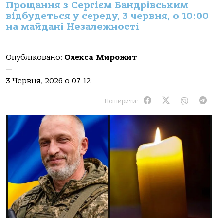
Прощання з Сергієм Бандрівським
відбудеться у середу, 3 червня, о 10:00
на майдані Незалежності
Опубліковано:
Олекса Мирожит
—
3 Червня, 2026 о 07:12
Поширити: