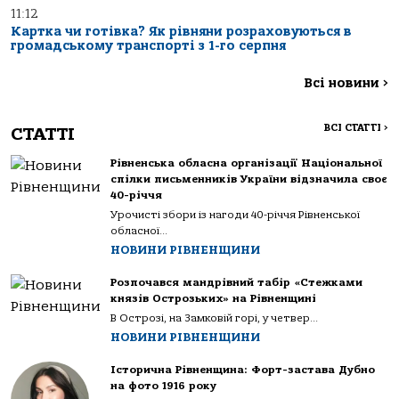
11:12
Картка чи готівка? Як рівняни розраховуються в
громадському транспорті з 1-го серпня
Всі новини
>
ВСІ СТАТТІ
>
СТАТТІ
Рівненська обласна організації Національної
спілки письменників України відзначила своє
40-річчя
Урочисті збори із нагоди 40-річчя Рівненської
обласної...
НОВИНИ РІВНЕНЩИНИ
Розпочався мандрівний табір «Стежками
князів Острозьких» на Рівненщині
В Острозі, на Замковій горі, у четвер...
НОВИНИ РІВНЕНЩИНИ
Історична Рівненщина: Форт-застава Дубно
на фото 1916 року