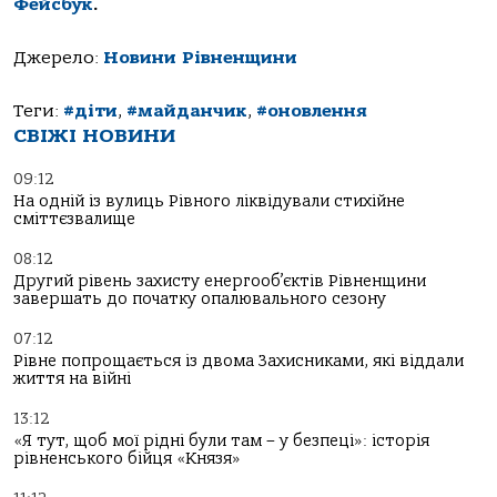
Фейсбук
.
Джерело:
Новини Рівненщини
Теги:
#діти
,
#майданчик
,
#оновлення
СВІЖІ НОВИНИ
09:12
На одній із вулиць Рівного ліквідували стихійне
сміттєзвалище
08:12
Другий рівень захисту енергооб’єктів Рівненщини
завершать до початку опалювального сезону
07:12
Рівне попрощається із двома Захисниками, які віддали
життя на війні
13:12
«Я тут, щоб мої рідні були там – у безпеці»: історія
рівненського бійця «Князя»