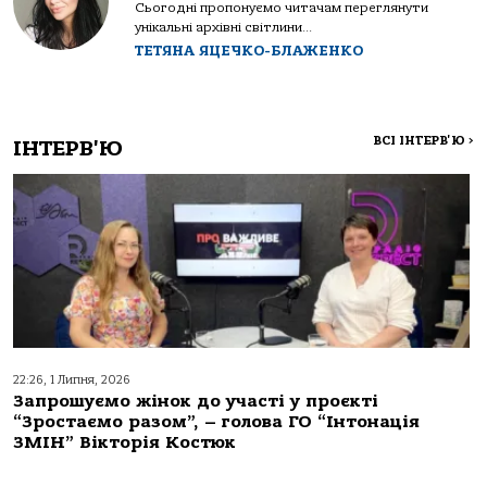
Сьогодні пропонуємо читачам переглянути
унікальні архівні світлини...
ТЕТЯНА ЯЦЕЧКО-БЛАЖЕНКО
ВСІ ІНТЕРВ'Ю
>
ІНТЕРВ'Ю
22:26, 1 Липня, 2026
Запрошуємо жінок до участі у проєкті
“Зростаємо разом”, – голова ГО “Інтонація
ЗМІН” Вікторія Костюк