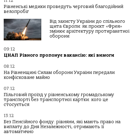
11:12
Рівненські медики проведуть черговий благодійний
велопробіг
Від захисту України до спільного
щита Європи: як проєкт «Фрея»
змінює архітектуру протиракетної
оборони
09:12
ЦНАП Рівного пропонує вакансію: які вимоги
08:12
На Рівненщині Силам оборони України передали
конфісковане майно
07:12
Пільговий проїзд у рівненському громадському
транспорті без транспортної картки: кого це
стосується
13:12
Без Пенсійного фонду: рівняни, які мають право на
виплату до Дня Незалежності, отримають її
автоматично