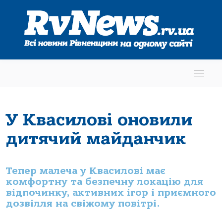
У Квасилові оновили
дитячий майданчик
Тепер малеча у Квасилові має
комфортну та безпечну локацію для
відпочинку, активних ігор і приємного
дозвілля на свіжому повітрі.