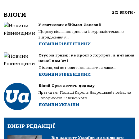
ВСІ БЛОГИ
>
БЛОГИ
У святкових обіймах Саксонії
Щоразу після повернення із журналістського
відрядження я...
НОВИНИ РІВНЕНЩИНИ
Стус на гривні: не просто портрет, а питання
нашої пам’яті
Є імена, які не повинні залишатися лише...
НОВИНИ РІВНЕНЩИНИ
Білий Орел летить додому
Президент Польщі Кароль Навроцький позбавив
Володимира Зеленського...
НОВИНИ УКРАЇНИ
ВИБІР РЕДАКЦІЇ
Від захисту України до спільного