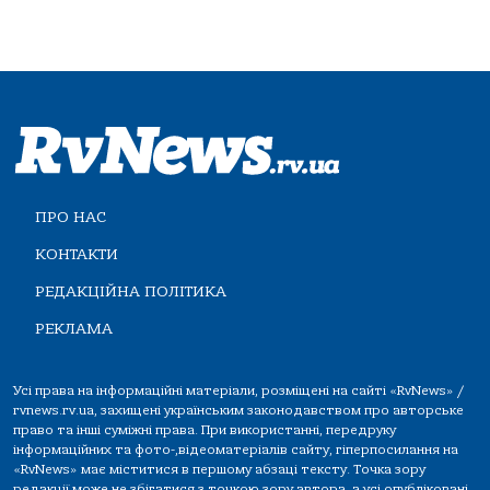
ПРО НАС
КОНТАКТИ
РЕДАКЦІЙНА ПОЛІТИКА
РЕКЛАМА
Усі права на інформаційні матеріали, розміщені на сайті «RvNews» /
rvnews.rv.ua, захищені українським законодавством про авторське
право та інші суміжні права. При використанні, передруку
інформаційних та фото-,відеоматеріалів сайту, гіперпосилання на
«RvNews» має міститися в першому абзаці тексту. Точка зору
редакції може не збігатися з точкою зору автора, а усі опубліковані