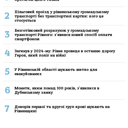
Пільговий проїзд у рівненському громадському
2
транспорті без транспортної картки: кого це
стосується
Безготівковий розрахунок у громадському
3
транспорті Рівного: з'явився новий спосіб оплати
смартфоном
4
Загинув у 2024-му: Рівне проведе в останню дорогу
Героя, який поліг на війні
5
У Рівненській області шукають житло для
евакуйованих
6
Монети, яким понад 100 років, з'явилися в
Дубенському замку
7
Донорів першої та другої груп крові шукають на
Рівненщині