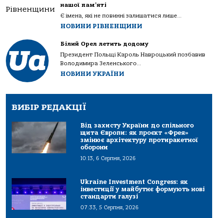
нашої пам’яті
Є імена, які не повинні залишатися лише...
НОВИНИ РІВНЕНЩИНИ
Білий Орел летить додому
Президент Польщі Кароль Навроцький позбавив
Володимира Зеленського...
НОВИНИ УКРАЇНИ
ВИБІР РЕДАКЦІЇ
Від захисту України до спільного
щита Європи: як проєкт «Фрея»
змінює архітектуру протиракетної
оборони
10:13, 6 Серпня, 2026
Ukraine Investment Congress: як
інвестиції у майбутнє формують нові
стандарти галузі
07:33, 5 Серпня, 2026