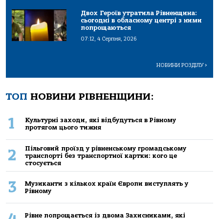
Двох Героїв утратила Рівненщина:
сьогодні в обласному центрі з ними
попрощаються
07:12, 4 Серпня, 2026
НОВИНИ РОЗДІЛУ
>
ТОП
НОВИНИ РІВНЕНЩИНИ:
1
Культурні заходи, які відбудуться в Рівному
протягом цього тижня
Пільговий проїзд у рівненському громадському
2
транспорті без транспортної картки: кого це
стосується
3
Музиканти з кількох країн Європи виступлять у
Рівному
4
Рівне попрощається із двома Захисниками, які