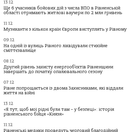
13:12
Ще 6 учасників бойових дій з числа ВПО в Рівненській
області отримають житлові ваучери по 2 млн гривень
11:12
Музиканти з кількох країн Європи виступлять у Рівному
09:12
На одній із вулиць Рівного ліквідували стихійне
сміттєзвалище
08:12
Другий рівень захисту енергооб’єктів Рівненщини
завершать до початку опалювального сезону
07:12
Рівне попрощається із двома Захисниками, які віддали
життя на війні
13:12
«Я тут, щоб мої рідні були там – у безпеці»: історія
рівненського бійця «Князя»
11:12
Рівненські медики проведуть черговий благодійний