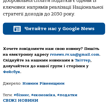
добровільної сплати податків є одним із
ключових напрямів реалізації Національної
стратегії доходів до 2030 року.
Читайте нас у Google News
Хочете повідомити нам свою новину? Пишіть
на електронну адресу
rvnews.rv.ua@gmail.com
.
Слідкуйте за нашими новинами в
Твіттер
,
долучайтеся до нашої групи і сторінки у
Фейсбук
.
Джерело:
Новини Рівненщини
Теги:
#бізнес
,
#економіка
,
#податки
СВІЖІ НОВИНИ