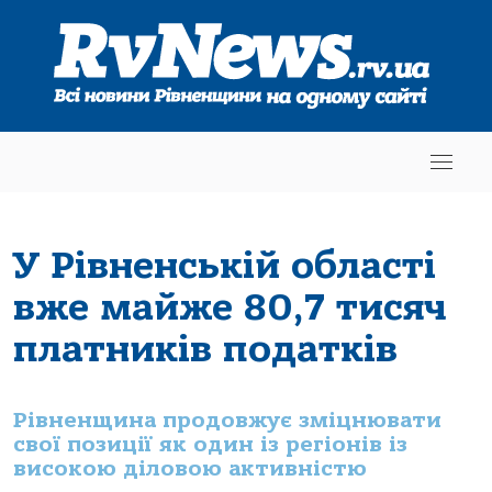
У Рівненській області
вже майже 80,7 тисяч
платників податків
Рівненщина продовжує зміцнювати
свої позиції як один із регіонів із
високою діловою активністю