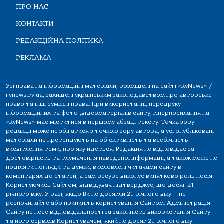
ПРО НАС
КОНТАКТИ
РЕДАКЦІЙНА ПОЛІТИКА
РЕКЛАМА
Усі права на інформаційні матеріали, розміщені на сайті «RvNews» /
rvnews.rv.ua, захищені українським законодавством про авторське
право та інші суміжні права. При використанні, передруку
інформаційних та фото-,відеоматеріалів сайту, гіперпосилання на
«RvNews» має міститися в першому абзаці тексту. Точка зору
редакції може не збігатися з точкою зору автора, а усі опубліковані
матеріали не претендують на об'єктивність та всебічність
висвітлення теми, про яку йдеться. Редакція не відповідає за
достовірність та тлумачення наведеної інформації, а також може не
поділяти погляди та думки, висловлені читачами сайту в
коментарях до статей, а сам ресурс виконує винятково роль носія.
Користуючись Сайтом, відвідувач підтверджує, що досяг 21-
річного віку. У разі, якщо Ви не досягли 21-річного віку — не
розпочинайте або припиніть користування Сайтом. Адміністрація
Сайту не несе відповідальності за законність використання Сайту
та його сервісів Користувачем, який не досяг 21-річного віку.