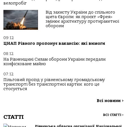
велопробіг
Від захисту України до спільного
щита Європи: як проєкт «Фрея»
змінює архітектуру протиракетної
оборони
09:12
ЦНАП Рівного пропонує вакансію: які вимоги
08:12
На Рівненщині Силам оборони України передали
конфісковане майно
07:12
Пільговий проїзд у рівненському громадському
транспорті без транспортної картки: кого це
стосується
Всі новини
>
ВСІ СТАТТІ
>
СТАТТІ
Рівненська обласна організації Національної