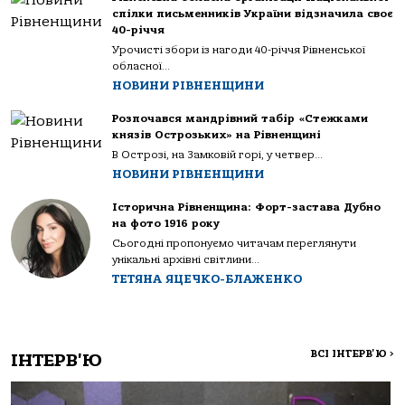
спілки письменників України відзначила своє
40-річчя
Урочисті збори із нагоди 40-річчя Рівненської
обласної...
НОВИНИ РІВНЕНЩИНИ
Розпочався мандрівний табір «Стежками
князів Острозьких» на Рівненщині
В Острозі, на Замковій горі, у четвер...
НОВИНИ РІВНЕНЩИНИ
Історична Рівненщина: Форт-застава Дубно
на фото 1916 року
Сьогодні пропонуємо читачам переглянути
унікальні архівні світлини...
ТЕТЯНА ЯЦЕЧКО-БЛАЖЕНКО
ВСІ ІНТЕРВ'Ю
>
ІНТЕРВ'Ю