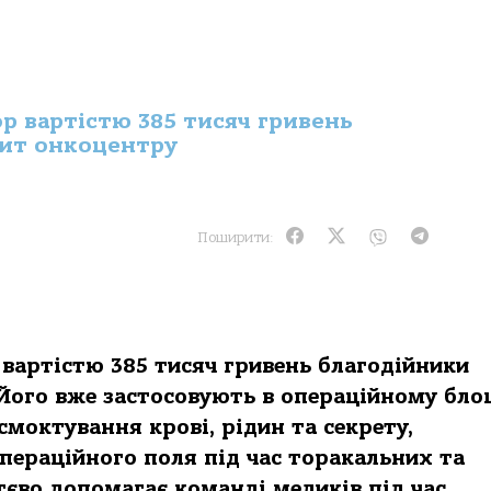
я
р вартістю 385 тисяч гривень
пит онкоцентру
Поширити:
 вартістю 385 тисяч гривень благодійники
Його вже застосовують в операційному блоц
моктування крові, рідин та секрету,
пераційного поля під час торакальних та
тєво допомагає команді медиків під час