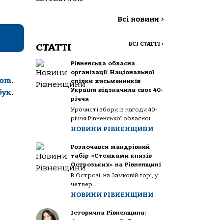
Всі новини
>
ВСІ СТАТТІ
>
СТАТТІ
Рівненська обласна
організації Національної
com
.
спілки письменників
України відзначила своє 40-
бук
.
річчя
Урочисті збори із нагоди 40-
річчя Рівненської обласної...
НОВИНИ РІВНЕНЩИНИ
Розпочався мандрівний
табір «Стежками князів
Острозьких» на Рівненщині
В Острозі, на Замковій горі, у
четвер...
НОВИНИ РІВНЕНЩИНИ
Історична Рівненщина: