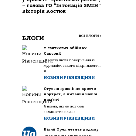
– голова ГО “Інтонація ЗМІН”
Вікторія Костюк
ВСІ БЛОГИ
>
БЛОГИ
У святкових обіймах
Саксонії
Щоразу після повернення із
журналістського відрядження
я...
НОВИНИ РІВНЕНЩИНИ
Стус на гривні: не просто
портрет, а питання нашої
пам’яті
Є імена, які не повинні
залишатися лише...
НОВИНИ РІВНЕНЩИНИ
Білий Орел летить додому