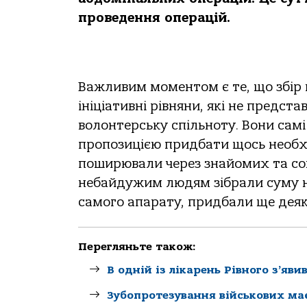
проведення операцій.
Важливим моментом є те, що збір 
ініціативні рівняни, які не предс
волонтерську спільноту. Вони сам
пропозицією придбати щось необхі
поширювали через знайомих та соці
небайдужим людям зібрали суму на
самого апарату, придбали ще деякі
Перегляньте також:
В одній із лікарень Рівного з’яв
Зубопротезування військових має