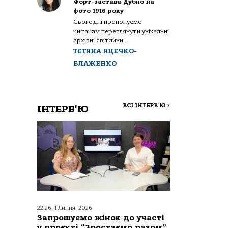
Форт-застава Дубно на
фото 1916 року
Сьогодні пропонуємо
читачам переглянути унікальні
архівні світлини...
ТЕТЯНА ЯЦЕЧКО-
БЛАЖЕНКО
ВСІ ІНТЕРВ'Ю
>
ІНТЕРВ'Ю
22:26, 1 Липня, 2026
Запрошуємо жінок до участі
у проєкті “Зростаємо разом”,