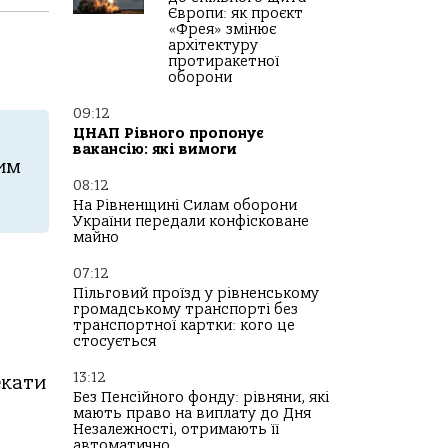
Європи: як проєкт
«Фрея» змінює
архітектуру
протиракетної
оборони
09:12
ЦНАП Рівного пропонує
вакансію: які вимоги
шим
08:12
На Рівненщині Силам оборони
України передали конфісковане
майно
07:12
Пільговий проїзд у рівненському
громадському транспорті без
транспортної картки: кого це
стосується
13:12
екати
Без Пенсійного фонду: рівняни, які
мають право на виплату до Дня
Незалежності, отримають її
автоматично