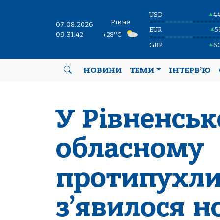
USD
4
▲
Рівне
07.08.2026
EUR
5
▲
09:31:43
+28°C
GBP
6
▲
НОВИНИ
ТЕМИ
ІНТЕРВ’Ю
У Рівненсь
обласному
протипухли
з’явилося н