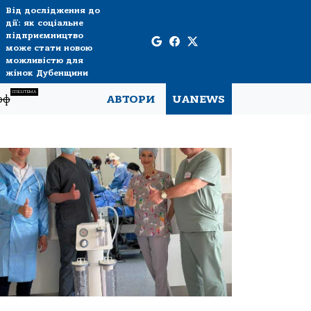
Від дослідження до
дії: як соціальне
підприємництво
може стати новою
можливістю для
жінок Дубенщини
СПЕЦТЕМА
рф
АВТОРИ
UANEWS