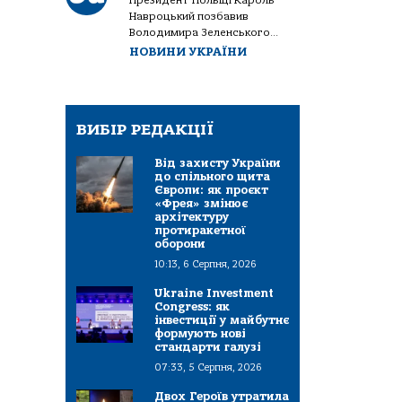
Президент Польщі Кароль
Навроцький позбавив
Володимира Зеленського...
НОВИНИ УКРАЇНИ
ВИБІР РЕДАКЦІЇ
Від захисту України
до спільного щита
Європи: як проєкт
«Фрея» змінює
архітектуру
протиракетної
оборони
10:13, 6 Серпня, 2026
Ukraine Investment
Congress: як
інвестиції у майбутнє
формують нові
стандарти галузі
07:33, 5 Серпня, 2026
Двох Героїв утратила