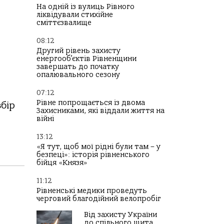
На одній із вулиць Рівного
ліквідували стихійне
сміттєзвалище
08:12
Другий рівень захисту
енергооб’єктів Рівненщини
завершать до початку
опалювального сезону
07:12
Рівне попрощається із двома
бір
Захисниками, які віддали життя на
війні
13:12
«Я тут, щоб мої рідні були там – у
безпеці»: історія рівненського
бійця «Князя»
11:12
Рівненські медики проведуть
черговий благодійний велопробіг
Від захисту України
до спільного щита