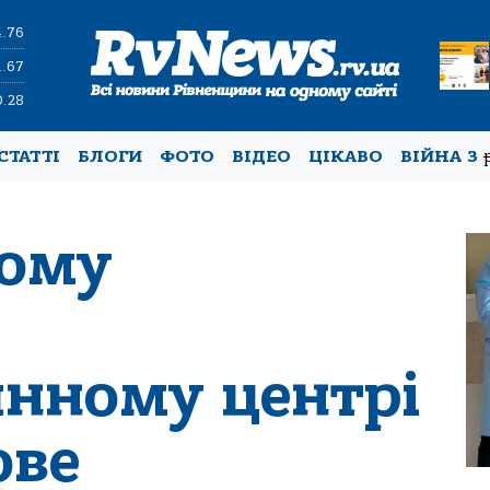
4.76
1.67
0.28
СТАТТІ
БЛОГИ
ФОТО
ВІДЕО
ЦІКАВО
ВІЙНА З
кому
нному центрі
ове