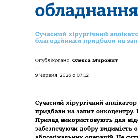
обладнанн
Сучасний хірургічний аплікато
благодійники придбали на за
Опубліковано:
Олекса Мирожит
—
9 Червня, 2026 о 07:12
Сучасний хірургічний аплікатор
придбали на запит онкоцентру. 
Прилад використовують для відс
забезпечуючи добру видимість о
абдомінальних операцій. Це сут