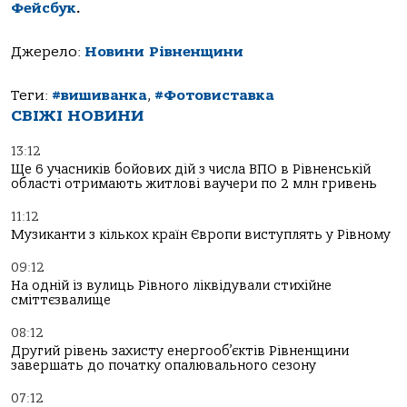
Фейсбук
.
Джерело:
Новини Рівненщини
Теги:
#вишиванка
,
#Фотовиставка
СВІЖІ НОВИНИ
13:12
Ще 6 учасників бойових дій з числа ВПО в Рівненській
області отримають житлові ваучери по 2 млн гривень
11:12
Музиканти з кількох країн Європи виступлять у Рівному
09:12
На одній із вулиць Рівного ліквідували стихійне
сміттєзвалище
08:12
Другий рівень захисту енергооб’єктів Рівненщини
завершать до початку опалювального сезону
07:12