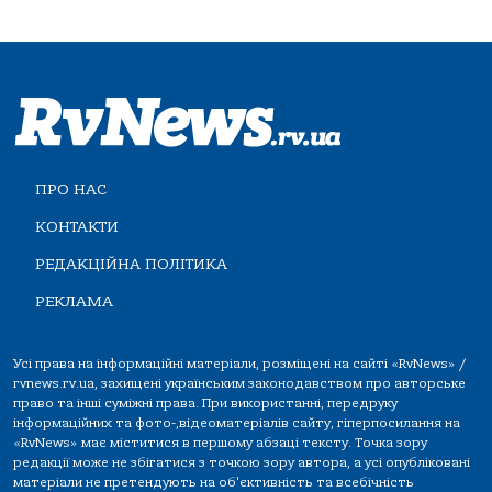
ПРО НАС
КОНТАКТИ
РЕДАКЦІЙНА ПОЛІТИКА
РЕКЛАМА
Усі права на інформаційні матеріали, розміщені на сайті «RvNews» /
rvnews.rv.ua, захищені українським законодавством про авторське
право та інші суміжні права. При використанні, передруку
інформаційних та фото-,відеоматеріалів сайту, гіперпосилання на
«RvNews» має міститися в першому абзаці тексту. Точка зору
редакції може не збігатися з точкою зору автора, а усі опубліковані
матеріали не претендують на об'єктивність та всебічність