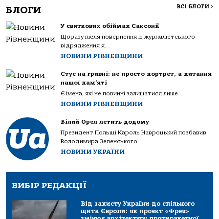
ВСІ БЛОГИ
>
БЛОГИ
У святкових обіймах Саксонії
Щоразу після повернення із журналістського
відрядження я...
НОВИНИ РІВНЕНЩИНИ
Стус на гривні: не просто портрет, а питання
нашої пам’яті
Є імена, які не повинні залишатися лише...
НОВИНИ РІВНЕНЩИНИ
Білий Орел летить додому
Президент Польщі Кароль Навроцький позбавив
Володимира Зеленського...
НОВИНИ УКРАЇНИ
ВИБІР РЕДАКЦІЇ
Від захисту України до спільного
щита Європи: як проєкт «Фрея»
змінює архітектуру протиракетної