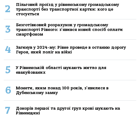
Пільговий проїзд у рівненському громадському
2
транспорті без транспортної картки: кого це
стосується
Безготівковий розрахунок у громадському
3
транспорті Рівного: з'явився новий спосіб оплати
смартфоном
4
Загинув у 2024-му: Рівне проведе в останню дорогу
Героя, який поліг на війні
5
У Рівненській області шукають житло для
евакуйованих
6
Монети, яким понад 100 років, з'явилися в
Дубенському замку
7
Донорів першої та другої груп крові шукають на
Рівненщині