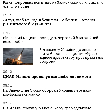
Рівне попрощається із двома Захисниками, які віддали
життя на війні
13:12
«Я тут, щоб мої рідні були там – у безпеці»: історія
рівненського бійця «Князя»
11:12
Рівненські медики проведуть черговий благодійний
велопробіг
Від захисту України до спільного
щита Європи: як проєкт «Фрея»
змінює архітектуру протиракетної
оборони
09:12
ЦНАП Рівного пропонує вакансію: які вимоги
08:12
На Рівненщині Силам оборони України передали
конфісковане майно
07:12
Пільговий проїзд у рівненському громадському