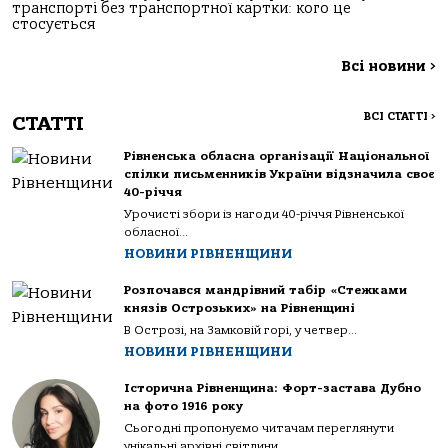
транспорті без транспортної картки: кого це
стосується
Всі новини
>
ВСІ СТАТТІ
>
СТАТТІ
Рівненська обласна організації Національної
спілки письменників України відзначила своє
40-річчя
Урочисті збори із нагоди 40-річчя Рівненської
обласної...
НОВИНИ РІВНЕНЩИНИ
Розпочався мандрівний табір «Стежками
князів Острозьких» на Рівненщині
В Острозі, на Замковій горі, у четвер...
НОВИНИ РІВНЕНЩИНИ
Історична Рівненщина: Форт-застава Дубно
на фото 1916 року
Сьогодні пропонуємо читачам переглянути
унікальні архівні світлини...