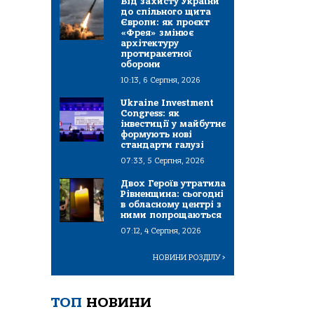
Від захисту України
до спільного щита
Європи: як проєкт
«Фрея» змінює
архітектуру
протиракетної
оборони
10:13, 6 Серпня, 2026
Ukraine Investment
Congress: як
інвестиції у майбутнє
формують нові
стандарти галузі
07:33, 5 Серпня, 2026
Двох Героїв утратила
Рівненщина: сьогодні
в обласному центрі з
ними попрощаються
07:12, 4 Серпня, 2026
НОВИНИ РОЗДІЛУ
>
ТОП
НОВИНИ