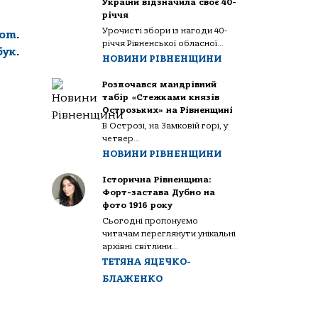
України відзначила своє 40-
річчя
Урочисті збори із нагоди 40-
com
.
річчя Рівненської обласної...
бук
.
НОВИНИ РІВНЕНЩИНИ
Розпочався мандрівний
табір «Стежками князів
Острозьких» на Рівненщині
В Острозі, на Замковій горі, у
четвер...
НОВИНИ РІВНЕНЩИНИ
Історична Рівненщина:
Форт-застава Дубно на
фото 1916 року
Сьогодні пропонуємо
читачам переглянути унікальні
архівні світлини...
ТЕТЯНА ЯЦЕЧКО-
БЛАЖЕНКО