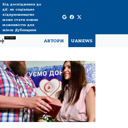
Від дослідження до
дії: як соціальне
підприємництво
може стати новою
можливістю для
жінок Дубенщини
СПЕЦТЕМА
рф
АВТОРИ
UANEWS