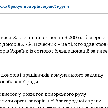
уже бракує донорів першої групи
ися. За останній рік понад 3 200 осіб вперше
донорів 2 754 Почесних – це ті, хто здав кров 
орів України із сотнею і більше донацій за пле
 донорів і працівників комунального закладу
ої обласної ради.
й внесок у розвиток донорського руху
чили організаторів цієї благородної справи
и, а працівників центру служби крові почесн