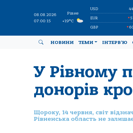
USD
4
Рівне
08.08.2026
EUR
5
▼
07:00:16
+19°C
GBP
6
▼
НОВИНИ
ТЕМИ
ІНТЕРВ’Ю
У Рівному 
донорів кро
Щороку, 14 червня, світ відзна
Рівненська область не залиша