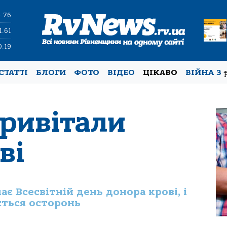
4.76
1.61
0.19
СТАТТІ
БЛОГИ
ФОТО
ВІДЕО
ЦІКАВО
ВІЙНА З
привітали
ві
чає Всесвітній день донора крові, і
ється осторонь