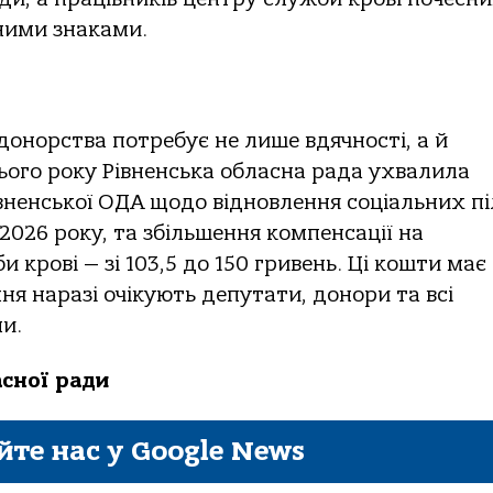
ними знаками.
донорства потребує не лише вдячності, а й
цього року Рівненська обласна рада ухвалила
івненської ОДА щодо відновлення соціальних пі
 2026 року, та збільшення компенсації на
 крові — зі 103,5 до 150 гривень. Ці кошти має
ня наразі очікують депутати, донори та всі
и.
асної ради
йте нас у Google News