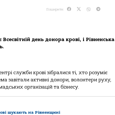
Поширити:
є Всесвітній день донора крові, і Рівненська
ь.
нтрі служби крові зібралися ті, хто розуміє
ема завітали активні донори, волонтери руху,
адських організацій та бізнесу.
рові шукають на Рівненщині