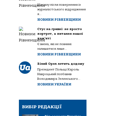
Щоразу після повернення із
журналістського відрядження
я...
НОВИНИ РІВНЕНЩИНИ
Стус на гривні: не просто
портрет, а питання нашої
пам’яті
Є імена, які не повинні
залишатися лише...
НОВИНИ РІВНЕНЩИНИ
Білий Орел летить додому
Президент Польщі Кароль
Навроцький позбавив
Володимира Зеленського...
НОВИНИ УКРАЇНИ
ВИБІР РЕДАКЦІЇ