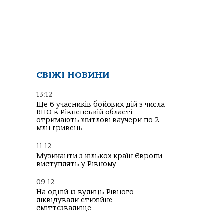
СВІЖІ НОВИНИ
13:12
Ще 6 учасників бойових дій з числа
ВПО в Рівненській області
отримають житлові ваучери по 2
млн гривень
11:12
Музиканти з кількох країн Європи
виступлять у Рівному
09:12
На одній із вулиць Рівного
ліквідували стихійне
сміттєзвалище