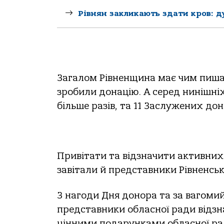
Рівнян закликають здати кров: д
Загалом Рівненщина має чим пишат
зробили донацію. А серед нинішніх 
більше разів, та 11 Заслужених дон
Привітати та відзначити активних
завітали й представники Рівненськ
З нагоди Дня донора та за вагоми
представники обласної ради відзна
цінними подарунками обласної рад