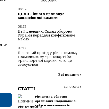
оборони
09:12
ЦНАП Рівного пропонує
вакансію: які вимоги
08:12
На Рівненщині Силам оборони
України передали конфісковане
майно
льг
07:12
Пільговий проїзд у рівненському
громадському транспорті без
транспортної картки: кого це
стосується
Всі новини
>
ВСІ СТАТТІ
>
СТАТТІ
Рівненська обласна
організації Національної
спілки письменників