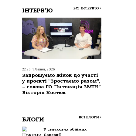
ВСІ ІНТЕРВ'Ю
>
ІНТЕРВ'Ю
22:26, 1 Липня, 2026
Запрошуємо жінок до участі
у проєкті “Зростаємо разом”,
– голова ГО “Інтонація ЗМІН”
Вікторія Костюк
ВСІ БЛОГИ
>
БЛОГИ
У святкових обіймах
Саксонії