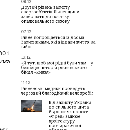
08:12
Другий рівень захисту
енергооб’єктів Рівненщини
завершать до початку
опалювального сезону
07:12
Рівне попрощається із двома
Захисниками, які віддали життя на
війні
40 і
13:12
чима.
«Я тут, щоб мої рідні були там – у
безпеці»: історія рівненського
бійця «Князя»
11:12
Рівненські медики проведуть
черговий благодійний велопробіг
Від захисту України
до спільного щита
Європи: як проєкт
«Фрея» змінює
архітектуру
протиракетної
ими