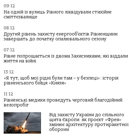
09:12
На одній із вулиць Рівного ліквідували стихійне
сміттєзвалище
08:12
Другий рівень захисту енергооб’єктів Рівненщини
завершать до початку опалювального сезону
07:12
Рівне попрощається із двома Захисниками, які віддали
життя на війні
13:12
«Я тут, щоб мої рідні були там – у безпеці»: історія
рівненського бійця «Князя»
11:12
Рівненські медики проведуть черговий благодійний
велопробіг
Від захисту України до спільного
щита Європи: як проєкт «Фрея»
змінює архітектуру протиракетної
оборони