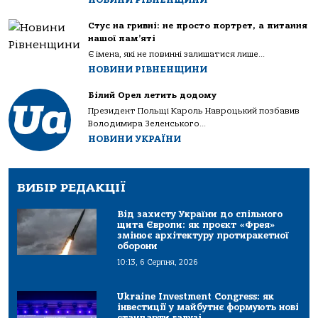
Стус на гривні: не просто портрет, а питання
нашої пам’яті
Є імена, які не повинні залишатися лише...
НОВИНИ РІВНЕНЩИНИ
Білий Орел летить додому
Президент Польщі Кароль Навроцький позбавив
Володимира Зеленського...
НОВИНИ УКРАЇНИ
ВИБІР РЕДАКЦІЇ
Від захисту України до спільного
щита Європи: як проєкт «Фрея»
змінює архітектуру протиракетної
оборони
10:13, 6 Серпня, 2026
Ukraine Investment Congress: як
інвестиції у майбутнє формують нові
стандарти галузі