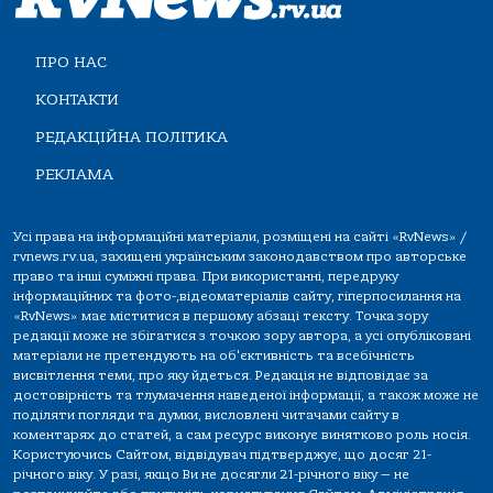
ПРО НАС
КОНТАКТИ
РЕДАКЦІЙНА ПОЛІТИКА
РЕКЛАМА
Усі права на інформаційні матеріали, розміщені на сайті «RvNews» /
rvnews.rv.ua, захищені українським законодавством про авторське
право та інші суміжні права. При використанні, передруку
інформаційних та фото-,відеоматеріалів сайту, гіперпосилання на
«RvNews» має міститися в першому абзаці тексту. Точка зору
редакції може не збігатися з точкою зору автора, а усі опубліковані
матеріали не претендують на об'єктивність та всебічність
висвітлення теми, про яку йдеться. Редакція не відповідає за
достовірність та тлумачення наведеної інформації, а також може не
поділяти погляди та думки, висловлені читачами сайту в
коментарях до статей, а сам ресурс виконує винятково роль носія.
Користуючись Сайтом, відвідувач підтверджує, що досяг 21-
річного віку. У разі, якщо Ви не досягли 21-річного віку — не