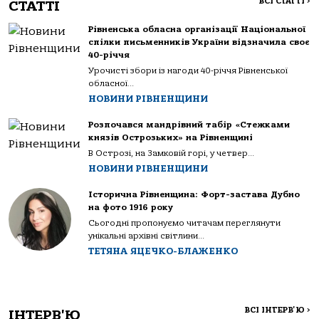
ВСІ СТАТТІ
>
СТАТТІ
Рівненська обласна організації Національної
спілки письменників України відзначила своє
40-річчя
Урочисті збори із нагоди 40-річчя Рівненської
обласної...
НОВИНИ РІВНЕНЩИНИ
Розпочався мандрівний табір «Стежками
князів Острозьких» на Рівненщині
В Острозі, на Замковій горі, у четвер...
НОВИНИ РІВНЕНЩИНИ
Історична Рівненщина: Форт-застава Дубно
на фото 1916 року
Сьогодні пропонуємо читачам переглянути
унікальні архівні світлини...
ТЕТЯНА ЯЦЕЧКО-БЛАЖЕНКО
ВСІ ІНТЕРВ'Ю
>
ІНТЕРВ'Ю