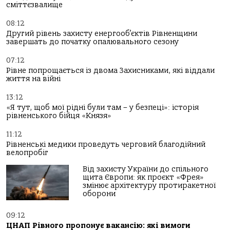
сміттєзвалище
08:12
Другий рівень захисту енергооб’єктів Рівненщини
завершать до початку опалювального сезону
07:12
Рівне попрощається із двома Захисниками, які віддали
життя на війні
13:12
«Я тут, щоб мої рідні були там – у безпеці»: історія
рівненського бійця «Князя»
11:12
Рівненські медики проведуть черговий благодійний
велопробіг
Від захисту України до спільного
щита Європи: як проєкт «Фрея»
змінює архітектуру протиракетної
оборони
09:12
ЦНАП Рівного пропонує вакансію: які вимоги