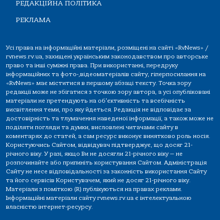
РЕДАКЦІЙНА ПОЛІТИКА
РЕКЛАМА
Усі права на інформаційні матеріали, розміщені на сайті «RvNews» /
rvnews.rv.ua, захищені українським законодавством про авторське
право та інші суміжні права. При використанні, передруку
інформаційних та фото-,відеоматеріалів сайту, гіперпосилання на
«RvNews» має міститися в першому абзаці тексту. Точка зору
редакції може не збігатися з точкою зору автора, а усі опубліковані
матеріали не претендують на об'єктивність та всебічність
висвітлення теми, про яку йдеться. Редакція не відповідає за
достовірність та тлумачення наведеної інформації, а також може не
поділяти погляди та думки, висловлені читачами сайту в
коментарях до статей, а сам ресурс виконує винятково роль носія.
Користуючись Сайтом, відвідувач підтверджує, що досяг 21-
річного віку. У разі, якщо Ви не досягли 21-річного віку — не
розпочинайте або припиніть користування Сайтом. Адміністрація
Сайту не несе відповідальності за законність використання Сайту
та його сервісів Користувачем, який не досяг 21-річного віку.
Матеріали з поміткою (R) публікуються на правах реклами.
Інформаційні матеріали сайту rvnews.rv.ua є інтелектуальною
власністю інтернет-ресурсу.