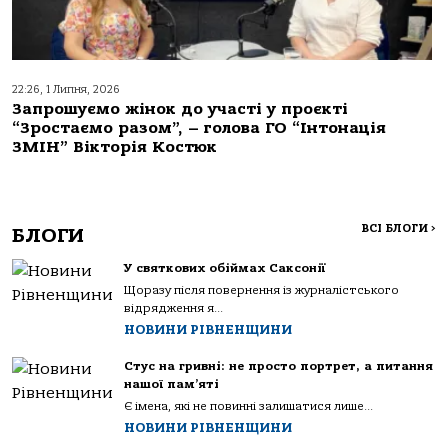
22:26, 1 Липня, 2026
Запрошуємо жінок до участі у проєкті
“Зростаємо разом”, – голова ГО “Інтонація
ЗМІН” Вікторія Костюк
ВСІ БЛОГИ
>
БЛОГИ
У святкових обіймах Саксонії
Щоразу після повернення із журналістського
відрядження я...
НОВИНИ РІВНЕНЩИНИ
Стус на гривні: не просто портрет, а питання
нашої пам’яті
Є імена, які не повинні залишатися лише...
НОВИНИ РІВНЕНЩИНИ