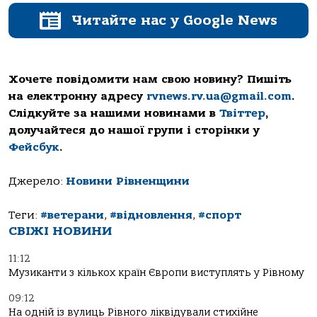
Читайте нас у Google News
Хочете повідомити нам свою новину? Пишіть
на електронну адресу
rvnews.rv.ua@gmail.com
.
Слідкуйте за нашими новинами в
Твіттер
,
долучайтеся до нашої групи і сторінки у
Фейсбук
.
Джерело:
Новини Рівненщини
Теги:
#ветерани
,
#відновлення
,
#спорт
СВІЖІ НОВИНИ
11:12
Музиканти з кількох країн Європи виступлять у Рівному
09:12
На одній із вулиць Рівного ліквідували стихійне