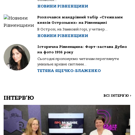
НОВИНИ РІВНЕНЩИНИ
Розпочався мандрівний табір «Стежками
князів Острозьких» на Рівненщині
В Острозі, на Замковій горі, у четвер...
НОВИНИ РІВНЕНЩИНИ
Історична Рівненщина: Форт-застава Дубно
на фото 1916 року
Сьогодні пропонуємо читачам переглянути
унікальні архівні світлини...
ТЕТЯНА ЯЦЕЧКО-БЛАЖЕНКО
ВСІ ІНТЕРВ'Ю
>
ІНТЕРВ'Ю