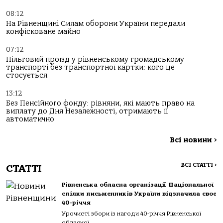
08:12
На Рівненщині Силам оборони України передали
конфісковане майно
07:12
Пільговий проїзд у рівненському громадському
транспорті без транспортної картки: кого це
стосується
13:12
Без Пенсійного фонду: рівняни, які мають право на
виплату до Дня Незалежності, отримають її
автоматично
Всі новини
>
ВСІ СТАТТІ
>
СТАТТІ
Рівненська обласна організації Національної
спілки письменників України відзначила своє
40-річчя
Урочисті збори із нагоди 40-річчя Рівненської
обласної...