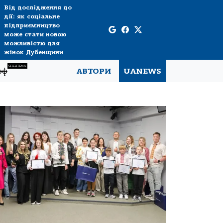
Від дослідження до
дії: як соціальне
підприємництво
може стати новою
можливістю для
жінок Дубенщини
СПЕЦТЕМА
рф
АВТОРИ
UANEWS