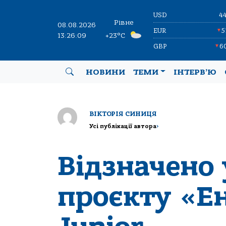
USD
4
Рівне
08.08.2026
EUR
5
▼
13:26:09
+23°C
GBP
6
▼
НОВИНИ
ТЕМИ
ІНТЕРВ’Ю
ВІКТОРІЯ СИНИЦЯ
Усі публікації автора
>
Відзначено 
проєкту «Е