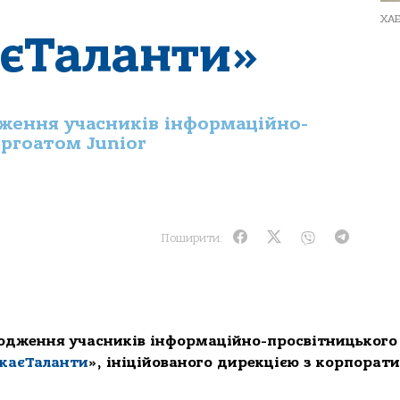
ХА
єТаланти»
ження учасників інформаційно-
ргоатом Junior
Поширити:
родження учасників інформаційно-просвітницького
каєТаланти
», ініційованого дирекцією з корпорат