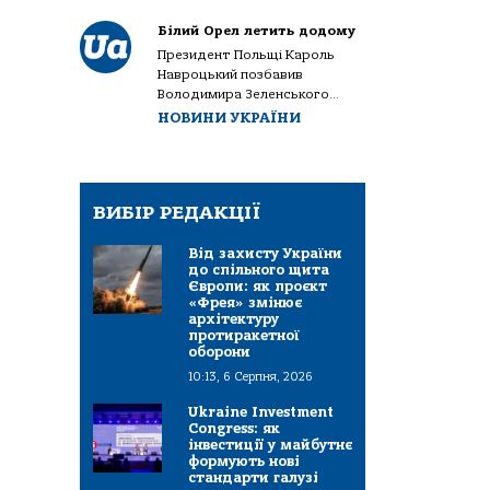
Білий Орел летить додому
Президент Польщі Кароль
Навроцький позбавив
Володимира Зеленського...
НОВИНИ УКРАЇНИ
ВИБІР РЕДАКЦІЇ
Від захисту України
до спільного щита
Європи: як проєкт
«Фрея» змінює
архітектуру
протиракетної
оборони
10:13, 6 Серпня, 2026
Ukraine Investment
Congress: як
інвестиції у майбутнє
формують нові
стандарти галузі