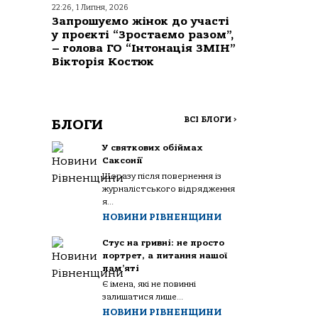
22:26, 1 Липня, 2026
Запрошуємо жінок до участі
у проєкті “Зростаємо разом”,
– голова ГО “Інтонація ЗМІН”
Вікторія Костюк
ВСІ БЛОГИ
>
БЛОГИ
У святкових обіймах
Саксонії
Щоразу після повернення із
журналістського відрядження
я...
НОВИНИ РІВНЕНЩИНИ
Стус на гривні: не просто
портрет, а питання нашої
пам’яті
Є імена, які не повинні
залишатися лише...
НОВИНИ РІВНЕНЩИНИ