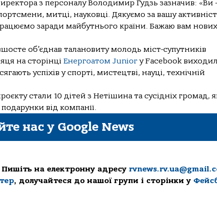
директора з персоналу Володимир Гудзь зазначив: «Ви 
портсмени, митці, науковці. Дякуємо за вашу активніст
працюємо заради майбутнього країни. Бажаю вам нови
вшосте об’єднав талановиту молодь міст-супутників
яця на сторінці
Енергоатом Junior
у Facebook виходи
сягають успіхів у спорті, мистецтві, науці, технічній
оєкту стали 10 дітей з Нетішина та сусідніх громад, я
 подарунки від компанії.
йте нас у Google News
 Пишіть на електронну адресу
rvnews.rv.ua@gmail.
ттер
, долучайтеся до нашої групи і сторінки у
Фейс