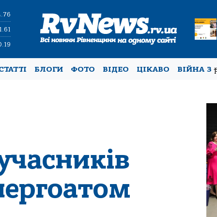
4.76
1.61
0.19
СТАТТІ
БЛОГИ
ФОТО
ВІДЕО
ЦІКАВО
ВІЙНА З
учасників
нергоатом