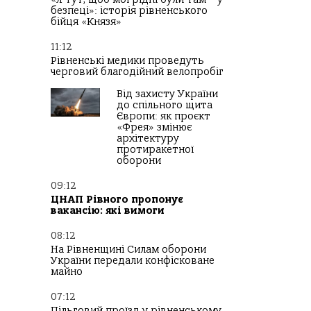
безпеці»: історія рівненського
бійця «Князя»
11:12
Рівненські медики проведуть
черговий благодійний велопробіг
Від захисту України
до спільного щита
Європи: як проєкт
«Фрея» змінює
архітектуру
протиракетної
оборони
09:12
ЦНАП Рівного пропонує
вакансію: які вимоги
08:12
На Рівненщині Силам оборони
України передали конфісковане
майно
07:12
Пільговий проїзд у рівненському