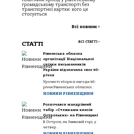
громадському транспорті без
транспортної картки: кого це
стосується
Всі новини
>
ВСІ СТАТТІ
>
СТАТТІ
Рівненська обласна
організації Національної
спілки письменників
України відзначила своє 40-
річчя
Урочисті збори із нагоди 40-
річчя Рівненської обласної...
НОВИНИ РІВНЕНЩИНИ
Розпочався мандрівний
табір «Стежками князів
Острозьких» на Рівненщині
В Острозі, на Замковій горі, у
четвер...
НОВИНИ РІВНЕНЩИНИ