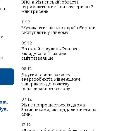
—
ВПО в Рівненській області
отримають житлові ваучери по 2
ь і
млн гривень
х
11:12
Музиканти з кількох країн Європи
виступлять у Рівному
ли
09:12
На одній із вулиць Рівного
ліквідували стихійне
кі
сміттєзвалище
08:12
Другий рівень захисту
енергооб’єктів Рівненщини
завершать до початку
опалювального сезону
07:12
com
.
Рівне попрощається із двома
бук
.
Захисниками, які віддали життя на
війні
13:12
«Я тут, щоб мої рідні були там – у