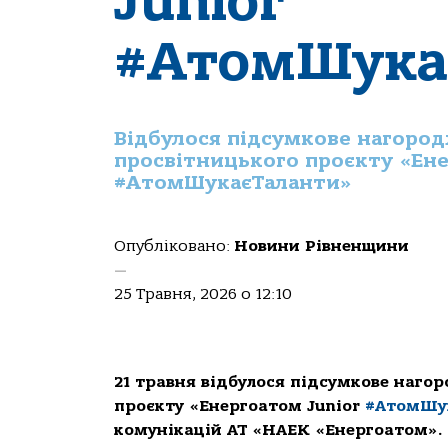
Junior
#АтомШука
Відбулося підсумкове нагород
просвітницького проєкту «Ене
#АтомШукаєТаланти»
Опубліковано:
Новини Рівненщини
—
25 Травня, 2026 о 12:10
21 травня відбулося підсумкове наго
проєкту «Енергоатом Junior
#АтомШу
комунікацій АТ «НАЕК «Енергоатом».