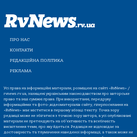
ПРО НАС
КОНТАКТИ
РЕДАКЦІЙНА ПОЛІТИКА
РЕКЛАМА
Усі права на інформаційні матеріали, розміщені на сайті «RvNews» /
rvnews.rv.ua, захищені українським законодавством про авторське
право та інші суміжні права. При використанні, передруку
інформаційних та фото-,відеоматеріалів сайту, гіперпосилання на
«RvNews» має міститися в першому абзаці тексту. Точка зору
редакції може не збігатися з точкою зору автора, а усі опубліковані
матеріали не претендують на об'єктивність та всебічність
висвітлення теми, про яку йдеться. Редакція не відповідає за
достовірність та тлумачення наведеної інформації, а також може не