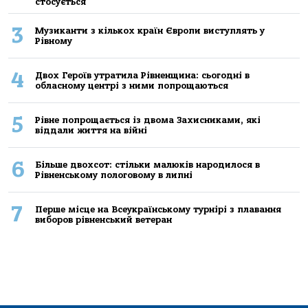
стосується
3
Музиканти з кількох країн Європи виступлять у
Рівному
4
Двох Героїв утратила Рівненщина: сьогодні в
обласному центрі з ними попрощаються
5
Рівне попрощається із двома Захисниками, які
віддали життя на війні
6
Більше двохсот: стільки малюків народилося в
Рівненському пологовому в липні
7
Перше місце на Всеукраїнському турнірі з плавання
виборов рівненський ветеран