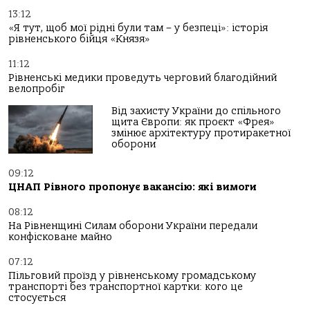
13:12
«Я тут, щоб мої рідні були там – у безпеці»: історія
рівненського бійця «Князя»
11:12
Рівненські медики проведуть черговий благодійний
велопробіг
Від захисту України до спільного
щита Європи: як проєкт «Фрея»
змінює архітектуру протиракетної
оборони
09:12
ЦНАП Рівного пропонує вакансію: які вимоги
08:12
На Рівненщині Силам оборони України передали
конфісковане майно
07:12
Пільговий проїзд у рівненському громадському
транспорті без транспортної картки: кого це
стосується