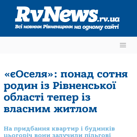
«єОселя»: понад сотня
родин із Рівненської
області тепер із
власним житлом
На придбання квартир і будинків
цьогоріч вони залучили пільгові