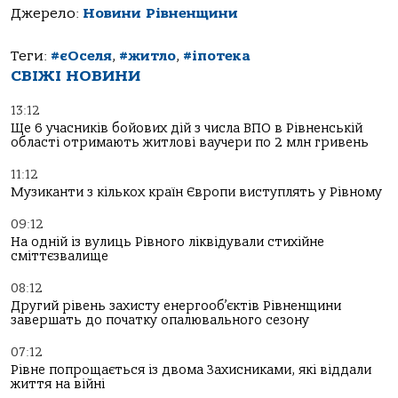
Джерело:
Новини Рівненщини
Теги:
#єОселя
,
#житло
,
#іпотека
СВІЖІ НОВИНИ
13:12
Ще 6 учасників бойових дій з числа ВПО в Рівненській
області отримають житлові ваучери по 2 млн гривень
11:12
Музиканти з кількох країн Європи виступлять у Рівному
09:12
На одній із вулиць Рівного ліквідували стихійне
сміттєзвалище
08:12
Другий рівень захисту енергооб’єктів Рівненщини
завершать до початку опалювального сезону
07:12
Рівне попрощається із двома Захисниками, які віддали
життя на війні