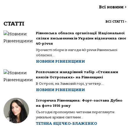
Всі новини
>
ВСІ СТАТТІ
>
СТАТТІ
Рівненська обласна організації Національної
спілки письменників України відзначила своє
40-річчя
Урочисті збори із нагоди 40-річчя Рівненської
обласної...
НОВИНИ РІВНЕНЩИНИ
Розпочався мандрівний табір «Стежками
князів Острозьких» на Рівненщині
В Острозі, на Замковій горі, у четвер...
НОВИНИ РІВНЕНЩИНИ
Історична Рівненщина: Форт-застава Дубно
на фото 1916 року
Сьогодні пропонуємо читачам переглянути
унікальні архівні світлини...
ТЕТЯНА ЯЦЕЧКО-БЛАЖЕНКО