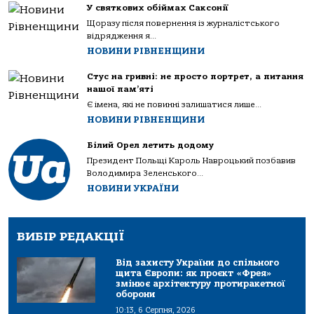
У святкових обіймах Саксонії
Щоразу після повернення із журналістського
відрядження я...
НОВИНИ РІВНЕНЩИНИ
Стус на гривні: не просто портрет, а питання
нашої пам’яті
Є імена, які не повинні залишатися лише...
НОВИНИ РІВНЕНЩИНИ
Білий Орел летить додому
Президент Польщі Кароль Навроцький позбавив
Володимира Зеленського...
НОВИНИ УКРАЇНИ
ВИБІР РЕДАКЦІЇ
Від захисту України до спільного
щита Європи: як проєкт «Фрея»
змінює архітектуру протиракетної
оборони
10:13, 6 Серпня, 2026