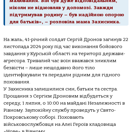
малювання. Він був дуже відповідальним,
ніколи не відмовляв у допомозі. Завжди
підтримував родину – був надійною опорою
для батьків», – розповіла мама Захисника.
На жаль, 41-річний солдат Сергій Дронов загинув 22
листопада 2024 року під час виконання бойового
завдання у Курській області на території держави-
агресора. Тривалий час воїн вважався зниклим
безвісти – лише нещодавно його тіло
ідентифікували та передали рідним для гідного
поховання.
У Захисника залишилися син, батьки та сестра.
Прощання з Сергієм Дроновим відбудеться у
середу, 1 липня, о 10:00 на майдані Незалежності в
Рівному. Заупокійну службу проведуть у Свято-
Покровському соборі. Поховають
військовослужбовця на Алеї Героїв кладовища
«Нове» в Рівному.