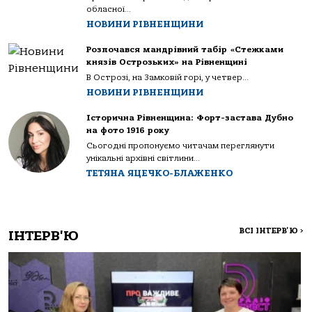
обласної...
НОВИНИ РІВНЕНЩИНИ
Розпочався мандрівний табір «Стежками
князів Острозьких» на Рівненщині
В Острозі, на Замковій горі, у четвер...
НОВИНИ РІВНЕНЩИНИ
Історична Рівненщина: Форт-застава Дубно
на фото 1916 року
Сьогодні пропонуємо читачам переглянути
унікальні архівні світлини...
ТЕТЯНА ЯЦЕЧКО-БЛАЖЕНКО
ВСІ ІНТЕРВ'Ю
>
ІНТЕРВ'Ю