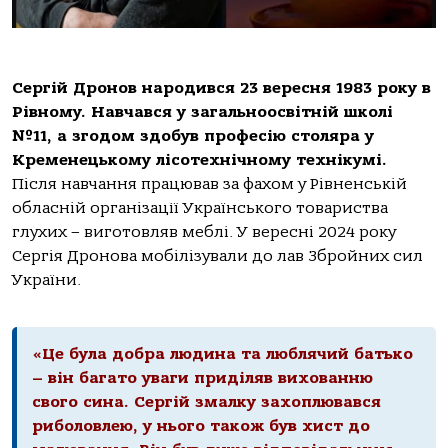
Сергій Дронов народився 23 вересня 1983 року в
Рівному. Навчався у загальноосвітній школі
№11, а згодом здобув професію столяра у
Кременецькому лісотехнічному технікумі.
Після навчання працював за фахом у Рівненській
обласній організації Українського товариства
глухих – виготовляв меблі. У вересні 2024 року
Сергія Дронова мобілізували до лав Збройних сил
України.
«Це була добра людина та люблячий батько
– він багато уваги приділяв вихованню
свого сина. Сергій змалку захоплювався
риболовлею, у нього також був хист до