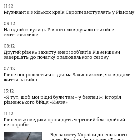
11:12
Музиканти з кількох країн Європи виступлять у Рівному
09:12
На одній із вулиць Рівного ліквідували стихійне
сміттєзвалище
08:12
Другий рівень захисту енергооб’єктів Рівненщини
завершать до початку опалювального сезону
07:12
Рівне попрощається із двома Захисниками, які віддали
життя на війні
13:12
«Я тут, щоб мої рідні були там – у безпеці»: історія
рівненського бійця «Князя»
11:12
Рівненські медики проведуть черговий благодійний
велопробіг
Від захисту України до спільного
щита Європи: як проєкт «Фрея»