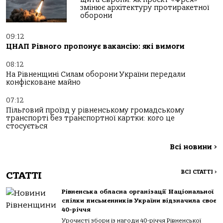
змінює архітектуру протиракетної
оборони
09:12
ЦНАП Рівного пропонує вакансію: які вимоги
08:12
На Рівненщині Силам оборони України передали
конфісковане майно
07:12
Пільговий проїзд у рівненському громадському
транспорті без транспортної картки: кого це
стосується
Всі новини
>
ВСІ СТАТТІ
>
СТАТТІ
Рівненська обласна організації Національної
спілки письменників України відзначила своє
40-річчя
Урочисті збори із нагоди 40-річчя Рівненської