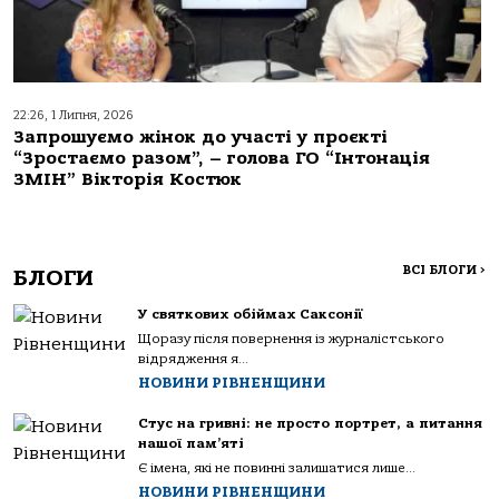
22:26, 1 Липня, 2026
Запрошуємо жінок до участі у проєкті
“Зростаємо разом”, – голова ГО “Інтонація
ЗМІН” Вікторія Костюк
ВСІ БЛОГИ
>
БЛОГИ
У святкових обіймах Саксонії
Щоразу після повернення із журналістського
відрядження я...
НОВИНИ РІВНЕНЩИНИ
Стус на гривні: не просто портрет, а питання
нашої пам’яті
Є імена, які не повинні залишатися лише...
НОВИНИ РІВНЕНЩИНИ