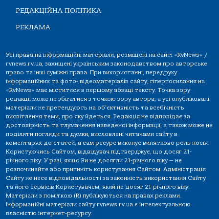
РЕДАКЦІЙНА ПОЛІТИКА
РЕКЛАМА
Усі права на інформаційні матеріали, розміщені на сайті «RvNews» /
rvnews.rv.ua, захищені українським законодавством про авторське
право та інші суміжні права. При використанні, передруку
інформаційних та фото-,відеоматеріалів сайту, гіперпосилання на
«RvNews» має міститися в першому абзаці тексту. Точка зору
редакції може не збігатися з точкою зору автора, а усі опубліковані
матеріали не претендують на об'єктивність та всебічність
висвітлення теми, про яку йдеться. Редакція не відповідає за
достовірність та тлумачення наведеної інформації, а також може не
поділяти погляди та думки, висловлені читачами сайту в
коментарях до статей, а сам ресурс виконує винятково роль носія.
Користуючись Сайтом, відвідувач підтверджує, що досяг 21-
річного віку. У разі, якщо Ви не досягли 21-річного віку — не
розпочинайте або припиніть користування Сайтом. Адміністрація
Сайту не несе відповідальності за законність використання Сайту
та його сервісів Користувачем, який не досяг 21-річного віку.
Матеріали з поміткою (R) публікуються на правах реклами.
Інформаційні матеріали сайту rvnews.rv.ua є інтелектуальною
власністю інтернет-ресурсу.