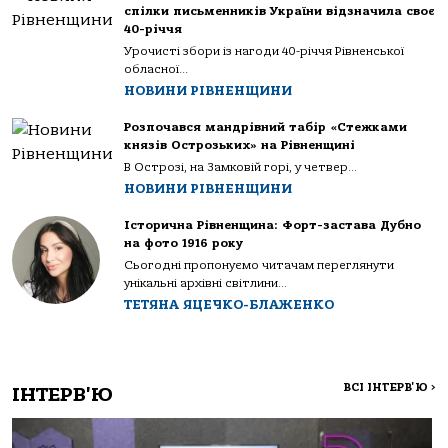
спілки письменників України відзначила своє
40-річчя
Урочисті збори із нагоди 40-річчя Рівненської
обласної...
НОВИНИ РІВНЕНЩИНИ
Розпочався мандрівний табір «Стежками
князів Острозьких» на Рівненщині
В Острозі, на Замковій горі, у четвер...
НОВИНИ РІВНЕНЩИНИ
Історична Рівненщина: Форт-застава Дубно
на фото 1916 року
Сьогодні пропонуємо читачам переглянути
унікальні архівні світлини...
ТЕТЯНА ЯЦЕЧКО-БЛАЖЕНКО
ВСІ ІНТЕРВ'Ю
>
ІНТЕРВ'Ю