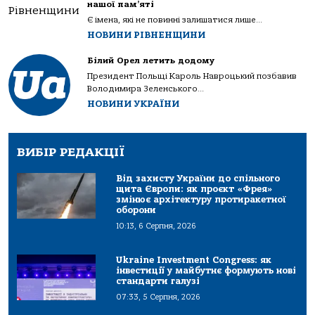
нашої пам’яті
Є імена, які не повинні залишатися лише...
НОВИНИ РІВНЕНЩИНИ
Білий Орел летить додому
Президент Польщі Кароль Навроцький позбавив
Володимира Зеленського...
НОВИНИ УКРАЇНИ
ВИБІР РЕДАКЦІЇ
Від захисту України до спільного
щита Європи: як проєкт «Фрея»
змінює архітектуру протиракетної
оборони
10:13, 6 Серпня, 2026
Ukraine Investment Congress: як
інвестиції у майбутнє формують нові
стандарти галузі
07:33, 5 Серпня, 2026