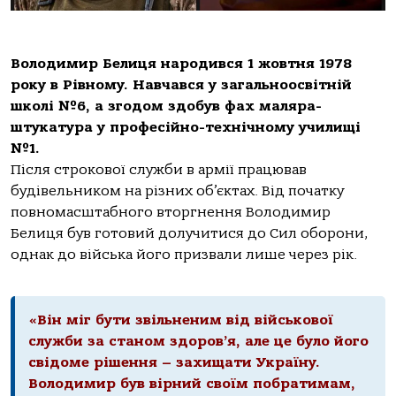
Володимир Белиця народився 1 жовтня 1978
року в Рівному. Навчався у загальноосвітній
школі №6, а згодом здобув фах маляра-
штукатура у професійно-технічному училищі
№1.
Після строкової служби в армії працював
будівельником на різних об’єктах. Від початку
повномасштабного вторгнення Володимир
Белиця був готовий долучитися до Сил оборони,
однак до війська його призвали лише через рік.
«Він міг бути звільненим від військової
служби за станом здоров’я, але це було його
свідоме рішення – захищати Україну.
Володимир був вірний своїм побратимам,