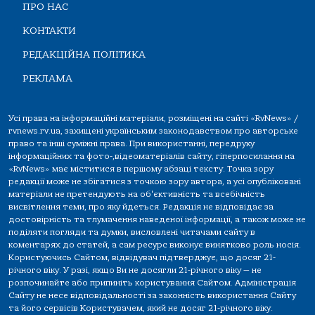
ПРО НАС
КОНТАКТИ
РЕДАКЦІЙНА ПОЛІТИКА
РЕКЛАМА
Усі права на інформаційні матеріали, розміщені на сайті «RvNews» /
rvnews.rv.ua, захищені українським законодавством про авторське
право та інші суміжні права. При використанні, передруку
інформаційних та фото-,відеоматеріалів сайту, гіперпосилання на
«RvNews» має міститися в першому абзаці тексту. Точка зору
редакції може не збігатися з точкою зору автора, а усі опубліковані
матеріали не претендують на об'єктивність та всебічність
висвітлення теми, про яку йдеться. Редакція не відповідає за
достовірність та тлумачення наведеної інформації, а також може не
поділяти погляди та думки, висловлені читачами сайту в
коментарях до статей, а сам ресурс виконує винятково роль носія.
Користуючись Сайтом, відвідувач підтверджує, що досяг 21-
річного віку. У разі, якщо Ви не досягли 21-річного віку — не
розпочинайте або припиніть користування Сайтом. Адміністрація
Сайту не несе відповідальності за законність використання Сайту
та його сервісів Користувачем, який не досяг 21-річного віку.