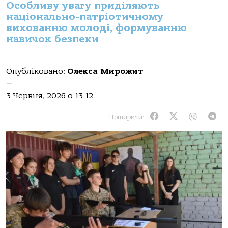
Особливу увагу приділяють
національно-патріотичному
вихованню молоді, формуванню
навичок безпеки
Опубліковано:
Олекса Мирожит
—
3 Червня, 2026 о 13:12
Поширити: