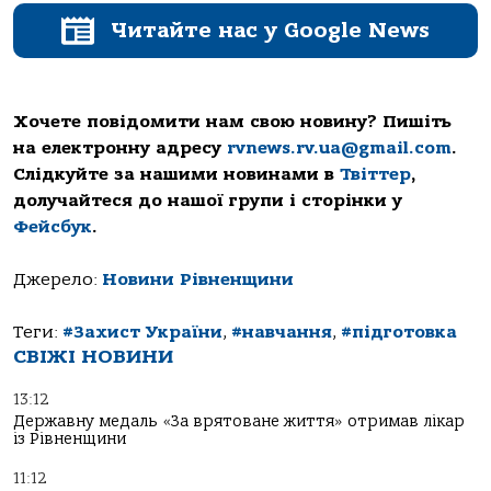
Читайте нас у Google News
Хочете повідомити нам свою новину? Пишіть
на електронну адресу
rvnews.rv.ua@gmail.com
.
Слідкуйте за нашими новинами в
Твіттер
,
долучайтеся до нашої групи і сторінки у
Фейсбук
.
Джерело:
Новини Рівненщини
Теги:
#Захист України
,
#навчання
,
#підготовка
СВІЖІ НОВИНИ
13:12
Державну медаль «За врятоване життя» отримав лікар
із Рівненщини
11:12