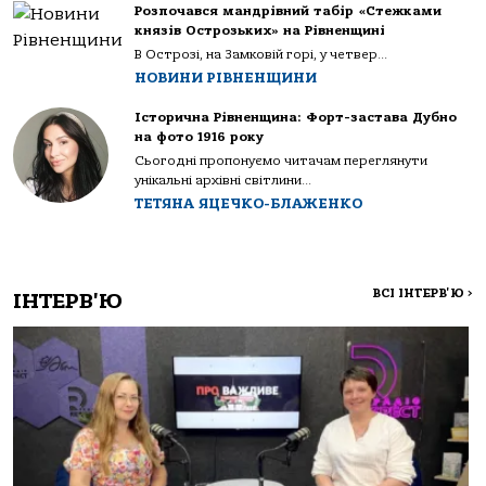
Розпочався мандрівний табір «Стежками
князів Острозьких» на Рівненщині
В Острозі, на Замковій горі, у четвер...
НОВИНИ РІВНЕНЩИНИ
Історична Рівненщина: Форт-застава Дубно
на фото 1916 року
Сьогодні пропонуємо читачам переглянути
унікальні архівні світлини...
ТЕТЯНА ЯЦЕЧКО-БЛАЖЕНКО
ВСІ ІНТЕРВ'Ю
>
ІНТЕРВ'Ю