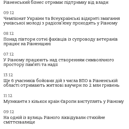
Рівненський бізнес отримає підтримку від влади
09:12
Чемпіонат України та Всеукраїнські відкриті змагання
учнівської молоді з радіозв’язку проходять у Рівному
08:12
Понад півтори сотні фахівців із супроводу ветеранів
працює на Рівненщині
07:12
У Рівному працюють над створенням символічного
простору пам’яті та надії
13:12
Ще 6 учасників бойових дій з числа ВПО в Рівненській
області отримають житлові ваучери по 2 млн гривень
11:12
Музиканти з кількох країн Європи виступлять у Рівному
09:12
На одній із вулиць Рівного ліквідували стихійне
сміттєзвалище