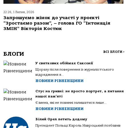
22:26, 1 Липня, 2026
Запрошуємо жінок до участі у проєкті
“Зростаємо разом”, – голова ГО “Інтонація
ЗМІН” Вікторія Костюк
ВСІ БЛОГИ
>
БЛОГИ
У святкових обіймах Саксонії
Щоразу після повернення із журналістського
відрядження я...
НОВИНИ РІВНЕНЩИНИ
Стус на гривні: не просто портрет, а питання
нашої пам’яті
Є імена, які не повинні залишатися лише...
НОВИНИ РІВНЕНЩИНИ
Білий Орел летить додому
Президент Польщі Кароль Навроцький позбавив