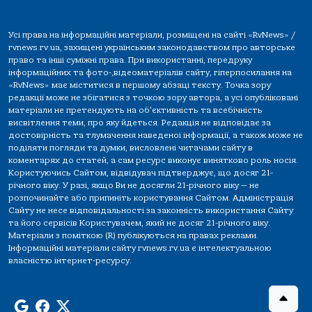
Усі права на інформаційні матеріали, розміщені на сайті «RvNews» /
rvnews.rv.ua, захищені українським законодавством про авторське
право та інші суміжні права. При використанні, передруку
інформаційних та фото-,відеоматеріалів сайту, гіперпосилання на
«RvNews» має міститися в першому абзаці тексту. Точка зору
редакції може не збігатися з точкою зору автора, а усі опубліковані
матеріали не претендують на об'єктивність та всебічність
висвітлення теми, про яку йдеться. Редакція не відповідає за
достовірність та тлумачення наведеної інформації, а також може не
поділяти погляди та думки, висловлені читачами сайту в
коментарях до статей, а сам ресурс виконує винятково роль носія.
Користуючись Сайтом, відвідувач підтверджує, що досяг 21-
річного віку. У разі, якщо Ви не досягли 21-річного віку — не
розпочинайте або припиніть користування Сайтом. Адміністрація
Сайту не несе відповідальності за законність використання Сайту
та його сервісів Користувачем, який не досяг 21-річного віку.
Матеріали з поміткою (R) публікуються на правах реклами.
Інформаційні матеріали сайту rvnews.rv.ua є інтелектуальною
власністю інтернет-ресурсу.