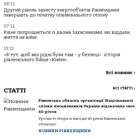
08:12
Другий рівень захисту енергооб’єктів Рівненщини
завершать до початку опалювального сезону
07:12
Рівне попрощається із двома Захисниками, які віддали
життя на війні
13:12
«Я тут, щоб мої рідні були там – у безпеці»: історія
рівненського бійця «Князя»
Всі новини
>
ВСІ СТАТТІ
>
СТАТТІ
Рівненська обласна організації Національної
спілки письменників України відзначила своє
40-річчя
Урочисті збори із нагоди 40-річчя Рівненської
обласної...
НОВИНИ РІВНЕНЩИНИ