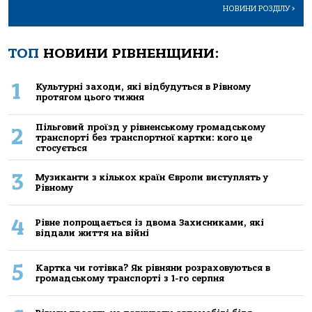
НОВИНИ РОЗДІЛУ
>
ТОП
НОВИНИ РІВНЕНЩИНИ:
1
Культурні заходи, які відбудуться в Рівному
протягом цього тижня
Пільговий проїзд у рівненському громадському
2
транспорті без транспортної картки: кого це
стосується
3
Музиканти з кількох країн Європи виступлять у
Рівному
4
Рівне попрощається із двома Захисниками, які
віддали життя на війні
5
Картка чи готівка? Як рівняни розраховуються в
громадському транспорті з 1-го серпня