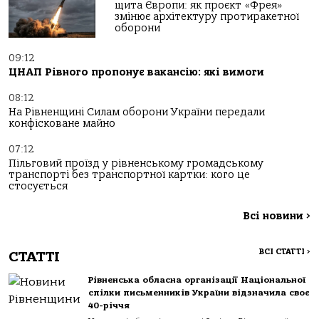
щита Європи: як проєкт «Фрея»
змінює архітектуру протиракетної
оборони
09:12
ЦНАП Рівного пропонує вакансію: які вимоги
08:12
На Рівненщині Силам оборони України передали
конфісковане майно
07:12
Пільговий проїзд у рівненському громадському
транспорті без транспортної картки: кого це
стосується
Всі новини
>
ВСІ СТАТТІ
>
СТАТТІ
Рівненська обласна організації Національної
спілки письменників України відзначила своє
40-річчя