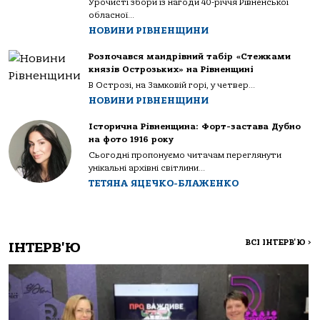
Урочисті збори із нагоди 40-річчя Рівненської
обласної...
НОВИНИ РІВНЕНЩИНИ
Розпочався мандрівний табір «Стежками
князів Острозьких» на Рівненщині
В Острозі, на Замковій горі, у четвер...
НОВИНИ РІВНЕНЩИНИ
Історична Рівненщина: Форт-застава Дубно
на фото 1916 року
Сьогодні пропонуємо читачам переглянути
унікальні архівні світлини...
ТЕТЯНА ЯЦЕЧКО-БЛАЖЕНКО
ВСІ ІНТЕРВ'Ю
>
ІНТЕРВ'Ю