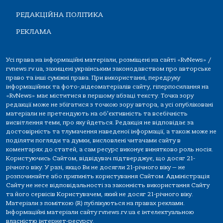
РЕДАКЦІЙНА ПОЛІТИКА
РЕКЛАМА
Усі права на інформаційні матеріали, розміщені на сайті «RvNews» /
rvnews.rv.ua, захищені українським законодавством про авторське
право та інші суміжні права. При використанні, передруку
інформаційних та фото-,відеоматеріалів сайту, гіперпосилання на
«RvNews» має міститися в першому абзаці тексту. Точка зору
редакції може не збігатися з точкою зору автора, а усі опубліковані
матеріали не претендують на об'єктивність та всебічність
висвітлення теми, про яку йдеться. Редакція не відповідає за
достовірність та тлумачення наведеної інформації, а також може не
поділяти погляди та думки, висловлені читачами сайту в
коментарях до статей, а сам ресурс виконує винятково роль носія.
Користуючись Сайтом, відвідувач підтверджує, що досяг 21-
річного віку. У разі, якщо Ви не досягли 21-річного віку — не
розпочинайте або припиніть користування Сайтом. Адміністрація
Сайту не несе відповідальності за законність використання Сайту
та його сервісів Користувачем, який не досяг 21-річного віку.
Матеріали з поміткою (R) публікуються на правах реклами.
Інформаційні матеріали сайту rvnews.rv.ua є інтелектуальною
власністю інтернет-ресурсу.