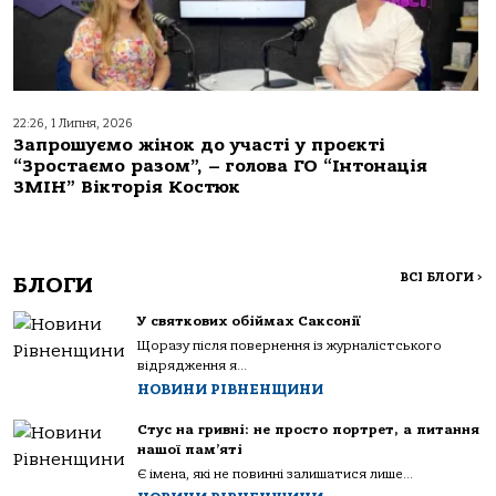
22:26, 1 Липня, 2026
Запрошуємо жінок до участі у проєкті
“Зростаємо разом”, – голова ГО “Інтонація
ЗМІН” Вікторія Костюк
ВСІ БЛОГИ
>
БЛОГИ
У святкових обіймах Саксонії
Щоразу після повернення із журналістського
відрядження я...
НОВИНИ РІВНЕНЩИНИ
Стус на гривні: не просто портрет, а питання
нашої пам’яті
Є імена, які не повинні залишатися лише...