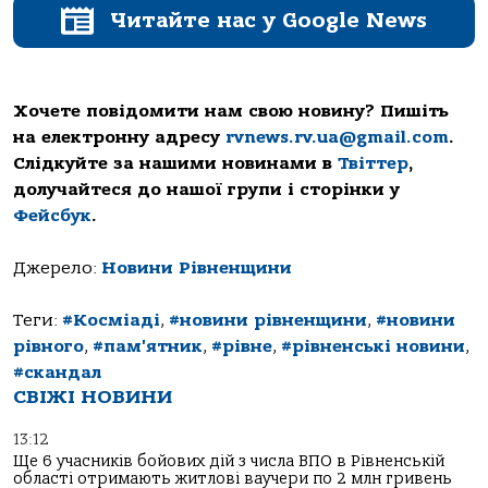
Читайте нас у Google News
Хочете повідомити нам свою новину? Пишіть
на електронну адресу
rvnews.rv.ua@gmail.com
.
Слідкуйте за нашими новинами в
Твіттер
,
долучайтеся до нашої групи і сторінки у
Фейсбук
.
Джерело:
Новини Рівненщини
Теги:
#Косміаді
,
#новини рівненщини
,
#новини
рівного
,
#пам'ятник
,
#рівне
,
#рівненські новини
,
#скандал
СВІЖІ НОВИНИ
13:12
Ще 6 учасників бойових дій з числа ВПО в Рівненській
області отримають житлові ваучери по 2 млн гривень