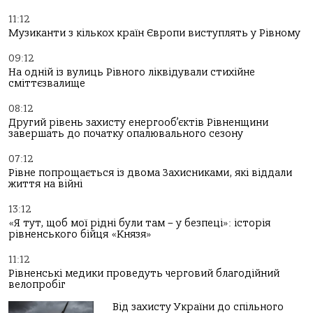
11:12
Музиканти з кількох країн Європи виступлять у Рівному
09:12
На одній із вулиць Рівного ліквідували стихійне
сміттєзвалище
08:12
Другий рівень захисту енергооб’єктів Рівненщини
завершать до початку опалювального сезону
07:12
Рівне попрощається із двома Захисниками, які віддали
життя на війні
13:12
«Я тут, щоб мої рідні були там – у безпеці»: історія
рівненського бійця «Князя»
11:12
Рівненські медики проведуть черговий благодійний
велопробіг
Від захисту України до спільного