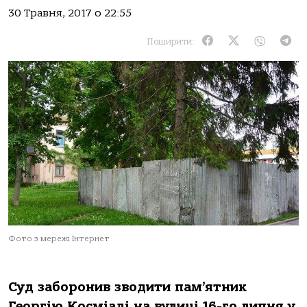
30 Травня, 2017 о 22:55
Поширити:
Фото з мережі Інтернет
Суд заборонив зводити пам’ятник
Георгію Косміаді на вулиці 16-го липня у