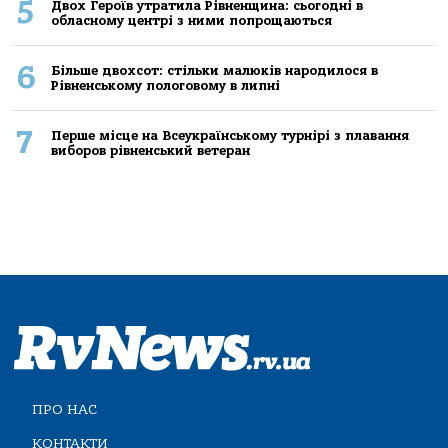
5
Двох Героїв утратила Рівненщина: сьогодні в
обласному центрі з ними попрощаються
6
Більше двохсот: стільки малюків народилося в
Рівненському пологовому в липні
7
Перше місце на Всеукраїнському турнірі з плавання
виборов рівненський ветеран
ПРО НАС
КОНТАКТИ