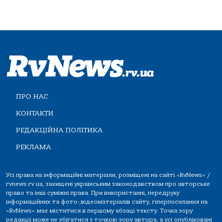
ПРО НАС
КОНТАКТИ
РЕДАКЦІЙНА ПОЛІТИКА
РЕКЛАМА
Усі права на інформаційні матеріали, розміщені на сайті «RvNews» /
rvnews.rv.ua, захищені українським законодавством про авторське
право та інші суміжні права. При використанні, передруку
інформаційних та фото-,відеоматеріалів сайту, гіперпосилання на
«RvNews» має міститися в першому абзаці тексту. Точка зору
редакції може не збігатися з точкою зору автора, а усі опубліковані