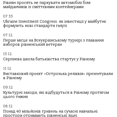
Рівнян просять не паркувати автомобілі біля
майданчиків із сміттєвими контейнерами
07:33
Ukraine Investment Congress: як інвестиції у майбутнє
формують нові стандарти галузі
07:12
Перше місце на Всеукраїнському турнірі з плавання
виборов рівненський ветеран
13:12
Серпнева школа батьківства стартує у Рівному
11:12
Виставковий проєкт «Острозька реліквія» презентували
в Рівному
09:12
Культурні заходи, які відбудуться в Рівному протягом
цього тижня
08:12
Понад 40 мільйонів гривень на сучасні навчальні
простори отримають рівненські ліцеї