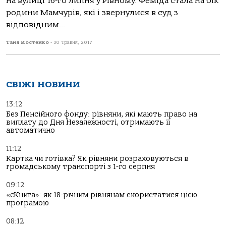
на вулиці 16-го липня у Рівному. Феміда стала на бік
родини Мамчурів, які і звернулися в суд з
відповідним...
Таня Костенко
-
30 Травня, 2017
СВІЖІ НОВИНИ
13:12
Без Пенсійного фонду: рівняни, які мають право на
виплату до Дня Незалежності, отримають її
автоматично
11:12
Картка чи готівка? Як рівняни розраховуються в
громадському транспорті з 1-го серпня
09:12
«єКнига»: як 18-річним рівнянам скористатися цією
програмою
08:12