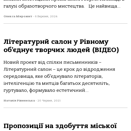
галузі образотворчого мистецтва. Це найвища...
Олекса Мирожит
-
6 Березня, 2024
Літературнй салон у Рівному
об’єднує творчих людей (ВІДЕО)
Новий проект від спілки письменників –
Літературний салон – це крок до відродження
середовища, яке об’єднувало літераторів,
інтелігенцію та митців багатьох десятиліть,
гуртувало, формувало естетичний...
Наталія Рівненська
-
20 Червня, 2021
Пропозиції на здобуття міської