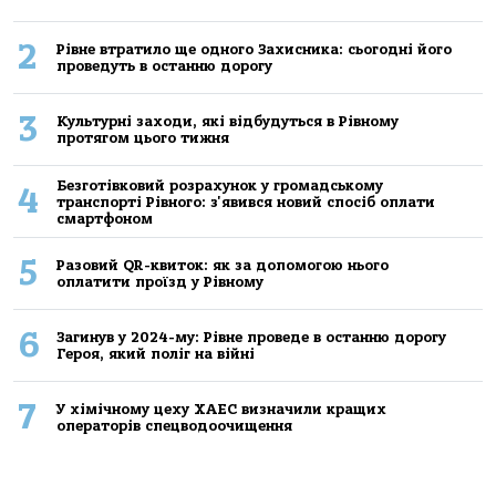
2
Рівне втратило ще одного Захисника: сьогодні його
проведуть в останню дорогу
3
Культурні заходи, які відбудуться в Рівному
протягом цього тижня
Безготівковий розрахунок у громадському
4
транспорті Рівного: з'явився новий спосіб оплати
смартфоном
5
Разовий QR-квиток: як за допомогою нього
оплатити проїзд у Рівному
6
Загинув у 2024-му: Рівне проведе в останню дорогу
Героя, який поліг на війні
7
У хімічному цеху ХАЕС визначили кращих
операторів спецводоочищення