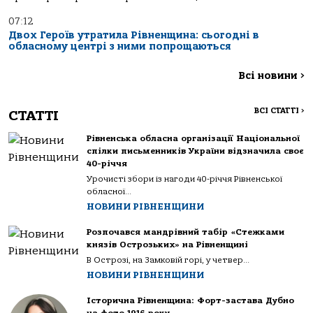
07:12
Двох Героїв утратила Рівненщина: сьогодні в
обласному центрі з ними попрощаються
Всі новини
>
ВСІ СТАТТІ
>
СТАТТІ
Рівненська обласна організації Національної
спілки письменників України відзначила своє
40-річчя
Урочисті збори із нагоди 40-річчя Рівненської
обласної...
НОВИНИ РІВНЕНЩИНИ
Розпочався мандрівний табір «Стежками
князів Острозьких» на Рівненщині
В Острозі, на Замковій горі, у четвер...
НОВИНИ РІВНЕНЩИНИ
Історична Рівненщина: Форт-застава Дубно