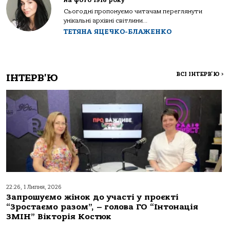
на фото 1916 року
Сьогодні пропонуємо читачам переглянути
унікальні архівні світлини...
ТЕТЯНА ЯЦЕЧКО-БЛАЖЕНКО
ВСІ ІНТЕРВ'Ю
>
ІНТЕРВ'Ю
22:26, 1 Липня, 2026
Запрошуємо жінок до участі у проєкті
“Зростаємо разом”, – голова ГО “Інтонація
ЗМІН” Вікторія Костюк