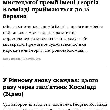
мистецької премії імені Георгія
Косміаді приймаються до 15
березня
Міська мистецька премія імені Георгія Косміаді є
найвищою в місті відзнакою митців
образотворчого мистецтва, інформує сайт
міськради. Премія присуджується до дня
народження Георгія Петровича Косміаді...
Яна Замкова
-
19 Лютого, 2019
У Рівному знову скандал: цього
разу через пам`ятник Косміаді
(Відео)
Суд заборонив зводити пам’ятник Георгію Косміаді