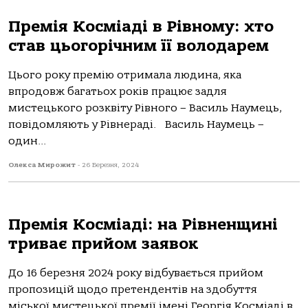
Премія Косміаді в Рівному: хто
став цьогорічним її володарем
Цього року премію отримала людина, яка
впродовж багатьох років працює задля
мистецького розквіту Рівного – Василь Наумець,
повідомляють у Рівнераді. Василь Наумець –
один...
Олекса Мирожит
-
26 Березня, 2024
Премія Косміаді: на Рівненщині
триває прийом заявок
До 16 березня 2024 року відбувається прийом
пропозицій щодо претендентів на здобуття
міської мистецької премії імені Георгія Косміаді в