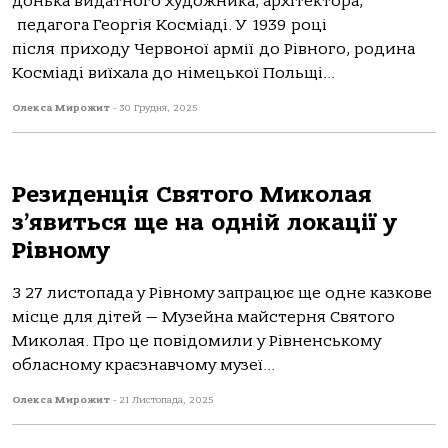
донька видатного художника, архітектора,
педагога Георгія Косміаді. У 1939 році
після приходу Червоної армії до Рівного, родина
Косміаді виїхала до німецької Польщі...
Олекса Мирожит
-
30 Грудня, 2025
Резиденція Святого Миколая
з’явиться ще на одній локації у
Рівному
З 27 листопада у Рівному запрацює ще одне казкове
місце для дітей — Музейна майстерня Святого
Миколая. Про це повідомили у Рівненському
обласному краєзнавчому музеї...
Олекса Мирожит
-
21 Листопада, 2025