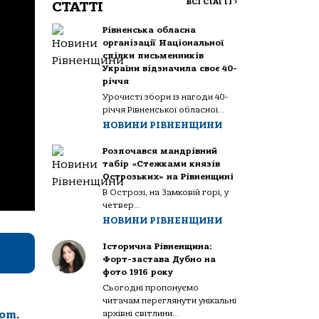
ВСІ СТАТТІ
>
СТАТТІ
Рівненська обласна
організації Національної
спілки письменників
України відзначила своє 40-
річчя
Урочисті збори із нагоди 40-
річчя Рівненської обласної...
НОВИНИ РІВНЕНЩИНИ
Розпочався мандрівний
табір «Стежками князів
Острозьких» на Рівненщині
В Острозі, на Замковій горі, у
четвер...
НОВИНИ РІВНЕНЩИНИ
Історична Рівненщина:
Форт-застава Дубно на
фото 1916 року
Сьогодні пропонуємо
читачам переглянути унікальні
com
.
архівні світлини...