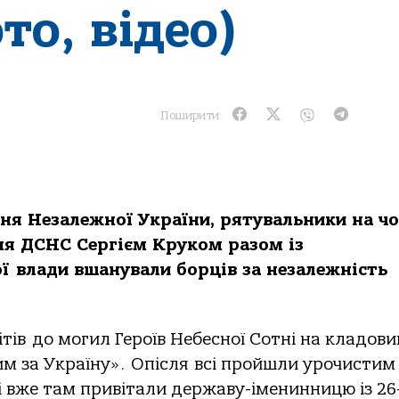
то, відео)
Поширити:
ня Незалежної України, рятувальники на чо
ня ДСНС Сергієм Круком разом із
ї влади вшанували борців за незалежність
тів до могил Героїв Небесної Сотні на кладови
им за Україну». Опісля
всі пройшли урочистим
і вже там привітали державу-іменинницю із 26