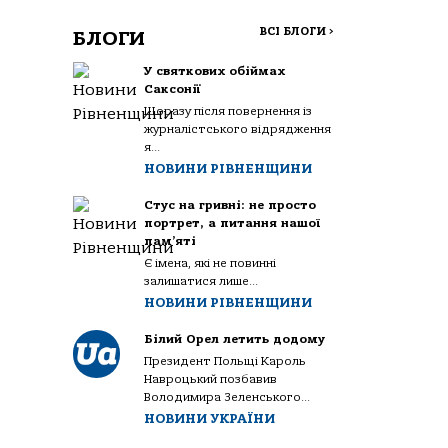
ВСІ БЛОГИ
>
БЛОГИ
У святкових обіймах
Саксонії
Щоразу після повернення із
журналістського відрядження
я...
НОВИНИ РІВНЕНЩИНИ
Стус на гривні: не просто
портрет, а питання нашої
пам’яті
Є імена, які не повинні
залишатися лише...
НОВИНИ РІВНЕНЩИНИ
Білий Орел летить додому
Президент Польщі Кароль
Навроцький позбавив
Володимира Зеленського...
НОВИНИ УКРАЇНИ