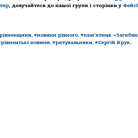
ттер
, долучайтеся до нашої групи і сторінки у
Фейс
 рівненщини
,
#новини рівного
,
#пам’ятник «Загибли
#рівненські новини
,
#рятувальники
,
#Сергій Крук
,