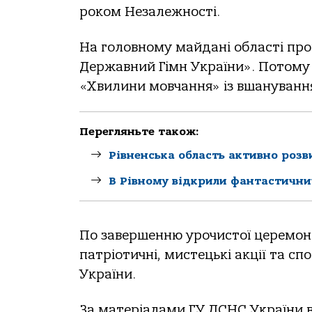
роком Незалежності.
На головному майдані області пр
Державний Гімн України». Потому 
«Хвилини мовчання» із вшанування
Перегляньте також:
Рівненська область активно роз
В Рівному відкрили фантастични
По завершенню урочистої церемонії
патріотичні, мистецькі акції та с
України.
За матеріалами ГУ ДСНС України в 