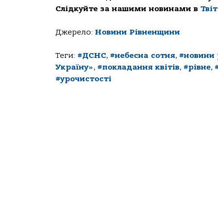
Слідкуйте за нашими новинами в
Тві
Джерело:
Новини Рівненщини
Теги:
#ДСНС
,
#небесна сотня
,
#новини
Україну»
,
#покладання квітів
,
#рівне
,
#урочистості