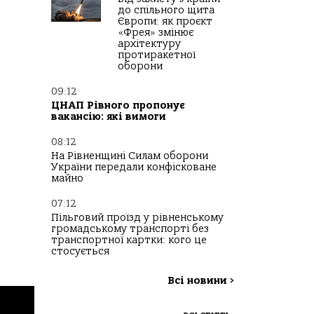
до спільного щита
Європи: як проєкт
«Фрея» змінює
архітектуру
протиракетної
оборони
09:12
ЦНАП Рівного пропонує
вакансію: які вимоги
08:12
На Рівненщині Силам оборони
України передали конфісковане
майно
07:12
Пільговий проїзд у рівненському
громадському транспорті без
транспортної картки: кого це
стосується
Всі новини
>