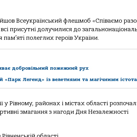
ойшов Всеукраїнський флешмоб «Співаємо раз
всі присутні долучилися до загальнонаціональ
 пам’яті полеглих героїв України.
виває добровільний пожежний рух
й «Парк Легенд» із велетнями та магічними істот
 у Рівному, районах і містах області розпочал
портивні змагання з нагоди Дня Незалежності
Рівненській області.