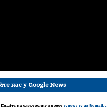
йте нас у Google News
 Пишіть на електронну адресу
rvnews.rv.ua@gmail.