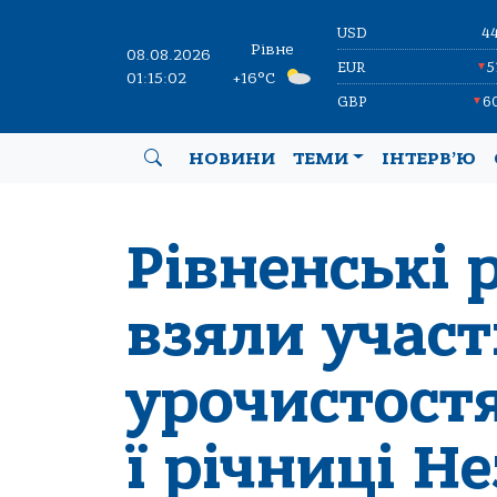
USD
4
Рівне
08.08.2026
EUR
5
▼
01:15:03
+16°C
GBP
6
▼
НОВИНИ
ТЕМИ
ІНТЕРВ’Ю
Рівненські
взяли участ
урочистостя
ї річниці Н