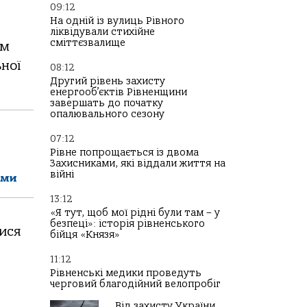
09:12
На одній із вулиць Рівного
ліквідували стихійне
сміттєзвалище
ом
ної
08:12
Другий рівень захисту
енергооб’єктів Рівненщини
завершать до початку
опалювального сезону
07:12
Рівне попрощається із двома
Захисниками, які віддали життя на
війні
ами
13:12
«Я тут, щоб мої рідні були там – у
безпеці»: історія рівненського
ися
бійця «Князя»
11:12
Рівненські медики проведуть
черговий благодійний велопробіг
Від захисту України