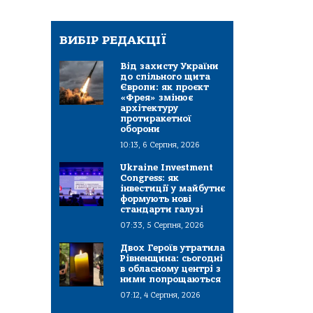
ВИБІР РЕДАКЦІЇ
Від захисту України
до спільного щита
Європи: як проєкт
«Фрея» змінює
архітектуру
протиракетної
оборони
10:13, 6 Серпня, 2026
Ukraine Investment
Congress: як
інвестиції у майбутнє
формують нові
стандарти галузі
07:33, 5 Серпня, 2026
Двох Героїв утратила
Рівненщина: сьогодні
в обласному центрі з
ними попрощаються
07:12, 4 Серпня, 2026