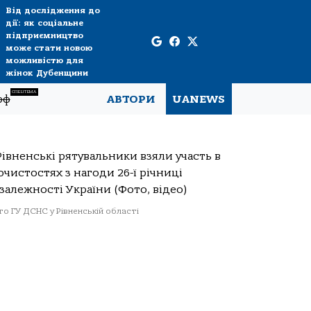
Від дослідження до
дії: як соціальне
підприємництво
може стати новою
можливістю для
жінок Дубенщини
СПЕЦТЕМА
рф
АВТОРИ
UANEWS
о ГУ ДСНС у Рівненській області