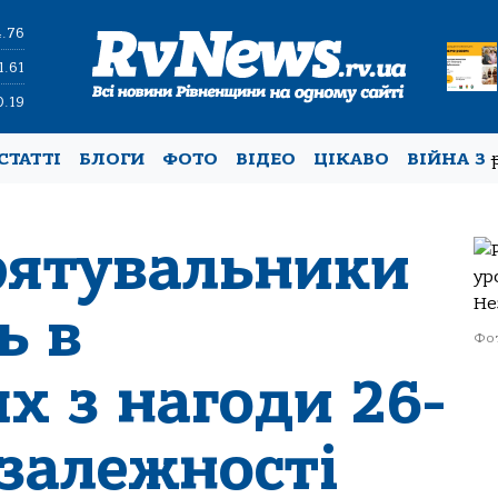
4.76
1.61
0.19
СТАТТІ
БЛОГИ
ФОТО
ВІДЕО
ЦІКАВО
ВІЙНА З
 рятувальники
ь в
Фот
х з нагоди 26-
езалежності