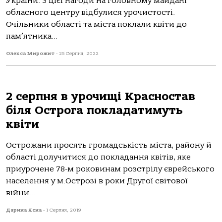
України. З цієї нагоди на головному майдані
обласного центру відбулися урочистості.
Очільники області та міста поклали квіти до
пам’ятника...
Олекса Мирожит
-
25 Серпня, 2022
2 серпня в урочищі Красностав
біля Острога покладатимуть
квіти
Острожани просять громадськість міста, району й
області долучитися до покладання квітів, яке
приурочене 78-м роковинам розстрілу єврейського
населення у м.Острозі в роки Другої світової
війни...
Дарина Ясна
-
1 Серпня, 2019