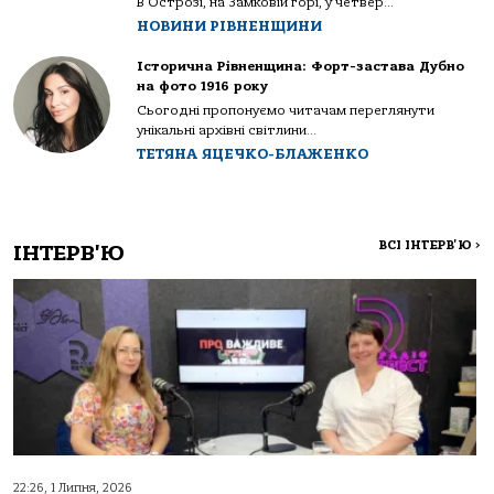
В Острозі, на Замковій горі, у четвер...
НОВИНИ РІВНЕНЩИНИ
Історична Рівненщина: Форт-застава Дубно
на фото 1916 року
Сьогодні пропонуємо читачам переглянути
унікальні архівні світлини...
ТЕТЯНА ЯЦЕЧКО-БЛАЖЕНКО
ВСІ ІНТЕРВ'Ю
>
ІНТЕРВ'Ю
22:26, 1 Липня, 2026