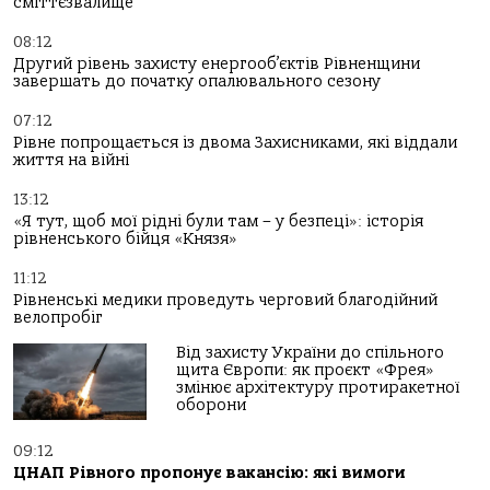
сміттєзвалище
08:12
Другий рівень захисту енергооб’єктів Рівненщини
завершать до початку опалювального сезону
07:12
Рівне попрощається із двома Захисниками, які віддали
життя на війні
13:12
«Я тут, щоб мої рідні були там – у безпеці»: історія
рівненського бійця «Князя»
11:12
Рівненські медики проведуть черговий благодійний
велопробіг
Від захисту України до спільного
щита Європи: як проєкт «Фрея»
змінює архітектуру протиракетної
оборони
09:12
ЦНАП Рівного пропонує вакансію: які вимоги