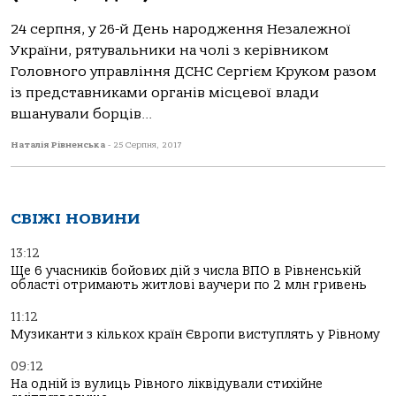
24 серпня, у 26-й День народження Незалежної
України, рятувальники на чолі з керівником
Головного управління ДСНС Сергієм Круком разом
із представниками органів місцевої влади
вшанували борців...
Наталія Рівненська
-
25 Серпня, 2017
СВІЖІ НОВИНИ
13:12
Ще 6 учасників бойових дій з числа ВПО в Рівненській
області отримають житлові ваучери по 2 млн гривень
11:12
Музиканти з кількох країн Європи виступлять у Рівному
09:12
На одній із вулиць Рівного ліквідували стихійне