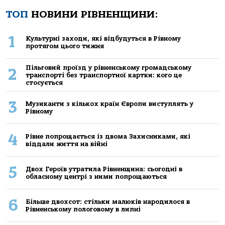
ТОП
НОВИНИ РІВНЕНЩИНИ:
1
Культурні заходи, які відбудуться в Рівному
протягом цього тижня
Пільговий проїзд у рівненському громадському
2
транспорті без транспортної картки: кого це
стосується
3
Музиканти з кількох країн Європи виступлять у
Рівному
4
Рівне попрощається із двома Захисниками, які
віддали життя на війні
5
Двох Героїв утратила Рівненщина: сьогодні в
обласному центрі з ними попрощаються
6
Більше двохсот: стільки малюків народилося в
Рівненському пологовому в липні