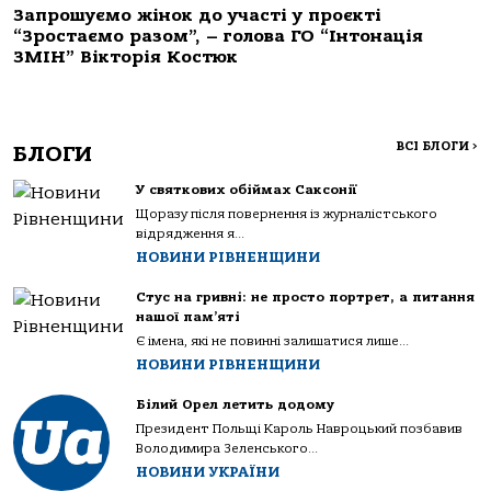
Запрошуємо жінок до участі у проєкті
“Зростаємо разом”, – голова ГО “Інтонація
ЗМІН” Вікторія Костюк
ВСІ БЛОГИ
>
БЛОГИ
У святкових обіймах Саксонії
Щоразу після повернення із журналістського
відрядження я...
НОВИНИ РІВНЕНЩИНИ
Стус на гривні: не просто портрет, а питання
нашої пам’яті
Є імена, які не повинні залишатися лише...
НОВИНИ РІВНЕНЩИНИ
Білий Орел летить додому
Президент Польщі Кароль Навроцький позбавив
Володимира Зеленського...
НОВИНИ УКРАЇНИ