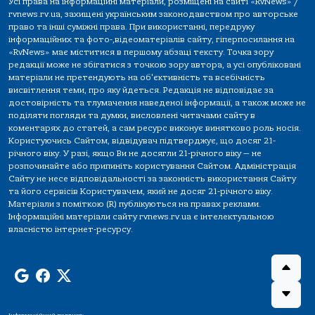
Усі права на інформаційні матеріали, розміщені на сайті «RvNews» /
rvnews.rv.ua, захищені українським законодавством про авторське
право та інші суміжні права. При використанні, передруку
інформаційних та фото-,відеоматеріалів сайту, гіперпосилання на
«RvNews» має міститися в першому абзаці тексту. Точка зору
редакції може не збігатися з точкою зору автора, а усі опубліковані
матеріали не претендують на об'єктивність та всебічність
висвітлення теми, про яку йдеться. Редакція не відповідає за
достовірність та тлумачення наведеної інформації, а також може не
поділяти погляди та думки, висловлені читачами сайту в
коментарях до статей, а сам ресурс виконує винятково роль носія.
Користуючись Сайтом, відвідувач підтверджує, що досяг 21-
річного віку. У разі, якщо Ви не досягли 21-річного віку — не
розпочинайте або припиніть користування Сайтом. Адміністрація
Сайту не несе відповідальності за законність використання Сайту
та його сервісів Користувачем, який не досяг 21-річного віку.
Матеріали з поміткою (R) публікуються на правах реклами.
Інформаційні матеріали сайту rvnews.rv.ua є інтелектуальною
власністю інтернет-ресурсу.