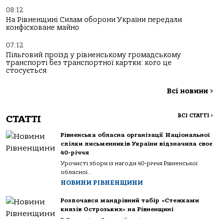
08:12
На Рівненщині Силам оборони України передали
конфісковане майно
07:12
Пільговий проїзд у рівненському громадському
транспорті без транспортної картки: кого це
стосується
Всі новини
>
ВСІ СТАТТІ
>
СТАТТІ
Рівненська обласна організації Національної
спілки письменників України відзначила своє
40-річчя
Урочисті збори із нагоди 40-річчя Рівненської
обласної...
НОВИНИ РІВНЕНЩИНИ
Розпочався мандрівний табір «Стежками
князів Острозьких» на Рівненщині