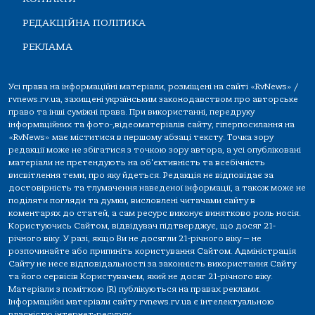
РЕДАКЦІЙНА ПОЛІТИКА
РЕКЛАМА
Усі права на інформаційні матеріали, розміщені на сайті «RvNews» /
rvnews.rv.ua, захищені українським законодавством про авторське
право та інші суміжні права. При використанні, передруку
інформаційних та фото-,відеоматеріалів сайту, гіперпосилання на
«RvNews» має міститися в першому абзаці тексту. Точка зору
редакції може не збігатися з точкою зору автора, а усі опубліковані
матеріали не претендують на об'єктивність та всебічність
висвітлення теми, про яку йдеться. Редакція не відповідає за
достовірність та тлумачення наведеної інформації, а також може не
поділяти погляди та думки, висловлені читачами сайту в
коментарях до статей, а сам ресурс виконує винятково роль носія.
Користуючись Сайтом, відвідувач підтверджує, що досяг 21-
річного віку. У разі, якщо Ви не досягли 21-річного віку — не
розпочинайте або припиніть користування Сайтом. Адміністрація
Сайту не несе відповідальності за законність використання Сайту
та його сервісів Користувачем, який не досяг 21-річного віку.
Матеріали з поміткою (R) публікуються на правах реклами.
Інформаційні матеріали сайту rvnews.rv.ua є інтелектуальною
власністю інтернет-ресурсу.