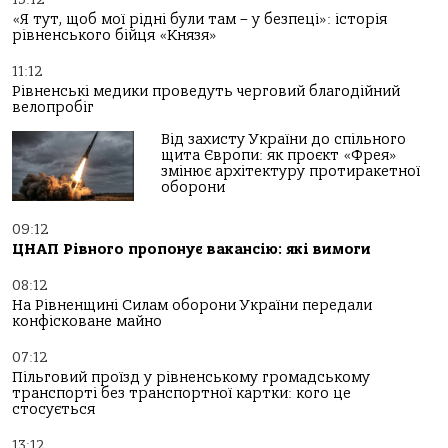
«Я тут, щоб мої рідні були там – у безпеці»: історія
рівненського бійця «Князя»
11:12
Рівненські медики проведуть черговий благодійний
велопробіг
Від захисту України до спільного
щита Європи: як проєкт «Фрея»
змінює архітектуру протиракетної
оборони
09:12
ЦНАП Рівного пропонує вакансію: які вимоги
08:12
На Рівненщині Силам оборони України передали
конфісковане майно
07:12
Пільговий проїзд у рівненському громадському
транспорті без транспортної картки: кого це
стосується
13:12