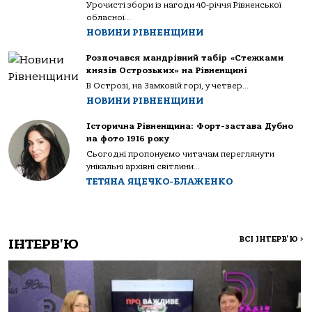
Урочисті збори із нагоди 40-річчя Рівненської
обласної...
НОВИНИ РІВНЕНЩИНИ
Розпочався мандрівний табір «Стежками
князів Острозьких» на Рівненщині
В Острозі, на Замковій горі, у четвер...
НОВИНИ РІВНЕНЩИНИ
Історична Рівненщина: Форт-застава Дубно
на фото 1916 року
Сьогодні пропонуємо читачам переглянути
унікальні архівні світлини...
ТЕТЯНА ЯЦЕЧКО-БЛАЖЕНКО
ВСІ ІНТЕРВ'Ю
>
ІНТЕРВ'Ю