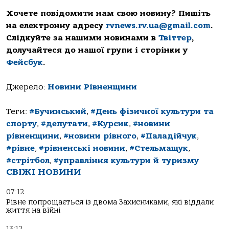
Хочете повідомити нам свою новину? Пишіть
на електронну адресу
rvnews.rv.ua@gmail.com
.
Слідкуйте за нашими новинами в
Твіттер
,
долучайтеся до нашої групи і сторінки у
Фейсбук
.
Джерело:
Новини Рівненщини
Теги:
#Бучинський
,
#День фізичної культури та
спорту
,
#депутати
,
#Курсик
,
#новини
рівненщини
,
#новини рівного
,
#Паладійчук
,
#рівне
,
#рівненські новини
,
#Стельмащук
,
#стрітбол
,
#управління культури й туризму
СВІЖІ НОВИНИ
07:12
Рівне попрощається із двома Захисниками, які віддали
життя на війні
13:12