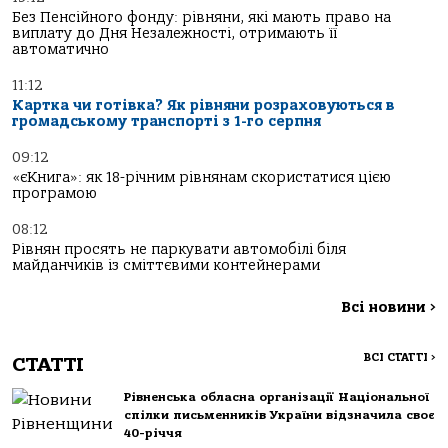
Без Пенсійного фонду: рівняни, які мають право на
виплату до Дня Незалежності, отримають її
автоматично
11:12
Картка чи готівка? Як рівняни розраховуються в
громадському транспорті з 1-го серпня
09:12
«єКнига»: як 18-річним рівнянам скористатися цією
програмою
08:12
Рівнян просять не паркувати автомобілі біля
майданчиків із сміттєвими контейнерами
Всі новини
>
ВСІ СТАТТІ
>
СТАТТІ
Рівненська обласна організації Національної
спілки письменників України відзначила своє
40-річчя