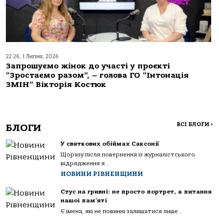
22:26, 1 Липня, 2026
Запрошуємо жінок до участі у проєкті
“Зростаємо разом”, – голова ГО “Інтонація
ЗМІН” Вікторія Костюк
ВСІ БЛОГИ
>
БЛОГИ
У святкових обіймах Саксонії
Щоразу після повернення із журналістського
відрядження я...
НОВИНИ РІВНЕНЩИНИ
Стус на гривні: не просто портрет, а питання
нашої пам’яті
Є імена, які не повинні залишатися лише...