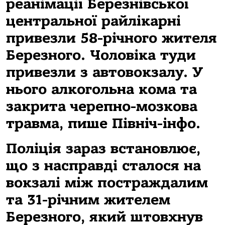
реанімації Березнівської
центральної райлікарні
привезли
58-річн
ого
жител
я
Березного. Чоловіка туди
привезли з автовокзалу. У
нього алкогольна кома та
закрита черепно-мозкова
травма, пише Північ-інфо.
Поліція зараз встановлює,
що з насправді сталося на
вокзалі між постраждалим
та 31-річним жителем
Березного, який штовхнув