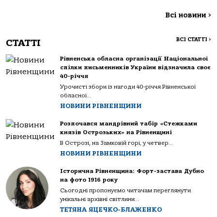
Всі новини
>
ВСІ СТАТТІ
>
СТАТТІ
Рівненська обласна організації Національної
спілки письменників України відзначила своє
40-річчя
Урочисті збори із нагоди 40-річчя Рівненської
обласної...
НОВИНИ РІВНЕНЩИНИ
Розпочався мандрівний табір «Стежками
князів Острозьких» на Рівненщині
В Острозі, на Замковій горі, у четвер...
НОВИНИ РІВНЕНЩИНИ
Історична Рівненщина: Форт-застава Дубно
на фото 1916 року
Сьогодні пропонуємо читачам переглянути
унікальні архівні світлини...
ТЕТЯНА ЯЦЕЧКО-БЛАЖЕНКО