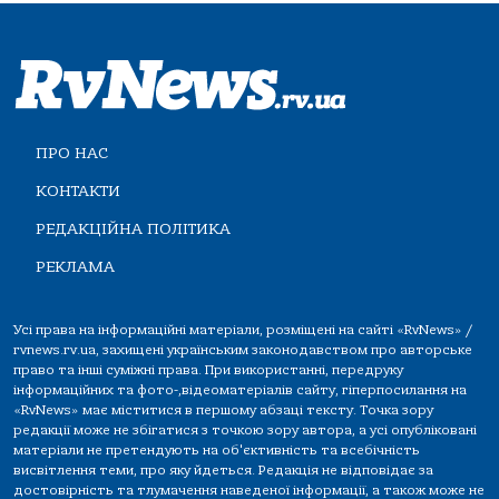
ПРО НАС
КОНТАКТИ
РЕДАКЦІЙНА ПОЛІТИКА
РЕКЛАМА
Усі права на інформаційні матеріали, розміщені на сайті «RvNews» /
rvnews.rv.ua, захищені українським законодавством про авторське
право та інші суміжні права. При використанні, передруку
інформаційних та фото-,відеоматеріалів сайту, гіперпосилання на
«RvNews» має міститися в першому абзаці тексту. Точка зору
редакції може не збігатися з точкою зору автора, а усі опубліковані
матеріали не претендують на об'єктивність та всебічність
висвітлення теми, про яку йдеться. Редакція не відповідає за
достовірність та тлумачення наведеної інформації, а також може не