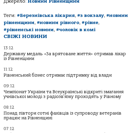
Джерело:
Новини Рівненщини
Теги:
#Березнівська лікарня
,
#з вокзалу
,
#новини
рівненщини
,
#новини рівного
,
#рівне
,
#рівненські новини
,
#чоловік в комі
СВІЖІ НОВИНИ
13:12
Державну медаль «За врятоване життя» отримав лікар
із Рівненщини
11:12
Рівненський бізнес отримає підтримку від влади
09:12
Чемпіонат України та Всеукраїнські відкриті змагання
учнівської молоді з радіозв’язку проходять у Рівному
08:12
Понад півтори сотні фахівців із супроводу ветеранів
працює на Рівненщині
07:12