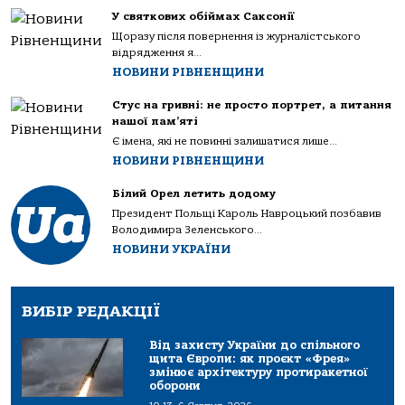
У святкових обіймах Саксонії
Щоразу після повернення із журналістського
відрядження я...
НОВИНИ РІВНЕНЩИНИ
Стус на гривні: не просто портрет, а питання
нашої пам’яті
Є імена, які не повинні залишатися лише...
НОВИНИ РІВНЕНЩИНИ
Білий Орел летить додому
Президент Польщі Кароль Навроцький позбавив
Володимира Зеленського...
НОВИНИ УКРАЇНИ
ВИБІР РЕДАКЦІЇ
Від захисту України до спільного
щита Європи: як проєкт «Фрея»
змінює архітектуру протиракетної
оборони