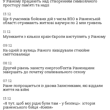
У Рівному працюють над створенням символічного
простору пам’яті та надії
13:12
Ще 6 учасників бойових дій з числа ВПО в Рівненській
області отримають житлові ваучери по 2 млн гривень
11:12
Музиканти з кількох країн Європи виступлять у Рівному
09:12
На одній із вулиць Рівного ліквідували стихійне
сміттєзвалище
08:12
Другий рівень захисту енергооб’єктів Рівненщини
завершать до початку опалювального сезону
07:12
Рівне попрощається із двома Захисниками, які віддали
життя на війні
13:12
«Я тут, щоб мої рідні були там – у безпеці»: історія
рівненського бійця «Князя»