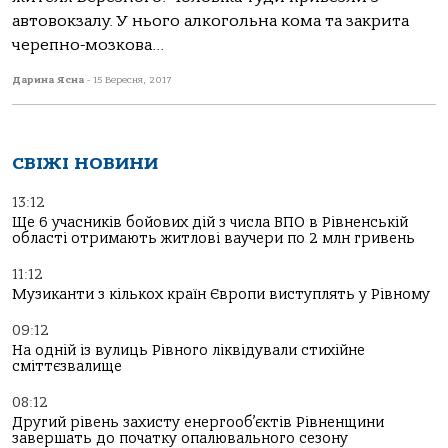
автовокзалу. У нього алкогольна кома та закрита
черепно-мозкова...
Дарина Ясна
-
15 Вересня, 2017
СВІЖІ НОВИНИ
13:12
Ще 6 учасників бойових дій з числа ВПО в Рівненській
області отримають житлові ваучери по 2 млн гривень
11:12
Музиканти з кількох країн Європи виступлять у Рівному
09:12
На одній із вулиць Рівного ліквідували стихійне
сміттєзвалище
08:12
Другий рівень захисту енергооб’єктів Рівненщини
завершать до початку опалювального сезону