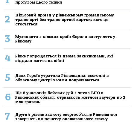
протягом цього тижня
Пільговий проїзд у рівненському громадському
2
транспорті без транспортної картки: кого це
стосується
3
Музиканти з кількох країн Європи виступлять у
Рівному
4
Рівне попрощається із двома Захисниками, які
віддали життя на війні
5
Двох Героїв утратила Рівненщина: сьогодні в
обласному центрі з ними попрощаються
Ще 6 учасників бойових дій з числа ВПО в
6
Рівненській області отримають житлові ваучери по 2
млн гривень
7
Другий рівень захисту енергооб’єктів Рівненщини
завершать до початку опалювального сезону