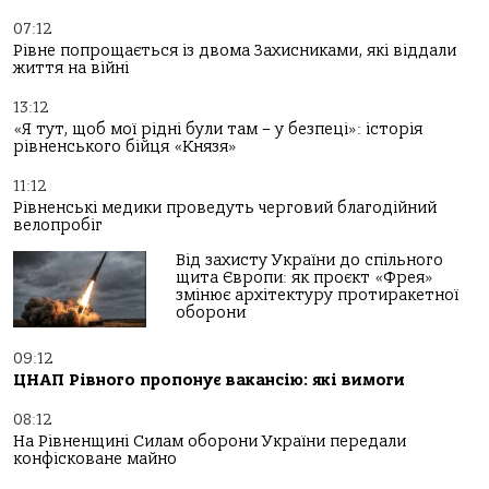
07:12
Рівне попрощається із двома Захисниками, які віддали
життя на війні
13:12
«Я тут, щоб мої рідні були там – у безпеці»: історія
рівненського бійця «Князя»
11:12
Рівненські медики проведуть черговий благодійний
велопробіг
Від захисту України до спільного
щита Європи: як проєкт «Фрея»
змінює архітектуру протиракетної
оборони
09:12
ЦНАП Рівного пропонує вакансію: які вимоги
08:12
На Рівненщині Силам оборони України передали
конфісковане майно