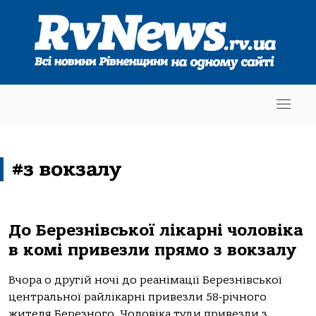
#з вокзалу
До Березнівської лікарні чоловіка
в комі привезли прямо з вокзалу
Вчора о другій ночі до реанімації Березнівської
центральної райлікарні привезли 58-річного
жителя Березного. Чоловіка туди привезли з