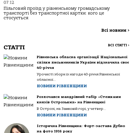
07:12
Пільговий проїзд у рівненському громадському
транспорті без транспортної картки: кого це
стосується
Всі новини
>
ВСІ СТАТТІ
>
СТАТТІ
Рівненська обласна організації Національної
спілки письменників України відзначила своє
40-річчя
Урочисті збори із нагоди 40-річчя Рівненської
обласної...
НОВИНИ РІВНЕНЩИНИ
Розпочався мандрівний табір «Стежками
князів Острозьких» на Рівненщині
В Острозі, на Замковій горі, у четвер...
НОВИНИ РІВНЕНЩИНИ
Історична Рівненщина: Форт-застава Дубно
на фото 1916 року