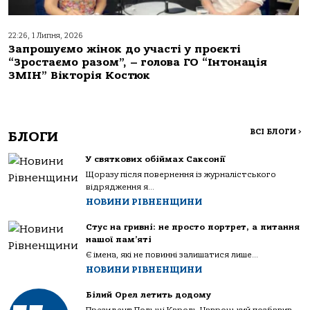
22:26, 1 Липня, 2026
Запрошуємо жінок до участі у проєкті
“Зростаємо разом”, – голова ГО “Інтонація
ЗМІН” Вікторія Костюк
ВСІ БЛОГИ
>
БЛОГИ
У святкових обіймах Саксонії
Щоразу після повернення із журналістського
відрядження я...
НОВИНИ РІВНЕНЩИНИ
Стус на гривні: не просто портрет, а питання
нашої пам’яті
Є імена, які не повинні залишатися лише...
НОВИНИ РІВНЕНЩИНИ
Білий Орел летить додому