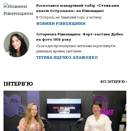
Розпочався мандрівний табір «Стежками
князів Острозьких» на Рівненщині
В Острозі, на Замковій горі, у четвер...
НОВИНИ РІВНЕНЩИНИ
Історична Рівненщина: Форт-застава Дубно
на фото 1916 року
Сьогодні пропонуємо читачам переглянути
унікальні архівні світлини...
ТЕТЯНА ЯЦЕЧКО-БЛАЖЕНКО
ВСІ ІНТЕРВ'Ю
>
ІНТЕРВ'Ю