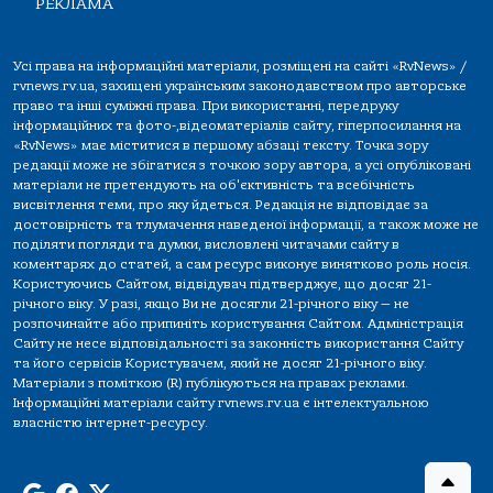
РЕКЛАМА
Усі права на інформаційні матеріали, розміщені на сайті «RvNews» /
rvnews.rv.ua, захищені українським законодавством про авторське
право та інші суміжні права. При використанні, передруку
інформаційних та фото-,відеоматеріалів сайту, гіперпосилання на
«RvNews» має міститися в першому абзаці тексту. Точка зору
редакції може не збігатися з точкою зору автора, а усі опубліковані
матеріали не претендують на об'єктивність та всебічність
висвітлення теми, про яку йдеться. Редакція не відповідає за
достовірність та тлумачення наведеної інформації, а також може не
поділяти погляди та думки, висловлені читачами сайту в
коментарях до статей, а сам ресурс виконує винятково роль носія.
Користуючись Сайтом, відвідувач підтверджує, що досяг 21-
річного віку. У разі, якщо Ви не досягли 21-річного віку — не
розпочинайте або припиніть користування Сайтом. Адміністрація
Сайту не несе відповідальності за законність використання Сайту
та його сервісів Користувачем, який не досяг 21-річного віку.
Матеріали з поміткою (R) публікуються на правах реклами.
Інформаційні матеріали сайту rvnews.rv.ua є інтелектуальною
власністю інтернет-ресурсу.