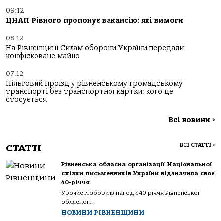
09:12
ЦНАП Рівного пропонує вакансію: які вимоги
08:12
На Рівненщині Силам оборони України передали
конфісковане майно
07:12
Пільговий проїзд у рівненському громадському
транспорті без транспортної картки: кого це
стосується
Всі новини
>
ВСІ СТАТТІ
>
СТАТТІ
Рівненська обласна організації Національної
спілки письменників України відзначила своє
40-річчя
Урочисті збори із нагоди 40-річчя Рівненської
обласної...
НОВИНИ РІВНЕНЩИНИ