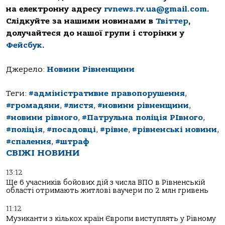
на електронну адресу
rvnews.rv.ua@gmail.com
.
Слідкуйте за нашими новинами в
Твіттер
,
долучайтеся до нашої групи і сторінки у
Фейсбук
.
Джерело:
Новини Рівненщини
Теги:
#адміністративне правопорушення
,
#громадяни
,
#листя
,
#новини рівненщини
,
#новини рівного
,
#Патрульна поліція РІвного
,
#поліція
,
#посадовці
,
#рівне
,
#рівненські новини
,
#спалення
,
#штраф
СВІЖІ НОВИНИ
13:12
Ще 6 учасників бойових дій з числа ВПО в Рівненській
області отримають житлові ваучери по 2 млн гривень
11:12
Музиканти з кількох країн Європи виступлять у Рівному