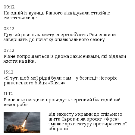
09:12
На одній із вулиць Рівного ліквідували стихійне
сміттєзвалище
08:12
Другий рівень захисту енергооб’єктів Рівненщини
завершать до початку опалювального сезону
07:12
Рівне попрощається із двома Захисниками, які віддали
життя на війні
13:12
«Я тут, щоб мої рідні були там – у безпеці»: історія
рівненського бійця «Князя»
11:12
Рівненські медики проведуть черговий благодійний
велопробіг
Від захисту України до спільного
щита Європи: як проєкт «Фрея»
змінює архітектуру протиракетної
оборони