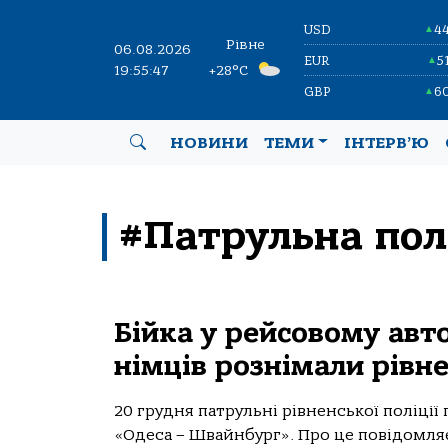
USD
4
▲
Рівне
06.08.2026
EUR
5
▲
19:55:47
+28°C
GBP
6
▲
НОВИНИ
ТЕМИ
ІНТЕРВ’Ю
#Патрульна полі
Бійка у рейсовому авт
німців рознімали рівне
20 грудня патрульні рівненської поліції
«Одеса – Швайнбург». Про це повідомляє