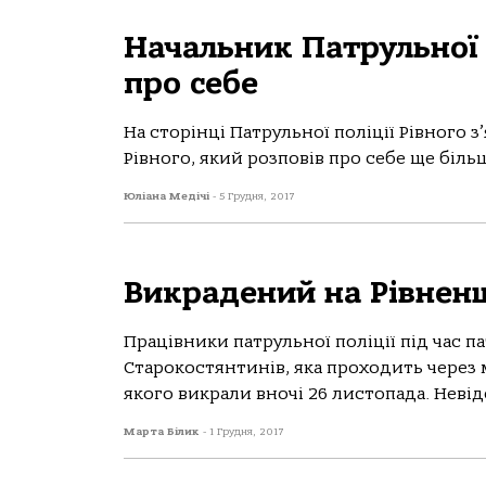
Начальник Патрульної п
про себе
На сторінці Патрульної поліції Рівного 
Рівного, який розповів про себе ще біль
Юліана Медічі
-
5 Грудня, 2017
Викрадений на Рівнен
Працівники патрульної поліції під час 
Старокостянтинів, яка проходить через 
якого викрали вночі 26 листопада. Невідо
Марта Білик
-
1 Грудня, 2017