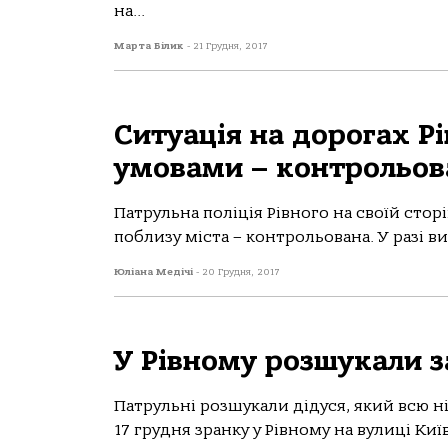
на...
Марта Білик
-
21 Грудня, 2017
Ситуація на дорогах Рі
умовами – контрольов
Патрульна поліція Рівного на своїй стор
поблизу міста – контрольована. У разі в
Юліана Медічі
-
20 Грудня, 2017
У Рівному розшукали з
Патрульні розшукали дідуся, який всю н
17 грудня зранку у Рівному на вулиці Киї