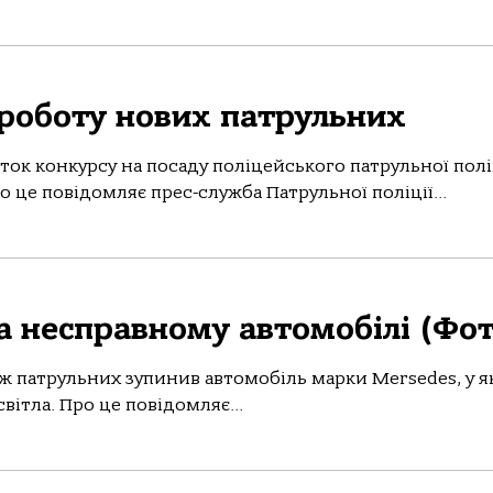
 роботу нових патрульних
ток конкурсу на посаду поліцейського патрульної поліц
о це повідомляє прес-служба Патрульної поліції...
на несправному автомобілі (Фо
паж патрульних зупинив автомобіль марки Mersedes, у я
вітла. Про це повідомляє...