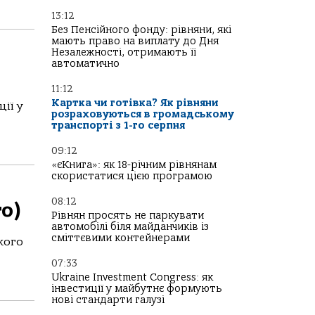
13:12
Без Пенсійного фонду: рівняни, які
мають право на виплату до Дня
Незалежності, отримають її
автоматично
11:12
Картка чи готівка? Як рівняни
ії у
розраховуються в громадському
транспорті з 1-го серпня
09:12
«єКнига»: як 18-річним рівнянам
скористатися цією програмою
08:12
то)
Рівнян просять не паркувати
автомобілі біля майданчиків із
сміттєвими контейнерами
кого
07:33
Ukraine Investment Congress: як
інвестиції у майбутнє формують
нові стандарти галузі