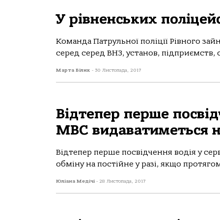
У рівненських поліцей
Команда Патрульної поліції Рівного зайня
серед серед ВНЗ, установ, підприємств, ор
Марта Білик
-
30 Листопада, 2017
Відтепер перше посвід
МВС видаватиметься н
Відтепер перше посвідчення водія у сер
обміну на постійне у разі, якщо протягом 
Юліана Медічі
-
28 Листопада, 2017