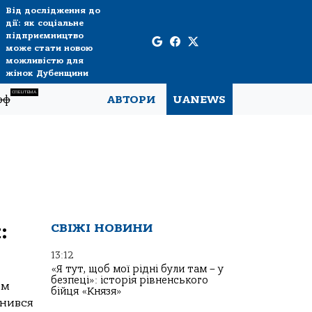
Від дослідження до
дії: як соціальне
підприємництво
може стати новою
можливістю для
жінок Дубенщини
СПЕЦТЕМА
рф
АВТОРИ
UANEWS
:
СВІЖІ НОВИНИ
13:12
«Я тут, щоб мої рідні були там – у
безпеці»: історія рівненського
ям
бійця «Князя»
инився