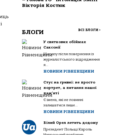
Вікторія Костюк
лиць
і
ВСІ БЛОГИ
>
БЛОГИ
У святкових обіймах
Саксонії
Щоразу після повернення із
журналістського відрядження
я...
НОВИНИ РІВНЕНЩИНИ
Стус на гривні: не просто
портрет, а питання нашої
пам’яті
Є імена, які не повинні
залишатися лише...
НОВИНИ РІВНЕНЩИНИ
Білий Орел летить додому
Президент Польщі Кароль
Навроцький позбавив