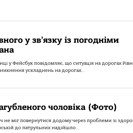
вного у зв’язку із погодніми
ана
інці у Фейсбук повідомляє, що ситуація на дорогах Рівн
иникнення ускладнень на дорогах...
агубленого чоловіка (Фото)
іч не міг повернутися додому через проблеми зі здоро
вській до патрульних надійшло...