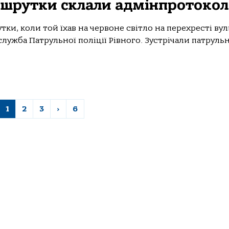
аршрутки склали адмінпротокол
утки, коли той їхав на червоне світло на перехресті ву
лужба Патрульної поліції Рівного. Зустрічали патрульн
1
2
3
›
6