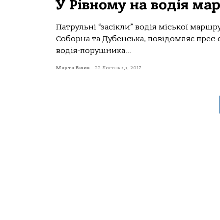
У Рівному на водія м
Патрульні “засікли” водія міської маршр
Соборна та Дубенська, повідомляє прес-с
водія-порушника...
Марта Білик
-
22 Листопада, 2017