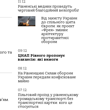
11:12
Рівненські медики проведуть
черговий благодійний велопробіг
Від захисту України
до спільного щита
Європи: як проєкт
«Фрея» змінює
архітектуру
протиракетної
оборони
09:12
ого та
ЦНАП Рівного пропонує
вакансію: які вимоги
08:12
На Рівненщині Силам оборони
України передали конфісковане
майно
07:12
Пільговий проїзд у рівненському
громадському транспорті без
в’ям.
транспортної картки: кого це
стосується