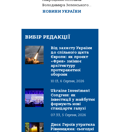
Володимира Зеленського...
НОВИНИ УКРАЇНИ
ВИБІР РЕДАКЦІЇ
Від захисту України
до спільного щита
Європи: як проєкт
«Фрея» змінює
архітектуру
протиракетної
оборони
10:13, 6 Серпня, 2026
Ukraine Investment
Congress: як
інвестиції у майбутнє
формують нові
стандарти галузі
07:33, 5 Серпня, 2026
Двох Героїв утратила
Рівненщина: сьогодні