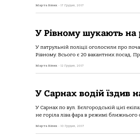
Марта Білик
-
17 Грудня, 2017
У Рівному шукають на
У патрульній поліції оголосили про поча
Рівному. Всього є 20 вакантних посад. Пр
Марта Білик
-
12 Грудня, 2017
У Сарнах водій їздив 
У Сарнах по вул. Бєлгородській цієї екі
не горіла ліва фара в режимі ближнього с
Марта Білик
-
10 Грудня, 2017