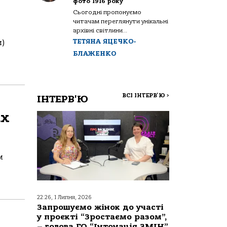
фото 1916 року
Сьогодні пропонуємо
читачам переглянути унікальні
архівні світлини...
ТЕТЯНА ЯЦЕЧКО-
и)
БЛАЖЕНКО
ВСІ ІНТЕРВ'Ю
>
ІНТЕРВ'Ю
ах
м
22:26, 1 Липня, 2026
Запрошуємо жінок до участі
у проєкті “Зростаємо разом”,
– голова ГО “Інтонація ЗМІН”