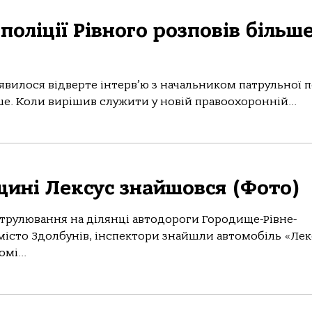
оліції Рівного розповів більш
з’явилося відверте інтерв’ю з начальником патрульної п
ше. Коли вирішив служити у новій правоохоронній...
щині Лексус знайшовся (Фото)
патрулювання на ділянці автодороги Городище-Рівне-
місто Здолбунів, інспектори знайшли автомобіль «Лек
мі...