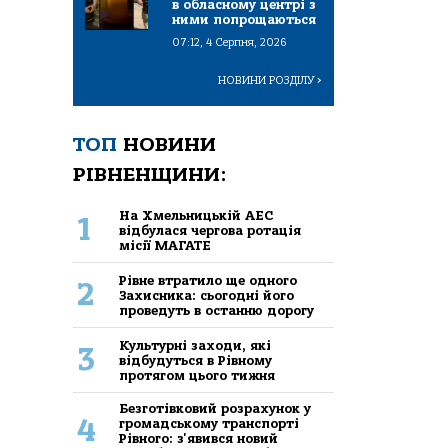
в обласному центрі з
ними попрощаються
07:12, 4 Серпня, 2026
НОВИНИ РОЗДІЛУ
>
ТОП
НОВИНИ
РІВНЕНЩИНИ:
На Хмельницькій АЕС
1
відбулася чергова ротація
місії МАГАТЕ
Рівне втратило ще одного
2
Захисника: сьогодні його
проведуть в останню дорогу
Культурні заходи, які
3
відбудуться в Рівному
протягом цього тижня
Безготівковий розрахунок у
4
громадському транспорті
Рівного: з'явився новий