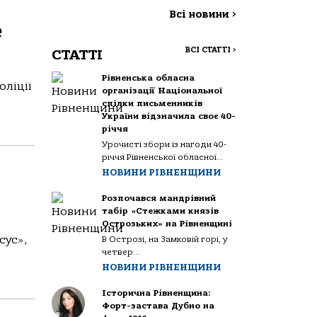
Всі новини
>
е
ВСІ СТАТТІ
>
СТАТТІ
Рівненська обласна
оліції
організації Національної
спілки письменників
України відзначила своє 40-
річчя
Урочисті збори із нагоди 40-
річчя Рівненської обласної...
НОВИНИ РІВНЕНЩИНИ
Розпочався мандрівний
табір «Стежками князів
Острозьких» на Рівненщині
сус»,
В Острозі, на Замковій горі, у
четвер...
НОВИНИ РІВНЕНЩИНИ
Історична Рівненщина:
Форт-застава Дубно на