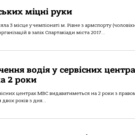
ських міцні руки
ла 3 місце у чемпіонаті м. Рівне з армспорту (чоловік
ганізацій в залік Спартакіади міста 2017...
чення водія у сервісних центр
а 2 роки
вісних центрах МВС видаватиметься на 2 роки з право
двох років з дня...