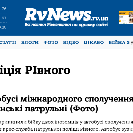
4.76
1.67
0.28
СТАТТІ
БЛОГИ
ФОТО
ВІДЕО
ЦІКАВО
ВІЙНА З
ція РІвного
обусі міжнародного сполучення
нські патрульні (Фото)
 припинили бійку двох іноземців у автобусі сполученн
 прес-служба Патрульної поліції Рівного. Автобус зуп