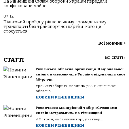
На Рівненщині Силам оборони України передали
конфісковане майно
07:12
Пільговий проїзд у рівненському громадському
транспорті без транспортної картки: кого це
стосується
Всі новини
>
ВСІ СТАТТІ
>
СТАТТІ
Рівненська обласна організації Національної
спілки письменників України відзначила своє
40-річчя
Урочисті збори із нагоди 40-річчя Рівненської
обласної...
НОВИНИ РІВНЕНЩИНИ
Розпочався мандрівний табір «Стежками
князів Острозьких» на Рівненщині
В Острозі, на Замковій горі, у четвер...
НОВИНИ РІВНЕНЩИНИ