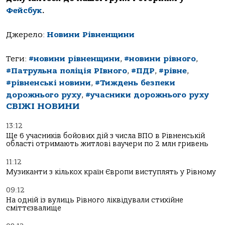
Фейсбук
.
Джерело:
Новини Рівненщини
Теги:
#новини рівненщини
,
#новини рівного
,
#Патрульна поліція РІвного
,
#ПДР
,
#рівне
,
#рівненські новини
,
#Тиждень безпеки
дорожнього руху
,
#учасники дорожнього руху
СВІЖІ НОВИНИ
13:12
Ще 6 учасників бойових дій з числа ВПО в Рівненській
області отримають житлові ваучери по 2 млн гривень
11:12
Музиканти з кількох країн Європи виступлять у Рівному
09:12
На одній із вулиць Рівного ліквідували стихійне
сміттєзвалище