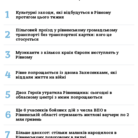
1
Культурні заходи, які відбудуться в Рівному
протягом цього тижня
Пільговий проїзд у рівненському громадському
2
транспорті без транспортної картки: кого це
стосується
3
Музиканти з кількох країн Європи виступлять у
Рівному
4
Рівне попрощається із двома Захисниками, які
віддали життя на війні
5
Двох Героїв утратила Рівненщина: сьогодні в
обласному центрі з ними попрощаються
Ще 6 учасників бойових дій з числа ВПО в
6
Рівненській області отримають житлові ваучери по 2
млн гривень
7
Більше двохсот: стільки малюків народилося в
Рівненському пологовому в липні