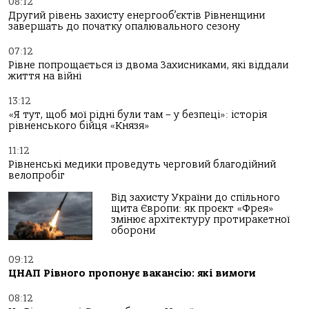
08:12
Другий рівень захисту енергооб’єктів Рівненщини
завершать до початку опалювального сезону
07:12
Рівне попрощається із двома Захисниками, які віддали
життя на війні
13:12
«Я тут, щоб мої рідні були там – у безпеці»: історія
рівненського бійця «Князя»
11:12
Рівненські медики проведуть черговий благодійний
велопробіг
Від захисту України до спільного
щита Європи: як проєкт «Фрея»
змінює архітектуру протиракетної
оборони
09:12
ЦНАП Рівного пропонує вакансію: які вимоги
08:12