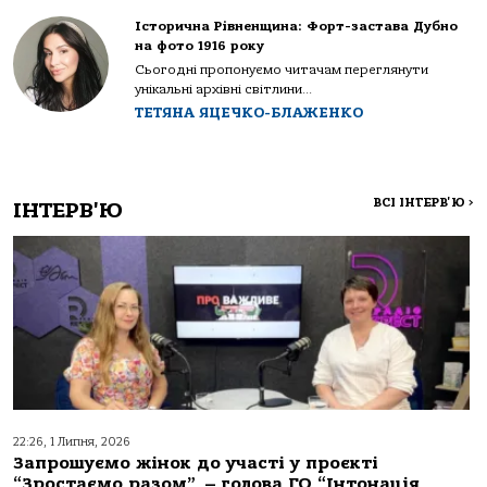
Історична Рівненщина: Форт-застава Дубно
на фото 1916 року
Сьогодні пропонуємо читачам переглянути
унікальні архівні світлини...
ТЕТЯНА ЯЦЕЧКО-БЛАЖЕНКО
ВСІ ІНТЕРВ'Ю
>
ІНТЕРВ'Ю
22:26, 1 Липня, 2026
Запрошуємо жінок до участі у проєкті
“Зростаємо разом”, – голова ГО “Інтонація