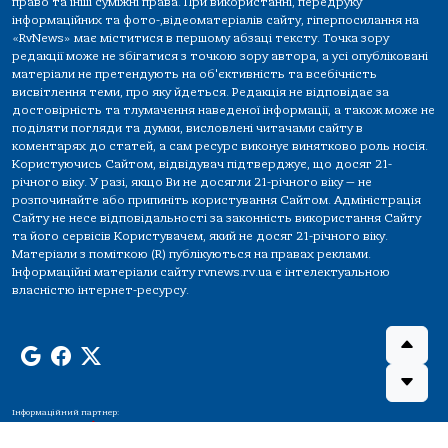
право та інші суміжні права. При використанні, передруку
інформаційних та фото-,відеоматеріалів сайту, гіперпосилання на
«RvNews» має міститися в першому абзаці тексту. Точка зору
редакції може не збігатися з точкою зору автора, а усі опубліковані
матеріали не претендують на об'єктивність та всебічність
висвітлення теми, про яку йдеться. Редакція не відповідає за
достовірність та тлумачення наведеної інформації, а також може не
поділяти погляди та думки, висловлені читачами сайту в
коментарях до статей, а сам ресурс виконує винятково роль носія.
Користуючись Сайтом, відвідувач підтверджує, що досяг 21-
річного віку. У разі, якщо Ви не досягли 21-річного віку — не
розпочинайте або припиніть користування Сайтом. Адміністрація
Сайту не несе відповідальності за законність використання Сайту
та його сервісів Користувачем, який не досяг 21-річного віку.
Матеріали з поміткою (R) публікуються на правах реклами.
Інформаційні матеріали сайту rvnews.rv.ua є інтелектуальною
власністю інтернет-ресурсу.
Інформаційний партнер: