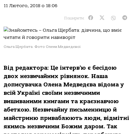
11 Лютого, 2018 о 18:06
Поширити:
Ольга Щербата. Фото Олени Медведєвої
Від редактора: Це інтерв’ю є бесідою
двох незвичайних рівнянок. Наша
дописувачка Олена Медведєва відома у
всій Україні своїми незвичними
вишиваними книгами та краєзнавчою
абеткою. Незвичайну письменницю й
майстриню приваблюють люди, відмітні
якимсь незвичним Божим даром. Так