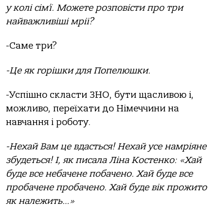
у колі сім
’
ї. Можете розповісти про три
найважливіші мрії?
-Саме три?
-Це як горішки для Попелюшки.
-Успішно скласти ЗНО, бути щасливою і,
можливо, переїхати до Німеччини на
навчання і роботу.
-Нехай Вам це вдасться! Нехай усе намріяне
збудеться! І, як писала Ліна Костенко: «
Хай
буде все небачене побачено. Хай буде все
пробачене пробачено. Хай буде вік прожито
як належить…»