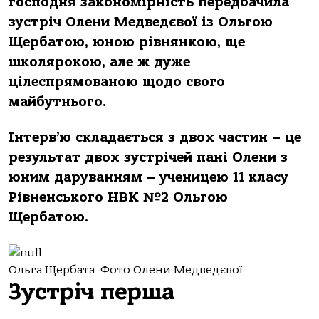
господня закономірність передбачила
зустріч Олени Медведєвої із Ольгою
Щербатою, юною рівнянкою, ще
школярокою, але ж дуже
цілеспрямованою щодо свого
майбутнього.
Інтерв’ю складається з двох частин – це
результат двох зустрічей пані Олени з
юним даруванням – ученицею 11 класу
Рівненського НВК №2 Ольгою
Щербатою.
Ольга Щербата. Фото Олени Медведєвої
Зустріч перша