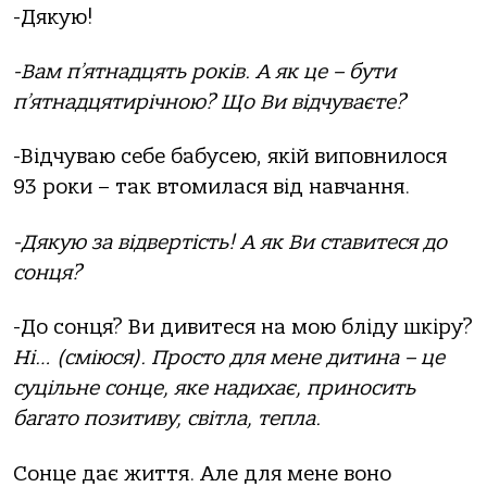
-Дякую!
-Вам п’ятнадцять років. А як це – бути
п’ятнадцятирічною? Що Ви відчуваєте?
-Відчуваю себе бабусею, якій виповнилося
93 роки – так втомилася від навчання.
-Дякую за відвертість! А як Ви ставитеся до
сонця?
-До сонця? Ви дивитеся на мою бліду шкіру?
Ні… (сміюся). Просто для мене дитина – це
суцільне сонце, яке надихає, приносить
багато позитиву, світла, тепла.
Сонце дає життя. Але для мене воно