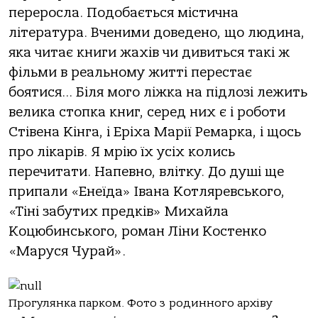
переросла. Подобається містична
література. Вченими доведено, що людина,
яка читає книги жахів чи дивиться такі ж
фільми в реальному житті перестає
боятися… Біля мого ліжка на підлозі лежить
велика стопка книг, серед них є і роботи
Стівена Кінга, і Еріха Марії Ремарка, і щось
про лікарів. Я мрію їх усіх колись
перечитати. Напевно, влітку. До душі ще
припали «Енеїда» Івана Котляревського,
«Тіні забутих предків» Михайла
Коцюбинського, роман Ліни Костенко
«Маруся Чурай».
Прогулянка парком. Фото з родинного архіву