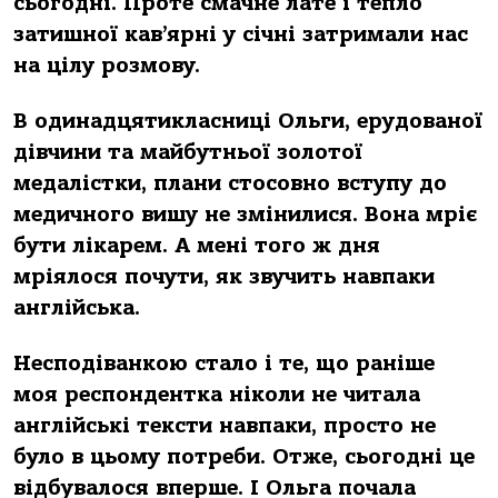
сьогодні. Проте смачне лате і тепло
затишної кав’ярні у січні затримали нас
на цілу розмову.
В одинадцятикласниці Ольги, ерудованої
дівчини та майбутньої золотої
медалістки, плани стосовно вступу до
медичного вишу не змінилися. Вона мріє
бути лікарем. А мені того ж дня
мріялося почути, як звучить навпаки
англійська.
Несподіванкою стало і те, що раніше
моя респондентка ніколи не читала
англійські тексти навпаки, просто не
було в цьому потреби. Отже, сьогодні це
відбувалося вперше. І Ольга почала