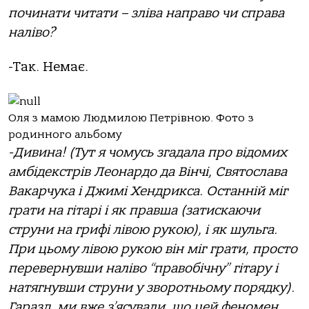
починати читати – зліва направо чи справа
наліво?
-Так. Немає.
Оля з мамою Людмилою Петрівною. Фото з
родинного альбому
-Дивина!
(Тут я чомусь згадала про відомих
амбідекстрів Леонардо да Вінчі, Святослава
Вакарчука і Джимі Хендрикса. Останній міг
грати на гітарі і як правша (затискаючи
струни на грифі лівою рукою), і як
шульга
.
При цьому лівою рукою він міг грати, просто
перевернувши наліво “правобічну” гітару і
натягнувши струни у зворотньому порядку).
Гаразд, ми вже з
’
ясували, що цей феномен