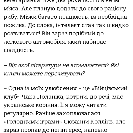
вегетаріанка. Вже два роки поспіль не їм
м’яса. Але планую додати до свого раціону
рибу. Мізки багато працюють, їм необхідна
пожива. До слова, інтелект став так швидко
розвиватися! Він зараз подібний до
легкового автомобіля, який набирає
швидкість.
– Від якої літератури не втомлюєтеся? Які
книги можете перечитувати?
– Одна із моїх улюблених – це «Бійцівський
клуб» Чака Поланіка, котрий, до речі, має
українське коріння. Її я можу читати
регулярно. Раніше захоплювалася
«Голодними іграми» Сюзанни Коллінз, але
зараз пропав до неї інтерес, напевно