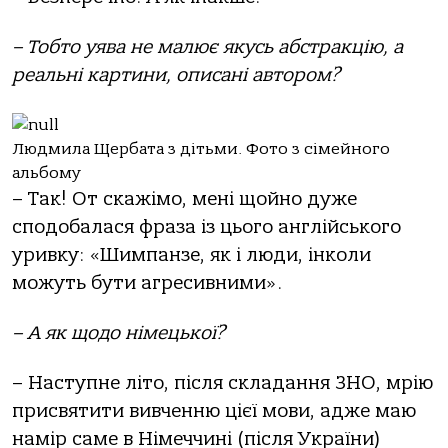
– Тобто уява не малює якусь абстракцію, а
реальні картини, описані автором?
Людмила Щербата з дітьми. Фото з сімейного
альбому
– Так! От скажімо, мені щойно дуже
сподобалася фраза із цього англійського
уривку: «Шимпанзе, як і люди, інколи
можуть бути агресивними».
– А як щодо німецької?
– Наступне літо, після складання ЗНО, мрію
присвятити вивченню цієї мови, адже маю
намір саме в Німеччині (після України)