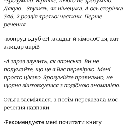
-Зрозуміло. Вірніше, нічого не зрозуміло.
Дякую… Звучить, як німецька. А ось сторінка
346, 2 розділ третьої частини. Перше
речення.
-юонруд ьдуб еН .аладаг й яімолоС кя, кат
алидар акріВ
-А зараз звучить, як японська. Ви не
подумайте, що це я Вас перевіряю. Мені
просто цікаво. Зрозумійте правильно, не
щодня зіштовхуєшся з подібною аномалією.
Ольга засміялася, а потім переказала моє
речення навпаки.
-Рекомендуєте мені почитати книгу