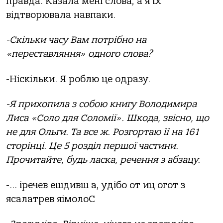
правда. Казала мені слова, а я їх
відтворювала навпаки.
-Скільки часу Вам потрібно на
«переставляння» одного слова?
-Ніскільки. Я роблю це одразу.
-Я прихопила з собою книгу Володимира
Лиса «Соло для Соломії». Шкода, звісно, що
не для Ольги. Та все ж. Розгортаю її на 161
сторінці. Це 5 розділ першої частини.
Прочитайте, будь ласка, речення з абзацу.
-… іречев ешдивш а, удібо от иц огот з
ясалатрев яімолоС