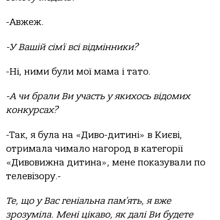
-Авжеж.
-У Вашій сім
’
ї всі відмінники?
-Ні, ними були мої мама і тато.
-А чи брали Ви участь у якихось відомих
конкурсах?
-Так, я була на «Диво-дитині» в Києві,
отримала чимало нагород в категорії
«Дивовижна дитина», мене показували по
телевізору.-
Те, що у Вас геніальна пам’ять, я вже
зрозуміла. Мені цікаво, як далі Ви будете