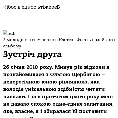
-!ібос в ецнос ьтіжереБ
З молодшою сестричкою Настею. Фото з сімейного
альбому
Зустріч друга
26 січня 2018 року. Минув рік відколи я
познайомилася з Ольгою Щербатою –
непересічною юною рівнянкою, яка
володіє унікальною здібністю читати
навпаки. І ось протягом цього року мені
не давало спокою одне-єдине запитання,
яке, власне, я і збиралася їй поставити