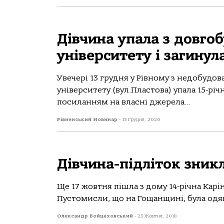
Дівчина упала з довго
університету і загинул
Увечері 13 грудня у Рівному з недобудо
університету (вул.Пластова) упала 15-річ
посиланням на власні джерела...
Рівненський Новинар
-
13 Грудня, 2020
Дівчина-підліток зник
Ще 17 жовтня пішла з дому 14-річна Карі
Пустомисли, що на Гощанщині, була одяг
Олександр Войцеховський
-
23 Жовтня, 2018