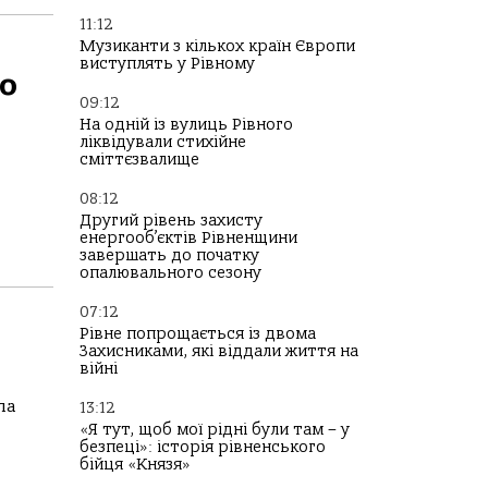
11:12
Музиканти з кількох країн Європи
виступлять у Рівному
го
09:12
На одній із вулиць Рівного
ліквідували стихійне
сміттєзвалище
08:12
Другий рівень захисту
енергооб’єктів Рівненщини
завершать до початку
опалювального сезону
07:12
Рівне попрощається із двома
Захисниками, які віддали життя на
війні
ла
13:12
«Я тут, щоб мої рідні були там – у
безпеці»: історія рівненського
бійця «Князя»