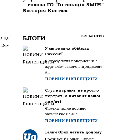
– голова ГО “Інтонація ЗМІН”
Вікторія Костюк
ВСІ БЛОГИ
>
БЛОГИ
о це
 24-
У святкових обіймах
Саксонії
Щоразу після повернення із
журналістського відрядження
я...
НОВИНИ РІВНЕНЩИНИ
Стус на гривні: не просто
портрет, а питання нашої
пам’яті
Є імена, які не повинні
залишатися лише...
НОВИНИ РІВНЕНЩИНИ
Білий Орел летить додому
Президент Польщі Кароль