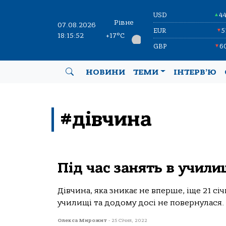
USD
4
▲
Рівне
07.08.2026
EUR
5
▼
18:15:52
+17°C
GBP
6
▼
НОВИНИ
ТЕМИ
ІНТЕРВ’Ю
#дівчина
Під час занять в учил
Дівчина, яка зникає не вперше, іще 21 
училищі та додому досі не повернулася. П
Олекса Мирожит
-
25 Січня, 2022