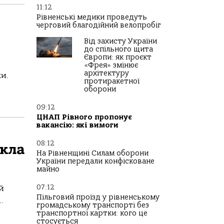
11:12
Рівненські медики проведуть
черговий благодійний велопробіг
Від захисту України
до спільного щита
Європи: як проєкт
«Фрея» змінює
архітектуру
и.
протиракетної
оборони
09:12
ЦНАП Рівного пропонує
вакансію: які вимоги
08:12
икла
На Рівненщині Силам оборони
України передали конфісковане
майно
07:12
й
Пільговий проїзд у рівненському
.
громадському транспорті без
транспортної картки: кого це
стосується