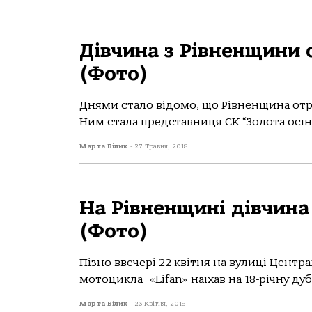
Дівчина з Рівненщини
(Фото)
Днями стало відомо, що Рівненщина отр
Ним стала представниця СК “Золота осін
Марта Білик
-
27 Травня, 2018
На Рівненщині дівчина
(Фото)
Пізно ввечері 22 квітня на вулиці Цент
мотоцикла «Lifan» наїхав на 18-річну ду
Марта Білик
-
23 Квітня, 2018