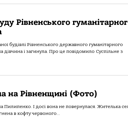
буду Рівненського гуманітарно
а
ваної будівлі Рівненського державного гуманітарного
на дівчина і загинула. Про це повідомило Суспільне з
ла на Рівненщині (Фото)
на Пилипенко. І досі вона не повернулася. Жителька се
нена в кофту червоного...