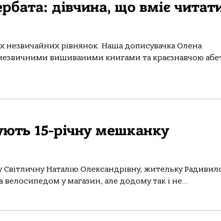
рбата: дівчина, що вміє читат
вох незвичайних рівнянок. Наша дописувачка Олена
и незвичними вишиваними книгами та краєзнавчою абе
ують 15-річну мешканку
ну Світличну Наталію Олександрівну, жительку Радивил
а велосипедом у магазин, але додому так і не...