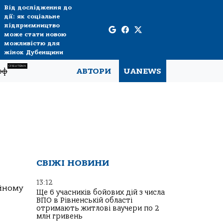
Від дослідження до
дії: як соціальне
підприємництво
може стати новою
можливістю для
жінок Дубенщини
СПЕЦТЕМА
рф
АВТОРИ
UANEWS
СВІЖІ НОВИНИ
13:12
ійному
Ще 6 учасників бойових дій з числа
ВПО в Рівненській області
отримають житлові ваучери по 2
млн гривень