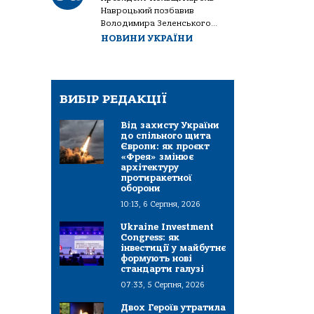
Навроцький позбавив
Володимира Зеленського...
НОВИНИ УКРАЇНИ
ВИБІР РЕДАКЦІЇ
Від захисту України
до спільного щита
Європи: як проєкт
«Фрея» змінює
архітектуру
протиракетної
оборони
10:13, 6 Серпня, 2026
Ukraine Investment
Congress: як
інвестиції у майбутнє
формують нові
стандарти галузі
07:33, 5 Серпня, 2026
Двох Героїв утратила