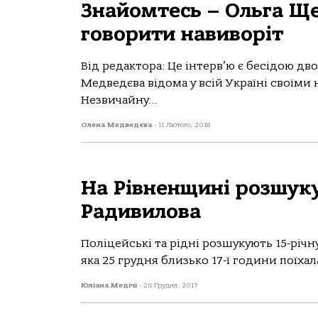
Знайомтесь – Ольга Ще
говорити навиворіт
Від редактора: Це інтерв’ю є бесідою д
Медведєва відома у всій Україні своїм
Незвичайну...
Олена Медведєва
-
11 Лютого, 2018
На Рівненщині розшук
Радивилова
Поліцейські та рідні розшукують 15-річ
яка 25 грудня близько 17-ї години поїхал
Юліана Медічі
-
26 Грудня, 2017