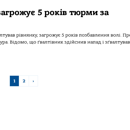
загрожує 5 років тюрми за
тував рівнянку, загрожує 5 років позбавлення волі. Пр
ра. Відомо, що ґвалтівник здійснив напад і зґвалтував
1
2
›