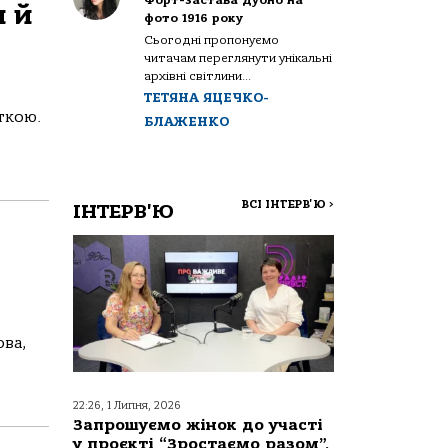
Форт-застава Дубно на
и й
фото 1916 року
Сьогодні пропонуємо
читачам переглянути унікальні
архівні світлини...
ТЕТЯНА ЯЦЕЧКО-
ткою.
БЛАЖЕНКО
ВСІ ІНТЕРВ'Ю
>
ІНТЕРВ'Ю
ова,
22:26, 1 Липня, 2026
Запрошуємо жінок до участі
у проєкті “Зростаємо разом”,