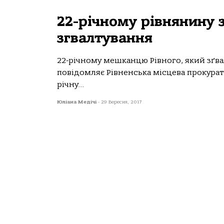
22-річному рівнянину 
згвалтування
22-річному мешканцю Рівного, який зґвал
повідомляє Рівненська місцева прокурату
річну...
Юліана Медічі
-
29 Вересня, 2017