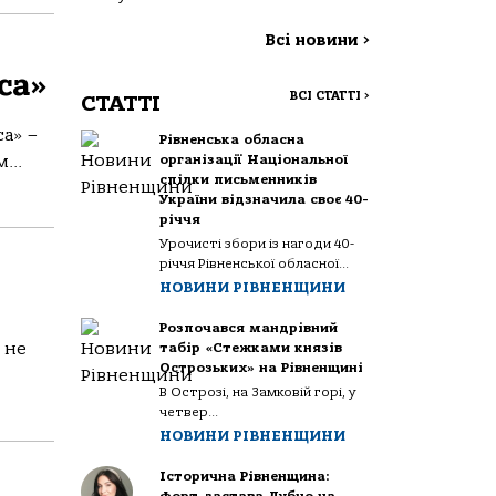
Всі новини
>
са»
ВСІ СТАТТІ
>
СТАТТІ
а» –
Рівненська обласна
...
організації Національної
спілки письменників
України відзначила своє 40-
річчя
Урочисті збори із нагоди 40-
річчя Рівненської обласної...
НОВИНИ РІВНЕНЩИНИ
Розпочався мандрівний
 не
табір «Стежками князів
Острозьких» на Рівненщині
В Острозі, на Замковій горі, у
четвер...
НОВИНИ РІВНЕНЩИНИ
Історична Рівненщина: