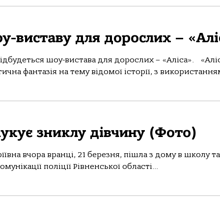
у-виставу для дорослих – «Алі
відбудеться шоу-вистава для дорослих – «Аліса». «Аліс
ична фантазія на тему відомої історії, з використанням
шукує зниклу дівчину (Фото)
вна вчора вранці, 21 березня, пішла з дому в школу та
мунікації поліції Рівненської області...