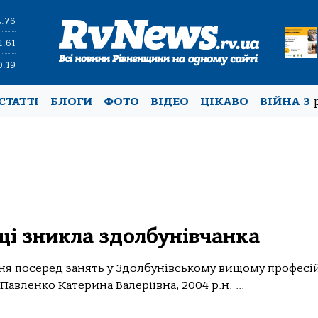
4.76
1.61
0.19
СТАТТІ
БЛОГИ
ФОТО
ВІДЕО
ЦІКАВО
ВІЙНА З
ищі зникла здолбунівчанка
січня посеред занять у Здолбунівському вищому профес
авленко Катерина Валеріївна, 2004 р.н. ...