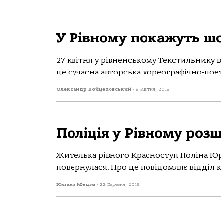
У Рівному покажуть шо
27 квітня у рівненському Текстильнику 
це сучасна авторська хореографічно-поет
Олександр Войцеховський
-
9 Квітня, 2018
Поліція у Рівному роз
Жителька рівного Красноступ Поліна Юрії
повернулася. Про це повідомляє відділ ко
Юліана Медічі
-
22 Березня, 2018