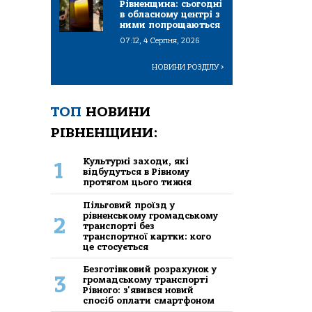
Рівненщина: сьогодні
в обласному центрі з
ними попрощаються
07:12, 4 Серпня, 2026
НОВИНИ РОЗДІЛУ
>
ТОП
НОВИНИ
РІВНЕНЩИНИ:
Культурні заходи, які
1
відбудуться в Рівному
протягом цього тижня
Пільговий проїзд у
рівненському громадському
2
транспорті без
транспортної картки: кого
це стосується
Безготівковий розрахунок у
3
громадському транспорті
Рівного: з'явився новий
спосіб оплати смартфоном