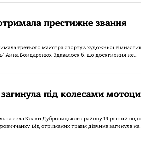
 отримала престижне звання
имала третього майстра спорту з художньої гімнастик
ь” Анна Бондаренко. Здавалося б, що досягнення не...
 загинула під колесами мотоц
ральна села Колки Дубровицького району 19-річний воді
бровиччанку. Від отриманих травм дівчина загинула на..