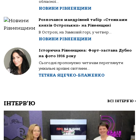
обласної...
НОВИНИ РІВНЕНЩИНИ
Розпочався мандрівний табір «Стежками
князів Острозьких» на Рівненщині
В Острозі, на Замковій горі, у четвер...
НОВИНИ РІВНЕНЩИНИ
Історична Рівненщина: Форт-застава Дубно
на фото 1916 року
Сьогодні пропонуємо читачам переглянути
унікальні архівні світлини...
ТЕТЯНА ЯЦЕЧКО-БЛАЖЕНКО
ВСІ ІНТЕРВ'Ю
>
ІНТЕРВ'Ю