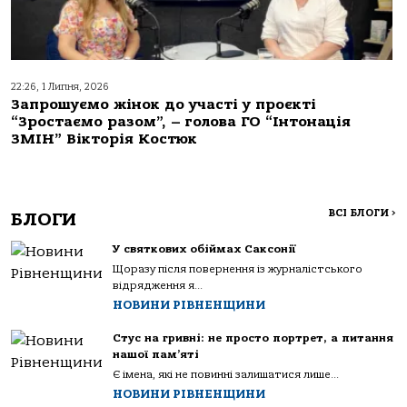
22:26, 1 Липня, 2026
Запрошуємо жінок до участі у проєкті
“Зростаємо разом”, – голова ГО “Інтонація
ЗМІН” Вікторія Костюк
ВСІ БЛОГИ
>
БЛОГИ
У святкових обіймах Саксонії
Щоразу після повернення із журналістського
відрядження я...
НОВИНИ РІВНЕНЩИНИ
Стус на гривні: не просто портрет, а питання
нашої пам’яті
Є імена, які не повинні залишатися лише...
НОВИНИ РІВНЕНЩИНИ