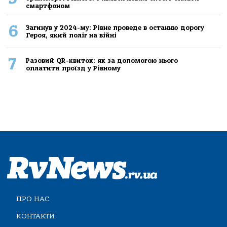
смартфоном
6
Загинув у 2024-му: Рівне проведе в останню дорогу
Героя, який поліг на війні
7
Разовий QR-квиток: як за допомогою нього
оплатити проїзд у Рівному
ПРО НАС
КОНТАКТИ