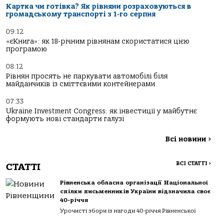
Картка чи готівка? Як рівняни розраховуються в
громадському транспорті з 1-го серпня
09:12
«єКнига»: як 18-річним рівнянам скористатися цією
програмою
08:12
Рівнян просять не паркувати автомобілі біля
майданчиків із сміттєвими контейнерами
07:33
Ukraine Investment Congress: як інвестиції у майбутнє
формують нові стандарти галузі
Всі новини
>
ВСІ СТАТТІ
>
СТАТТІ
Рівненська обласна організації Національної
спілки письменників України відзначила своє
40-річчя
Урочисті збори із нагоди 40-річчя Рівненської