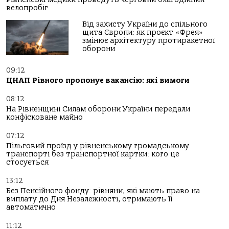
велопробіг
Від захисту України до спільного
щита Європи: як проєкт «Фрея»
змінює архітектуру протиракетної
оборони
09:12
ЦНАП Рівного пропонує вакансію: які вимоги
08:12
На Рівненщині Силам оборони України передали
конфісковане майно
07:12
Пільговий проїзд у рівненському громадському
транспорті без транспортної картки: кого це
стосується
13:12
Без Пенсійного фонду: рівняни, які мають право на
виплату до Дня Незалежності, отримають її
автоматично
11:12