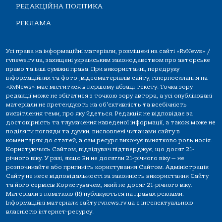
РЕДАКЦІЙНА ПОЛІТИКА
РЕКЛАМА
Усі права на інформаційні матеріали, розміщені на сайті «RvNews» /
rvnews.rv.ua, захищені українським законодавством про авторське
право та інші суміжні права. При використанні, передруку
інформаційних та фото-,відеоматеріалів сайту, гіперпосилання на
«RvNews» має міститися в першому абзаці тексту. Точка зору
редакції може не збігатися з точкою зору автора, а усі опубліковані
матеріали не претендують на об'єктивність та всебічність
висвітлення теми, про яку йдеться. Редакція не відповідає за
достовірність та тлумачення наведеної інформації, а також може не
поділяти погляди та думки, висловлені читачами сайту в
коментарях до статей, а сам ресурс виконує винятково роль носія.
Користуючись Сайтом, відвідувач підтверджує, що досяг 21-
річного віку. У разі, якщо Ви не досягли 21-річного віку — не
розпочинайте або припиніть користування Сайтом. Адміністрація
Сайту не несе відповідальності за законність використання Сайту
та його сервісів Користувачем, який не досяг 21-річного віку.
Матеріали з поміткою (R) публікуються на правах реклами.
Інформаційні матеріали сайту rvnews.rv.ua є інтелектуальною
власністю інтернет-ресурсу.