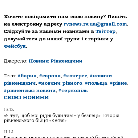
Хочете повідомити нам свою новину? Пишіть
на електронну адресу
rvnews.rv.ua@gmail.com
.
Слідкуйте за нашими новинами в
Твіттер
,
долучайтеся до нашої групи і сторінки у
Фейсбук
.
Джерело:
Новини Рівненщини
Теги:
#барна
,
#європа
,
#конгрес
,
#новини
рівненщини
,
#новини рівного
,
#польща
,
#рівне
,
#рівненські новини
,
#тернопіль
СВІЖІ НОВИНИ
13:12
«Я тут, щоб мої рідні були там – у безпеці»: історія
рівненського бійця «Князя»
11:12
Рівненські медики проведуть черговий благодійний