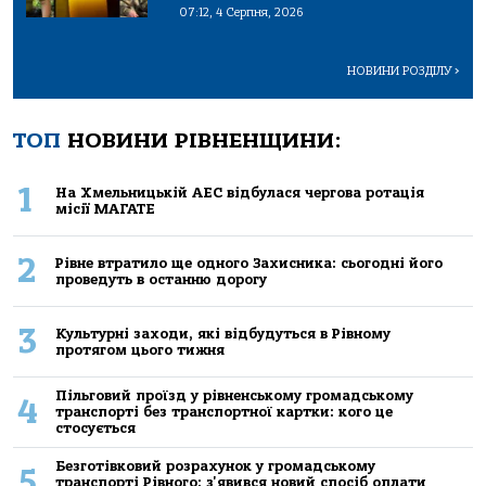
07:12, 4 Серпня, 2026
НОВИНИ РОЗДІЛУ
>
ТОП
НОВИНИ РІВНЕНЩИНИ:
1
На Хмельницькій АЕС відбулася чергова ротація
місії МАГАТЕ
2
Рівне втратило ще одного Захисника: сьогодні його
проведуть в останню дорогу
3
Культурні заходи, які відбудуться в Рівному
протягом цього тижня
Пільговий проїзд у рівненському громадському
4
транспорті без транспортної картки: кого це
стосується
Безготівковий розрахунок у громадському
5
транспорті Рівного: з'явився новий спосіб оплати