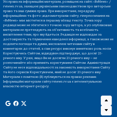
Усі права на інформаційні матеріали, розміщені на сайті «RvNews» /
rvnews.rv.ua, захищені українським законодавством про авторське
право та інші суміжні права. При використанні, передруку
інформаційних та фото-,відеоматеріалів сайту, гіперпосилання на
«RvNews» має міститися в першому абзаці тексту. Точка зору
редакції може не збігатися з точкою зору автора, а усі опубліковані
матеріали не претендують на об'єктивність та всебічність
висвітлення теми, про яку йдеться. Редакція не відповідає за
достовірність та тлумачення наведеної інформації, а також може не
поділяти погляди та думки, висловлені читачами сайту в
коментарях до статей, а сам ресурс виконує винятково роль носія.
Користуючись Сайтом, відвідувач підтверджує, що досяг 21-
річного віку. У разі, якщо Ви не досягли 21-річного віку — не
розпочинайте або припиніть користування Сайтом. Адміністрація
Сайту не несе відповідальності за законність використання Сайту
та його сервісів Користувачем, який не досяг 21-річного віку.
Матеріали з поміткою (R) публікуються на правах реклами.
Інформаційні матеріали сайту rvnews.rv.ua є інтелектуальною
власністю інтернет-ресурсу.