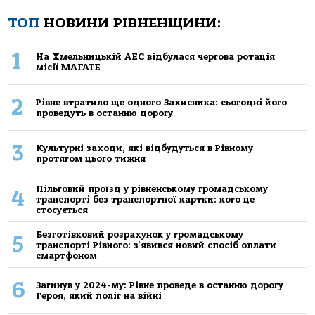
ТОП
НОВИНИ РІВНЕНЩИНИ:
1
На Хмельницькій АЕС відбулася чергова ротація
місії МАГАТЕ
2
Рівне втратило ще одного Захисника: сьогодні його
проведуть в останню дорогу
3
Культурні заходи, які відбудуться в Рівному
протягом цього тижня
Пільговий проїзд у рівненському громадському
4
транспорті без транспортної картки: кого це
стосується
Безготівковий розрахунок у громадському
5
транспорті Рівного: з'явився новий спосіб оплати
смартфоном
6
Загинув у 2024-му: Рівне проведе в останню дорогу
Героя, який поліг на війні