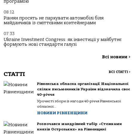
програмою
08:12
Рівнян просять не паркувати автомобілі біля
майданчиків із сміттєвими контейнерами
07:33
Ukraine Investment Congress: як інвестиції у майбутнє
формують нові стандарти галузі
Всі новини
>
ВСІ СТАТТІ
>
СТАТТІ
Рівненська обласна організації Національної
спілки письменників України відзначила своє
40-річчя
Урочисті збори із нагоди 40-річчя Рівненської
обласної...
НОВИНИ РІВНЕНЩИНИ
Розпочався мандрівний табір «Стежками
князів Острозьких» на Рівненщині