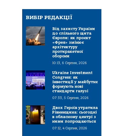
ВИБІР РЕДАКЦІЇ
Від захисту України
до спільного щита
Європи: як проєкт
«Фрея» змінює
архітектуру
протиракетної
оборони
10:13, 6 Серпня, 2026
Ukraine Investment
Congress: як
інвестиції у майбутнє
формують нові
стандарти галузі
07:33, 5 Серпня, 2026
Двох Героїв утратила
Рівненщина: сьогодні
в обласному центрі з
ними попрощаються
07:12, 4 Серпня, 2026