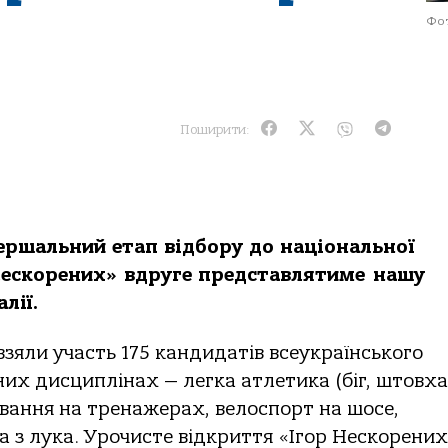
Фот
Поширити:
вершальний етап відбору до національної
 Нескорених» вдруге представлятиме нашу
лії.
зяли участь 175 кандидатів всеукраїнського
вних дисциплінах — легка атлетика (біг, штовх
ування на тренажерах, велоспорт на шосе,
а з лука. Урочисте відкриття «Ігор Нескорени