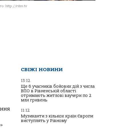
о: http://ritm.tv
СВІЖІ НОВИНИ
13:12
Ще 6 учасників бойових дій з числа
ВПО в Рівненській області
отримають житлові ваучери по 2
млн гривень
ання
11:12
Музиканти з кількох країн Європи
виступлять у Рівному
х»