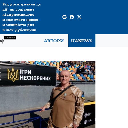
Від дослідження до
дії: як соціальне
підприємництво
може стати новою
можливістю для
жінок Дубенщини
СПЕЦТЕМА
рф
АВТОРИ
UANEWS