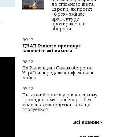
до спільного щита
Європи: як проєкт
«Фрея» змінює
архітектуру
й
протиракетної
оборони
09:12
ЦНАП Рівного пропонує
вакансію: які вимоги
08:12
На Рівненщині Силам оборони
України передали конфісковане
майно
07:12
Пільговий проїзд у рівненському
громадському транспорті без
транспортної картки: кого це
стосується
Всі новини
>