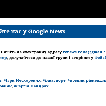
йте нас у Google News
 Пишіть на електронну адресу
rvnews.rv.ua@gmail.
ттер
, долучайтеся до нашої групи і сторінки у
Фейс
ь
,
#Ігри Нескорених
,
#інваспорт
,
#новини рівненщи
новини
,
#Сергій Пандрак