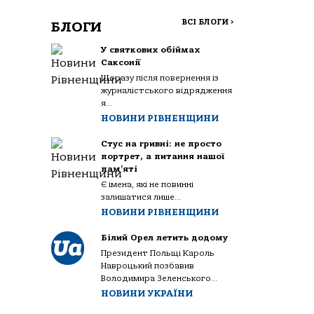
ВСІ БЛОГИ
>
БЛОГИ
У святкових обіймах
Саксонії
Щоразу після повернення із
журналістського відрядження
я...
НОВИНИ РІВНЕНЩИНИ
Стус на гривні: не просто
портрет, а питання нашої
пам’яті
Є імена, які не повинні
залишатися лише...
НОВИНИ РІВНЕНЩИНИ
Білий Орел летить додому
Президент Польщі Кароль
Навроцький позбавив
Володимира Зеленського...
НОВИНИ УКРАЇНИ