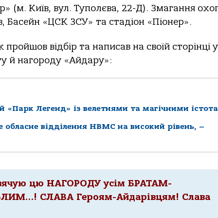
ер» (м. Київ, вул. Туполєва, 22-Д). Змагання ох
ів, Басейн «ЦСК ЗСУ» та стадіон «Піонер».
 пройшов відбір та написав на своїй сторінці у
гу й нагороду «Айдару»:
й «Парк Легенд» із велетнями та магічними істот
ке обласне відділення НВМС на високий рівень, –
свячую цю НАГОРОДУ усім БРАТАМ-
ЛИМ…! СЛАВА Героям-Айдарівцям! Слава