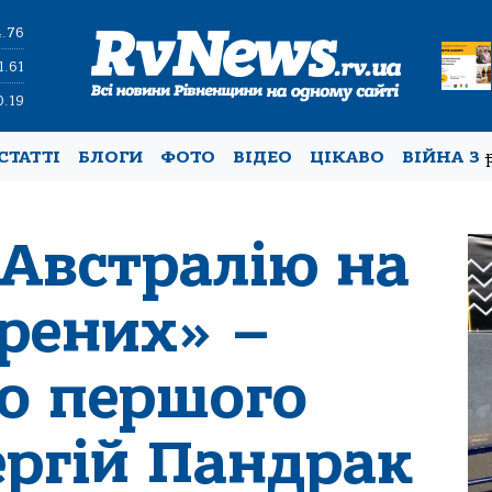
4.76
1.61
0.19
СТАТТІ
БЛОГИ
ФОТО
ВІДЕО
ЦІКАВО
ВІЙНА З
 Австралію на
орених» –
мо першого
ергій Пандрак