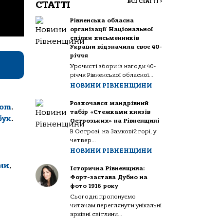
ВСІ СТАТТІ
>
СТАТТІ
Рівненська обласна
організації Національної
спілки письменників
України відзначила своє 40-
річчя
Урочисті збори із нагоди 40-
річчя Рівненської обласної...
НОВИНИ РІВНЕНЩИНИ
Розпочався мандрівний
com
.
табір «Стежками князів
бук
.
Острозьких» на Рівненщині
В Острозі, на Замковій горі, у
четвер...
НОВИНИ РІВНЕНЩИНИ
ни
,
Історична Рівненщина:
Форт-застава Дубно на
фото 1916 року
Сьогодні пропонуємо
читачам переглянути унікальні
архівні світлини...