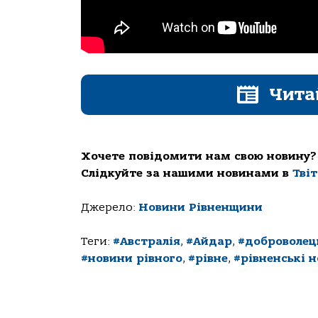
Чита
Хочете повідомити нам свою новину?
Слідкуйте за нашими новинами в
Тві
Джерело:
Новини Рівненщини
Теги:
#Австралія
,
#Айдар
,
#доброволец
#новини рівного
,
#рівне
,
#рівненські 