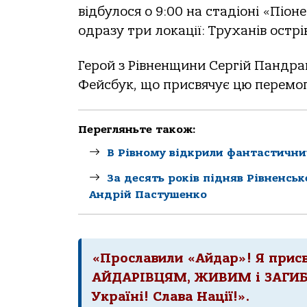
відбулося о 9:00 на стадіоні «Піон
одразу три локації: Труханів остр
Герой з Рівненщини Сергій Пандрак
Фейсбук, що присвячує цю перемо
Перегляньте також:
В Рівному відкрили фантастични
За десять років підняв Рівненсь
Андрій Пастушенко
«Прославили «Айдар»! Я при
АЙДАРІВЦЯМ, ЖИВИМ і ЗАГИБ
Україні! Слава Нації!».