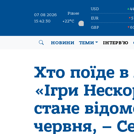
USD
4
▲
Рівне
07.08.2026
EUR
5
▼
15:42:31
+22°C
GBP
6
▼
НОВИНИ
ТЕМИ
ІНТЕРВ’Ю
Хто поїде в
«Ігри Неск
стане відо
червня, – С