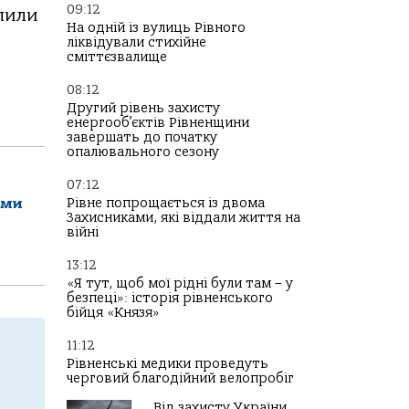
09:12
опили
На одній із вулиць Рівного
ліквідували стихійне
сміттєзвалище
08:12
Другий рівень захисту
енергооб’єктів Рівненщини
завершать до початку
опалювального сезону
07:12
Рівне попрощається із двома
ами
Захисниками, які віддали життя на
війні
13:12
«Я тут, щоб мої рідні були там – у
безпеці»: історія рівненського
бійця «Князя»
11:12
Рівненські медики проведуть
черговий благодійний велопробіг
Від захисту України