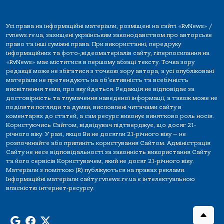
Усі права на інформаційні матеріали, розміщені на сайті «RvNews» /
rvnews.rv.ua, захищені українським законодавством про авторське
право та інші суміжні права. При використанні, передруку
інформаційних та фото-,відеоматеріалів сайту, гіперпосилання на
«RvNews» має міститися в першому абзаці тексту. Точка зору
редакції може не збігатися з точкою зору автора, а усі опубліковані
матеріали не претендують на об'єктивність та всебічність
висвітлення теми, про яку йдеться. Редакція не відповідає за
достовірність та тлумачення наведеної інформації, а також може не
поділяти погляди та думки, висловлені читачами сайту в
коментарях до статей, а сам ресурс виконує винятково роль носія.
Користуючись Сайтом, відвідувач підтверджує, що досяг 21-
річного віку. У разі, якщо Ви не досягли 21-річного віку — не
розпочинайте або припиніть користування Сайтом. Адміністрація
Сайту не несе відповідальності за законність використання Сайту
та його сервісів Користувачем, який не досяг 21-річного віку.
Матеріали з поміткою (R) публікуються на правах реклами.
Інформаційні матеріали сайту rvnews.rv.ua є інтелектуальною
власністю інтернет-ресурсу.