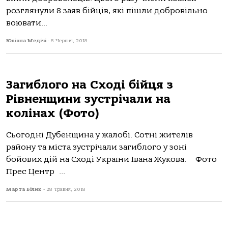
розглянули 8 заяв бійців, які пішли добровільно
воювати...
Юліана Медічі
-
8 Червня, 2018
Загиблого на Сході бійця з
Рівненщини зустрічали на
колінах (Фото)
Сьогодні Дубенщина у жалобі. Сотні жителів
району та міста зустрічали загиблого у зоні
бойових дій на Сході України Івана Жукова. Фото
Прес Центр ...
Марта Білик
-
28 Травня, 2018