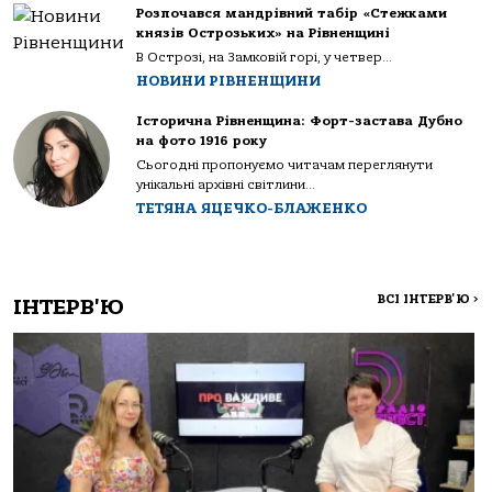
Розпочався мандрівний табір «Стежками
князів Острозьких» на Рівненщині
В Острозі, на Замковій горі, у четвер...
НОВИНИ РІВНЕНЩИНИ
Історична Рівненщина: Форт-застава Дубно
на фото 1916 року
Сьогодні пропонуємо читачам переглянути
унікальні архівні світлини...
ТЕТЯНА ЯЦЕЧКО-БЛАЖЕНКО
ВСІ ІНТЕРВ'Ю
>
ІНТЕРВ'Ю