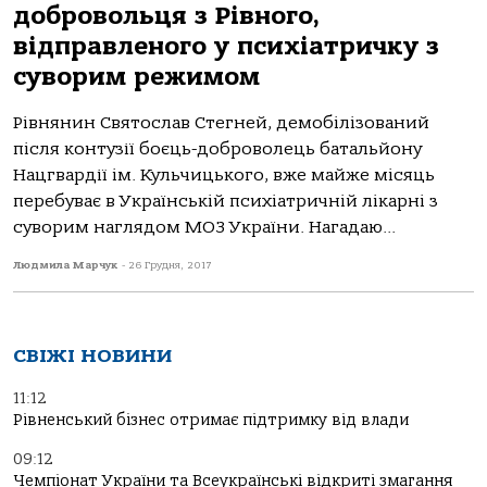
добровольця з Рівного,
відправленого у психіатричку з
суворим режимом
Рівнянин Святослав Стегней, демобілізований
після контузії боєць-доброволець батальйону
Нацгвардії ім. Кульчицького, вже майже місяць
перебуває в Українській психіатричній лікарні з
суворим наглядом МОЗ України. Нагадаю...
Людмила Марчук
-
26 Грудня, 2017
СВІЖІ НОВИНИ
11:12
Рівненський бізнес отримає підтримку від влади
09:12
Чемпіонат України та Всеукраїнські відкриті змагання