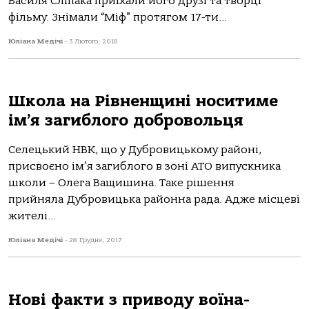
Василя Сліпака приїхали його друзі та творці
фільму. Знімали “Міф” протягом 17-ти...
Юліана Медічі
-
3 Лютого, 2018
Школа на Рівненщині носитиме
ім’я загиблого добровольця
Селецький НВК, що у Дубровицькому районі,
присвоєно ім’я загиблого в зоні АТО випускника
школи – Олега Ващишина. Таке рішення
прийняла Дубровицька районна рада. Адже місцеві
жителі...
Юліана Медічі
-
28 Грудня, 2017
Нові факти з приводу воїна-