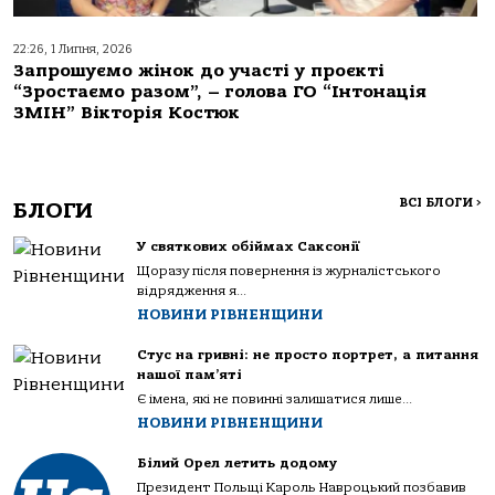
22:26, 1 Липня, 2026
Запрошуємо жінок до участі у проєкті
“Зростаємо разом”, – голова ГО “Інтонація
ЗМІН” Вікторія Костюк
ВСІ БЛОГИ
>
БЛОГИ
У святкових обіймах Саксонії
Щоразу після повернення із журналістського
відрядження я...
НОВИНИ РІВНЕНЩИНИ
Стус на гривні: не просто портрет, а питання
нашої пам’яті
Є імена, які не повинні залишатися лише...
НОВИНИ РІВНЕНЩИНИ
Білий Орел летить додому
Президент Польщі Кароль Навроцький позбавив