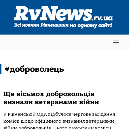
#доброволець
Ще вісьмох добровольців
визнали ветеранами війни
У Рівненській ОДА відбулося чергове засідання
комісії щодо офіційного визнання ветеранами
війни добровольців. Цього разу члени комісії