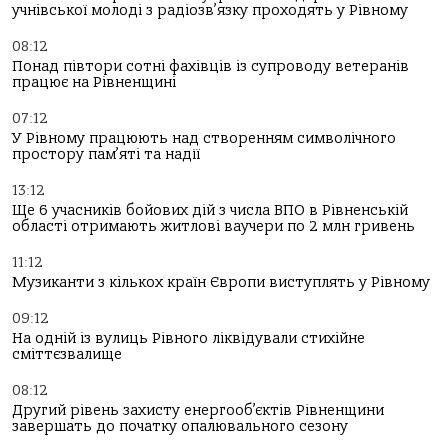
учнівської молоді з радіозв’язку проходять у Рівному
08:12
Понад півтори сотні фахівців із супроводу ветеранів
працює на Рівненщині
07:12
У Рівному працюють над створенням символічного
простору пам’яті та надії
13:12
Ще 6 учасників бойових дій з числа ВПО в Рівненській
області отримають житлові ваучери по 2 млн гривень
11:12
Музиканти з кількох країн Європи виступлять у Рівному
09:12
На одній із вулиць Рівного ліквідували стихійне
сміттєзвалище
08:12
Другий рівень захисту енергооб’єктів Рівненщини
завершать до початку опалювального сезону