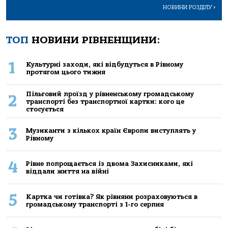
НОВИНИ РОЗДІЛУ
>
ТОП
НОВИНИ РІВНЕНЩИНИ:
1
Культурні заходи, які відбудуться в Рівному
протягом цього тижня
Пільговий проїзд у рівненському громадському
2
транспорті без транспортної картки: кого це
стосується
3
Музиканти з кількох країн Європи виступлять у
Рівному
4
Рівне попрощається із двома Захисниками, які
віддали життя на війні
5
Картка чи готівка? Як рівняни розраховуються в
громадському транспорті з 1-го серпня