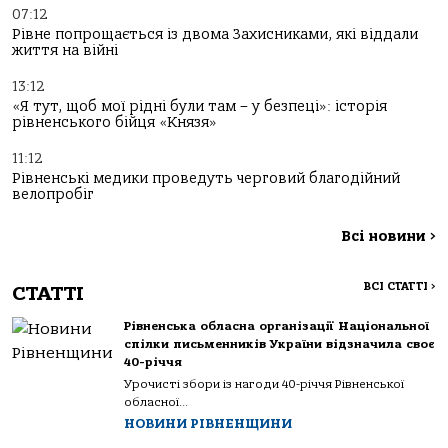
07:12
Рівне попрощається із двома Захисниками, які віддали
життя на війні
13:12
«Я тут, щоб мої рідні були там – у безпеці»: історія
рівненського бійця «Князя»
11:12
Рівненські медики проведуть черговий благодійний
велопробіг
Всі новини
>
ВСІ СТАТТІ
>
СТАТТІ
Рівненська обласна організації Національної
спілки письменників України відзначила своє
40-річчя
Урочисті збори із нагоди 40-річчя Рівненської
обласної...
НОВИНИ РІВНЕНЩИНИ