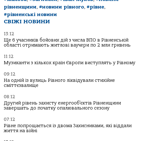
рівненщини
,
#новини рівного
,
#рівне
,
#рівненські новини
СВІЖІ НОВИНИ
13:12
Ще 6 учасників бойових дій з числа ВПО в Рівненській
області отримають житлові ваучери по 2 млн гривень
11:12
Музиканти з кількох країн Європи виступлять у Рівному
09:12
На одній із вулиць Рівного ліквідували стихійне
сміттєзвалище
08:12
Другий рівень захисту енергооб’єктів Рівненщини
завершать до початку опалювального сезону
07:12
Рівне попрощається із двома Захисниками, які віддали
життя на війні