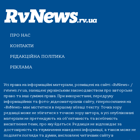
ПРО НАС
КОНТАКТИ
РЕДАКЦІЙНА ПОЛІТИКА
РЕКЛАМА
Усі права на інформаційні матеріали, розміщені на сайті «RvNews» /
rvnews.rv.ua, захищені українським законодавством про авторське
право та інші суміжні права. При використанні, передруку
інформаційних та фото-,відеоматеріалів сайту, гіперпосилання на
«RvNews» має міститися в першому абзаці тексту. Точка зору
редакції може не збігатися з точкою зору автора, а усі опубліковані
матеріали не претендують на об'єктивність та всебічність
висвітлення теми, про яку йдеться. Редакція не відповідає за
достовірність та тлумачення наведеної інформації, а також може не
поділяти погляди та думки, висловлені читачами сайту в