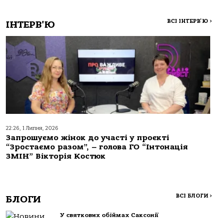
ВСІ ІНТЕРВ'Ю
>
ІНТЕРВ'Ю
22:26, 1 Липня, 2026
Запрошуємо жінок до участі у проєкті
“Зростаємо разом”, – голова ГО “Інтонація
ЗМІН” Вікторія Костюк
ВСІ БЛОГИ
>
БЛОГИ
У святкових обіймах Саксонії