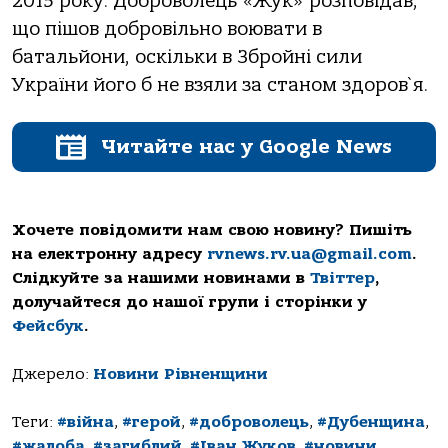
2015 року. Доброволець «Жук» розповідав,
що пішов добровільно воювати в
батальйони, оскільки в Збройні сили
України його б не взяли за станом здоров`я.
Читайте нас у Google News
Хочете повідомити нам свою новину? Пишіть
на електронну адресу
rvnews.rv.ua@gmail.com
.
Слідкуйте за нашими новинами в
Твіттер
,
долучайтеся до нашої групи і сторінки у
Фейсбук
.
Джерело:
Новини Рівненщини
Теги:
#війна
,
#герой
,
#доброволець
,
#Дубенщина
,
#жалоба
,
#загиблий
,
#Іван Жуков
,
#новини