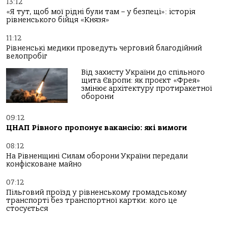
13:12
«Я тут, щоб мої рідні були там – у безпеці»: історія
рівненського бійця «Князя»
11:12
Рівненські медики проведуть черговий благодійний
велопробіг
Від захисту України до спільного
щита Європи: як проєкт «Фрея»
змінює архітектуру протиракетної
оборони
09:12
ЦНАП Рівного пропонує вакансію: які вимоги
08:12
На Рівненщині Силам оборони України передали
конфісковане майно
07:12
Пільговий проїзд у рівненському громадському
транспорті без транспортної картки: кого це
стосується