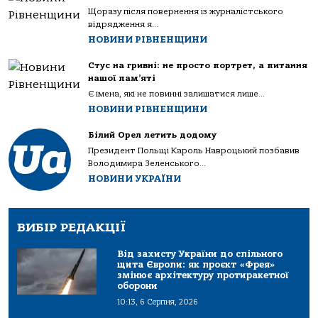
Щоразу після повернення із журналістського
відрядження я...
НОВИНИ РІВНЕНЩИНИ
Стус на гривні: не просто портрет, а питання
нашої пам’яті
Є імена, які не повинні залишатися лише...
НОВИНИ РІВНЕНЩИНИ
Білий Орел летить додому
Президент Польщі Кароль Навроцький позбавив
Володимира Зеленського...
НОВИНИ УКРАЇНИ
ВИБІР РЕДАКЦІЇ
Від захисту України до спільного
щита Європи: як проєкт «Фрея»
змінює архітектуру протиракетної
оборони
10:13, 6 Серпня, 2026