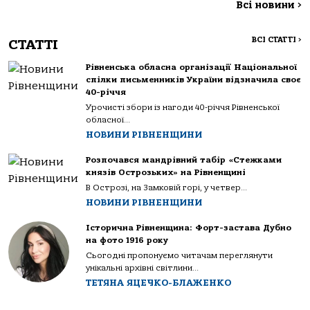
Всі новини
>
ВСІ СТАТТІ
>
СТАТТІ
Рівненська обласна організації Національної
спілки письменників України відзначила своє
40-річчя
Урочисті збори із нагоди 40-річчя Рівненської
обласної...
НОВИНИ РІВНЕНЩИНИ
Розпочався мандрівний табір «Стежками
князів Острозьких» на Рівненщині
В Острозі, на Замковій горі, у четвер...
НОВИНИ РІВНЕНЩИНИ
Історична Рівненщина: Форт-застава Дубно
на фото 1916 року
Сьогодні пропонуємо читачам переглянути
унікальні архівні світлини...
ТЕТЯНА ЯЦЕЧКО-БЛАЖЕНКО