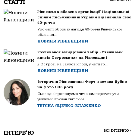
СТАТТІ
Рівненська обласна організації Національної
спілки письменників України відзначила своє
40-річчя
Урочисті збори із нагоди 40-річчя Рівненської
обласної...
НОВИНИ РІВНЕНЩИНИ
Розпочався мандрівний табір «Стежками
князів Острозьких» на Рівненщині
В Острозі, на Замковій горі, у четвер...
НОВИНИ РІВНЕНЩИНИ
Історична Рівненщина: Форт-застава Дубно
на фото 1916 року
Сьогодні пропонуємо читачам переглянути
унікальні архівні світлини...
ТЕТЯНА ЯЦЕЧКО-БЛАЖЕНКО
ВСІ ІНТЕРВ'Ю
>
ІНТЕРВ'Ю