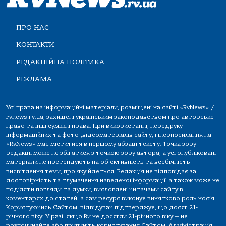
ПРО НАС
КОНТАКТИ
РЕДАКЦІЙНА ПОЛІТИКА
РЕКЛАМА
Усі права на інформаційні матеріали, розміщені на сайті «RvNews» /
rvnews.rv.ua, захищені українським законодавством про авторське
право та інші суміжні права. При використанні, передруку
інформаційних та фото-,відеоматеріалів сайту, гіперпосилання на
«RvNews» має міститися в першому абзаці тексту. Точка зору
редакції може не збігатися з точкою зору автора, а усі опубліковані
матеріали не претендують на об'єктивність та всебічність
висвітлення теми, про яку йдеться. Редакція не відповідає за
достовірність та тлумачення наведеної інформації, а також може не
поділяти погляди та думки, висловлені читачами сайту в
коментарях до статей, а сам ресурс виконує винятково роль носія.
Користуючись Сайтом, відвідувач підтверджує, що досяг 21-
річного віку. У разі, якщо Ви не досягли 21-річного віку — не
розпочинайте або припиніть користування Сайтом. Адміністрація