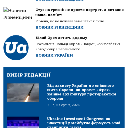
Стус на гривні: не просто портрет, а питання
нашої пам’яті
Є імена, які не повинні залишатися лише...
НОВИНИ РІВНЕНЩИНИ
Білий Орел летить додому
Президент Польщі Кароль Навроцький позбавив
Володимира Зеленського...
НОВИНИ УКРАЇНИ
ВИБІР РЕДАКЦІЇ
Від захисту України до спільного
щита Європи: як проєкт «Фрея»
змінює архітектуру протиракетної
оборони
10:13, 6 Серпня, 2026
Ukraine Investment Congress: як
інвестиції у майбутнє формують нові
стандарти галузі