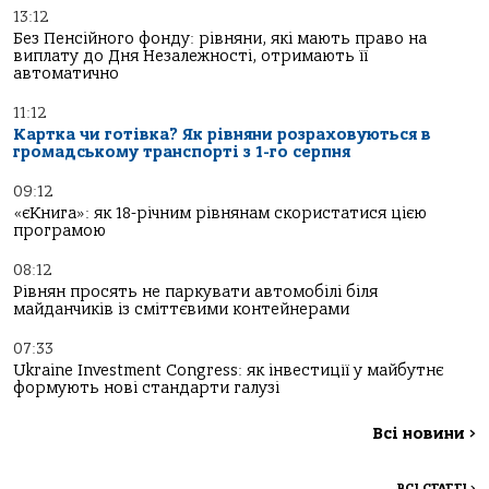
13:12
Без Пенсійного фонду: рівняни, які мають право на
виплату до Дня Незалежності, отримають її
автоматично
11:12
Картка чи готівка? Як рівняни розраховуються в
громадському транспорті з 1-го серпня
09:12
«єКнига»: як 18-річним рівнянам скористатися цією
програмою
08:12
Рівнян просять не паркувати автомобілі біля
майданчиків із сміттєвими контейнерами
07:33
Ukraine Investment Congress: як інвестиції у майбутнє
формують нові стандарти галузі
Всі новини
>
ВСІ СТАТТІ
>