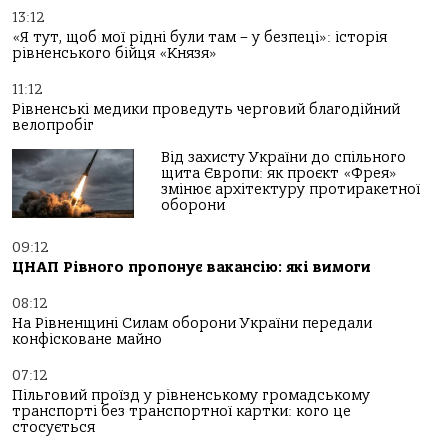
13:12
«Я тут, щоб мої рідні були там – у безпеці»: історія
рівненського бійця «Князя»
11:12
Рівненські медики проведуть черговий благодійний
велопробіг
Від захисту України до спільного
щита Європи: як проєкт «Фрея»
змінює архітектуру протиракетної
оборони
09:12
ЦНАП Рівного пропонує вакансію: які вимоги
08:12
На Рівненщині Силам оборони України передали
конфісковане майно
07:12
Пільговий проїзд у рівненському громадському
транспорті без транспортної картки: кого це
стосується