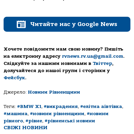
Читайте нас у Google News
Хочете повідомити нам свою новину? Пишіть
на електронну адресу
rvnews.rv.ua@gmail.com
.
Слідкуйте за нашими новинами в
Твіттер
,
долучайтеся до нашої групи і сторінки у
Фейсбук
.
Джерело:
Новини Рівненщини
Теги:
#BMW Х1
,
#викрадення
,
#елітна аівтівка
,
#машина
,
#новини рівненщини
,
#новини
рівного
,
#рівне
,
#рівненські новини
СВІЖІ НОВИНИ