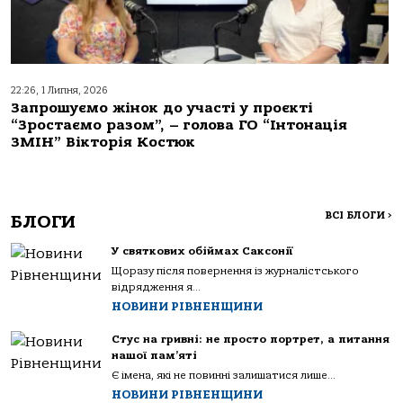
22:26, 1 Липня, 2026
Запрошуємо жінок до участі у проєкті
“Зростаємо разом”, – голова ГО “Інтонація
ЗМІН” Вікторія Костюк
ВСІ БЛОГИ
>
БЛОГИ
У святкових обіймах Саксонії
Щоразу після повернення із журналістського
відрядження я...
НОВИНИ РІВНЕНЩИНИ
Стус на гривні: не просто портрет, а питання
нашої пам’яті
Є імена, які не повинні залишатися лише...
НОВИНИ РІВНЕНЩИНИ