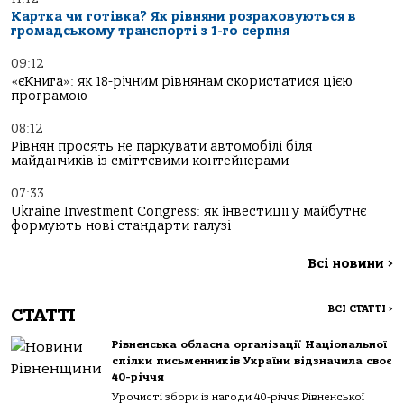
Картка чи готівка? Як рівняни розраховуються в
громадському транспорті з 1-го серпня
09:12
«єКнига»: як 18-річним рівнянам скористатися цією
програмою
08:12
Рівнян просять не паркувати автомобілі біля
майданчиків із сміттєвими контейнерами
07:33
Ukraine Investment Congress: як інвестиції у майбутнє
формують нові стандарти галузі
Всі новини
>
ВСІ СТАТТІ
>
СТАТТІ
Рівненська обласна організації Національної
спілки письменників України відзначила своє
40-річчя
Урочисті збори із нагоди 40-річчя Рівненської