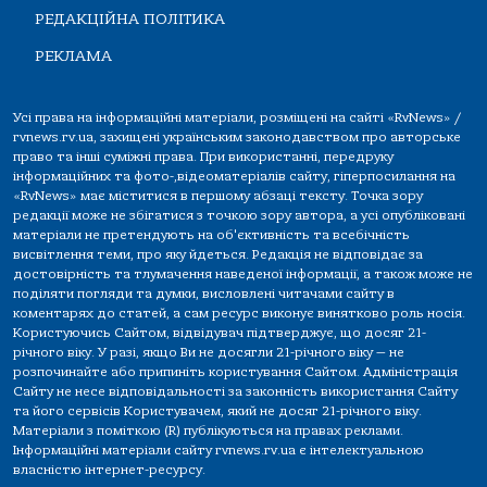
РЕДАКЦІЙНА ПОЛІТИКА
РЕКЛАМА
Усі права на інформаційні матеріали, розміщені на сайті «RvNews» /
rvnews.rv.ua, захищені українським законодавством про авторське
право та інші суміжні права. При використанні, передруку
інформаційних та фото-,відеоматеріалів сайту, гіперпосилання на
«RvNews» має міститися в першому абзаці тексту. Точка зору
редакції може не збігатися з точкою зору автора, а усі опубліковані
матеріали не претендують на об'єктивність та всебічність
висвітлення теми, про яку йдеться. Редакція не відповідає за
достовірність та тлумачення наведеної інформації, а також може не
поділяти погляди та думки, висловлені читачами сайту в
коментарях до статей, а сам ресурс виконує винятково роль носія.
Користуючись Сайтом, відвідувач підтверджує, що досяг 21-
річного віку. У разі, якщо Ви не досягли 21-річного віку — не
розпочинайте або припиніть користування Сайтом. Адміністрація
Сайту не несе відповідальності за законність використання Сайту
та його сервісів Користувачем, який не досяг 21-річного віку.
Матеріали з поміткою (R) публікуються на правах реклами.
Інформаційні матеріали сайту rvnews.rv.ua є інтелектуальною
власністю інтернет-ресурсу.