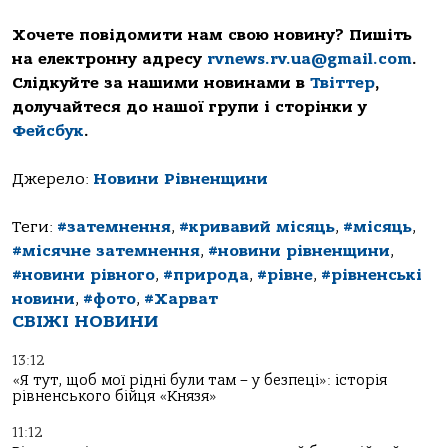
Хочете повідомити нам свою новину? Пишіть
на електронну адресу
rvnews.rv.ua@gmail.com
.
Слідкуйте за нашими новинами в
Твіттер
,
долучайтеся до нашої групи і сторінки у
Фейсбук
.
Джерело:
Новини Рівненщини
Теги:
#затемнення
,
#кривавий місяць
,
#місяць
,
#місячне затемнення
,
#новини рівненщини
,
#новини рівного
,
#природа
,
#рівне
,
#рівненські
новини
,
#фото
,
#Харват
СВІЖІ НОВИНИ
13:12
«Я тут, щоб мої рідні були там – у безпеці»: історія
рівненського бійця «Князя»
11:12