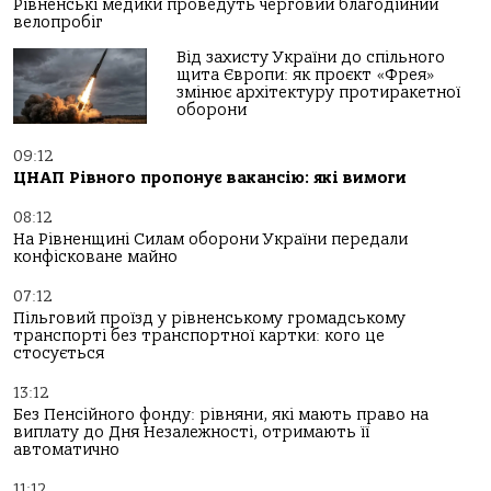
Рівненські медики проведуть черговий благодійний
велопробіг
Від захисту України до спільного
щита Європи: як проєкт «Фрея»
змінює архітектуру протиракетної
оборони
09:12
ЦНАП Рівного пропонує вакансію: які вимоги
08:12
На Рівненщині Силам оборони України передали
конфісковане майно
07:12
Пільговий проїзд у рівненському громадському
транспорті без транспортної картки: кого це
стосується
13:12
Без Пенсійного фонду: рівняни, які мають право на
виплату до Дня Незалежності, отримають її
автоматично
11:12