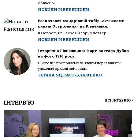
обласної...
НОВИНИ РІВНЕНЩИНИ
Розпочався мандрівний табір «Стежками
князів Острозьких» на Рівненщині
В Острозі, на Замковій горі, у четвер...
НОВИНИ РІВНЕНЩИНИ
Історична Рівненщина: Форт-застава Дубно
на фото 1916 року
Сьогодні пропонуємо читачам переглянути
унікальні архівні світлини...
ТЕТЯНА ЯЦЕЧКО-БЛАЖЕНКО
ВСІ ІНТЕРВ'Ю
>
ІНТЕРВ'Ю