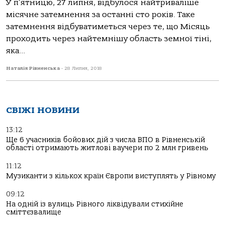
У п’ятницю, 27 липня, відбулося найтриваліше
місячне затемнення за останні сто років. Таке
затемнення відбуватиметься через те, що Місяць
проходить через найтемнішу область земної тіні,
яка...
Наталія Рівненська
-
28 Липня, 2018
СВІЖІ НОВИНИ
13:12
Ще 6 учасників бойових дій з числа ВПО в Рівненській
області отримають житлові ваучери по 2 млн гривень
11:12
Музиканти з кількох країн Європи виступлять у Рівному
09:12
На одній із вулиць Рівного ліквідували стихійне
сміттєзвалище