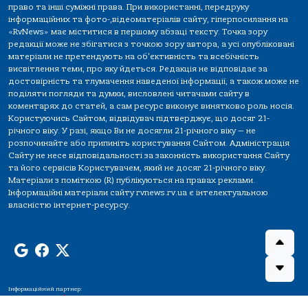
право та інші суміжні права. При використанні, передруку
інформаційних та фото-,відеоматеріалів сайту, гіперпосилання на
«RvNews» має міститися в першому абзаці тексту. Точка зору
редакції може не збігатися з точкою зору автора, а усі опубліковані
матеріали не претендують на об'єктивність та всебічність
висвітлення теми, про яку йдеться. Редакція не відповідає за
достовірність та тлумачення наведеної інформації, а також може не
поділяти погляди та думки, висловлені читачами сайту в
коментарях до статей, а сам ресурс виконує винятково роль носія.
Користуючись Сайтом, відвідувач підтверджує, що досяг 21-
річного віку. У разі, якщо Ви не досягли 21-річного віку — не
розпочинайте або припиніть користування Сайтом. Адміністрація
Сайту не несе відповідальності за законність використання Сайту
та його сервісів Користувачем, який не досяг 21-річного віку.
Матеріали з поміткою (R) публікуються на правах реклами.
Інформаційні матеріали сайту rvnews.rv.ua є інтелектуальною
власністю інтернет-ресурсу.
Інформаційний партнер: