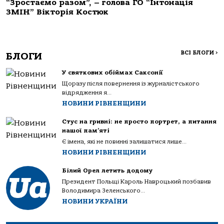
“Зростаємо разом”, – голова ГО “Інтонація
ЗМІН” Вікторія Костюк
ВСІ БЛОГИ
>
БЛОГИ
У святкових обіймах Саксонії
Щоразу після повернення із журналістського
відрядження я...
НОВИНИ РІВНЕНЩИНИ
Стус на гривні: не просто портрет, а питання
нашої пам’яті
Є імена, які не повинні залишатися лише...
НОВИНИ РІВНЕНЩИНИ
Білий Орел летить додому
Президент Польщі Кароль Навроцький позбавив
Володимира Зеленського...
НОВИНИ УКРАЇНИ