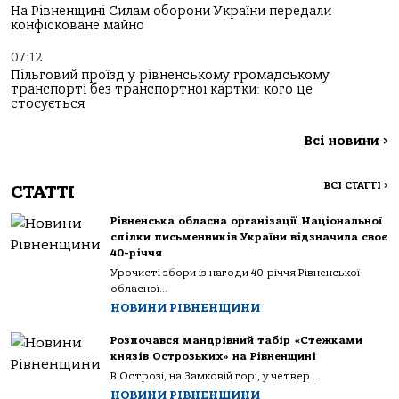
На Рівненщині Силам оборони України передали
конфісковане майно
07:12
Пільговий проїзд у рівненському громадському
транспорті без транспортної картки: кого це
стосується
Всі новини
>
ВСІ СТАТТІ
>
СТАТТІ
Рівненська обласна організації Національної
спілки письменників України відзначила своє
40-річчя
Урочисті збори із нагоди 40-річчя Рівненської
обласної...
НОВИНИ РІВНЕНЩИНИ
Розпочався мандрівний табір «Стежками
князів Острозьких» на Рівненщині
В Острозі, на Замковій горі, у четвер...
НОВИНИ РІВНЕНЩИНИ