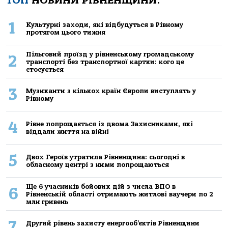
ТОП
НОВИНИ РІВНЕНЩИНИ:
1
Культурні заходи, які відбудуться в Рівному
протягом цього тижня
Пільговий проїзд у рівненському громадському
2
транспорті без транспортної картки: кого це
стосується
3
Музиканти з кількох країн Європи виступлять у
Рівному
4
Рівне попрощається із двома Захисниками, які
віддали життя на війні
5
Двох Героїв утратила Рівненщина: сьогодні в
обласному центрі з ними попрощаються
Ще 6 учасників бойових дій з числа ВПО в
6
Рівненській області отримають житлові ваучери по 2
млн гривень
7
Другий рівень захисту енергооб’єктів Рівненщини