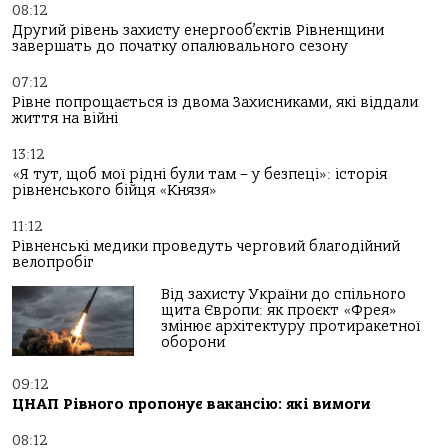
08:12
Другий рівень захисту енергооб’єктів Рівненщини
завершать до початку опалювального сезону
07:12
Рівне попрощається із двома Захисниками, які віддали
життя на війні
13:12
«Я тут, щоб мої рідні були там – у безпеці»: історія
рівненського бійця «Князя»
11:12
Рівненські медики проведуть черговий благодійний
велопробіг
Від захисту України до спільного
щита Європи: як проєкт «Фрея»
змінює архітектуру протиракетної
оборони
09:12
ЦНАП Рівного пропонує вакансію: які вимоги
08:12