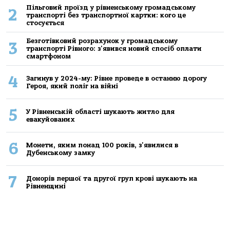
Пільговий проїзд у рівненському громадському
2
транспорті без транспортної картки: кого це
стосується
Безготівковий розрахунок у громадському
3
транспорті Рівного: з'явився новий спосіб оплати
смартфоном
4
Загинув у 2024-му: Рівне проведе в останню дорогу
Героя, який поліг на війні
5
У Рівненській області шукають житло для
евакуйованих
6
Монети, яким понад 100 років, з'явилися в
Дубенському замку
7
Донорів першої та другої груп крові шукають на
Рівненщині