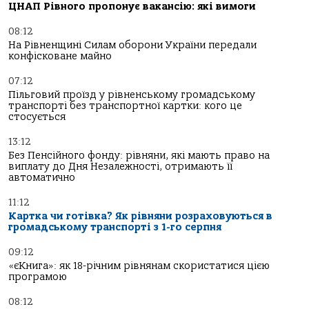
ЦНАП Рівного пропонує вакансію: які вимоги
08:12
На Рівненщині Силам оборони України передали
конфісковане майно
07:12
Пільговий проїзд у рівненському громадському
транспорті без транспортної картки: кого це
стосується
13:12
Без Пенсійного фонду: рівняни, які мають право на
виплату до Дня Незалежності, отримають її
автоматично
11:12
Картка чи готівка? Як рівняни розраховуються в
громадському транспорті з 1-го серпня
09:12
«єКнига»: як 18-річним рівнянам скористатися цією
програмою
08:12