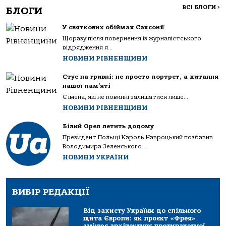
ВСІ БЛОГИ
>
БЛОГИ
У святкових обіймах Саксонії
Щоразу після повернення із журналістського
відрядження я...
НОВИНИ РІВНЕНЩИНИ
Стус на гривні: не просто портрет, а питання
нашої пам’яті
Є імена, які не повинні залишатися лише...
НОВИНИ РІВНЕНЩИНИ
Білий Орел летить додому
Президент Польщі Кароль Навроцький позбавив
Володимира Зеленського...
НОВИНИ УКРАЇНИ
ВИБІР РЕДАКЦІЇ
Від захисту України до спільного
щита Європи: як проєкт «Фрея»
змінює архітектуру протиракетної