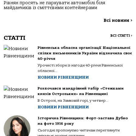
Рівнян просять не паркувати автомобілі біля
майданчиків із сміттєвими контейнерами
Всі новини
>
ВСІ СТАТТІ
>
СТАТТІ
Рівненська обласна організації Національної
спілки письменників України відзначила своє
40-річчя
Урочисті збори із нагоди 40-річчя Рівненської
обласної...
НОВИНИ РІВНЕНЩИНИ
Розпочався мандрівний табір «Стежками
князів Острозьких» на Рівненщині
В Острозі, на Замковій горі, у четвер...
НОВИНИ РІВНЕНЩИНИ
Історична Рівненщина: Форт-застава Дубно
на фото 1916 року
Сьогодні пропонуємо читачам переглянути
унікальні архівні світлини...