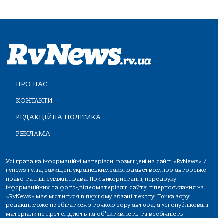
ПРО НАС
КОНТАКТИ
РЕДАКЦІЙНА ПОЛІТИКА
РЕКЛАМА
Усі права на інформаційні матеріали, розміщені на сайті «RvNews» /
rvnews.rv.ua, захищені українським законодавством про авторське
право та інші суміжні права. При використанні, передруку
інформаційних та фото-,відеоматеріалів сайту, гіперпосилання на
«RvNews» має міститися в першому абзаці тексту. Точка зору
редакції може не збігатися з точкою зору автора, а усі опубліковані
матеріали не претендують на об'єктивність та всебічність