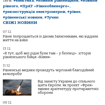
Теги:
#електика
,
#новини рівненщини
,
#новини
рівного
,
#ПрАТ «Рівнеобленерго»
,
#реконструкція електромереж
,
#рівне
,
#рівненські новини
,
#Тучин
СВІЖІ НОВИНИ
07:12
Рівне попрощається із двома Захисниками, які віддали
життя на війні
13:12
«Я тут, щоб мої рідні були там – у безпеці»: історія
рівненського бійця «Князя»
11:12
Рівненські медики проведуть черговий благодійний
велопробіг
Від захисту України до спільного
щита Європи: як проєкт «Фрея»
змінює архітектуру протиракетної
оборони
09:12