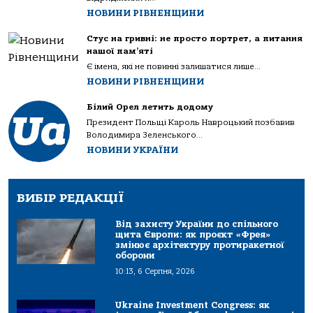
НОВИНИ РІВНЕНЩИНИ
Стус на гривні: не просто портрет, а питання
нашої пам’яті
Є імена, які не повинні залишатися лише...
НОВИНИ РІВНЕНЩИНИ
Білий Орел летить додому
Президент Польщі Кароль Навроцький позбавив
Володимира Зеленського...
НОВИНИ УКРАЇНИ
ВИБІР РЕДАКЦІЇ
Від захисту України до спільного
щита Європи: як проєкт «Фрея»
змінює архітектуру протиракетної
оборони
10:13, 6 Серпня, 2026
Ukraine Investment Congress: як