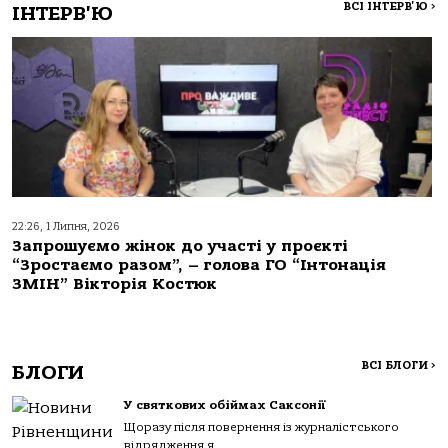
ВСІ ІНТЕРВ'Ю
>
ІНТЕРВ'Ю
22:26, 1 Липня, 2026
Запрошуємо жінок до участі у проєкті
“Зростаємо разом”, – голова ГО “Інтонація
ЗМІН” Вікторія Костюк
ВСІ БЛОГИ
>
БЛОГИ
У святкових обіймах Саксонії
Щоразу після повернення із журналістського
відрядження я...