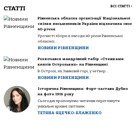
ВСІ СТАТТІ
>
СТАТТІ
Рівненська обласна організації Національної
спілки письменників України відзначила своє
40-річчя
Урочисті збори із нагоди 40-річчя Рівненської
обласної...
НОВИНИ РІВНЕНЩИНИ
Розпочався мандрівний табір «Стежками
князів Острозьких» на Рівненщині
В Острозі, на Замковій горі, у четвер...
НОВИНИ РІВНЕНЩИНИ
Історична Рівненщина: Форт-застава Дубно
на фото 1916 року
Сьогодні пропонуємо читачам переглянути
унікальні архівні світлини...
ТЕТЯНА ЯЦЕЧКО-БЛАЖЕНКО