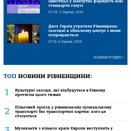
інвестиції у майбутнє формують нові
стандарти галузі
07:33, 5 Серпня, 2026
Двох Героїв утратила Рівненщина:
сьогодні в обласному центрі з ними
попрощаються
07:12, 4 Серпня, 2026
НОВИНИ РОЗДІЛУ
>
ТОП
НОВИНИ РІВНЕНЩИНИ:
1
Культурні заходи, які відбудуться в Рівному
протягом цього тижня
Пільговий проїзд у рівненському громадському
2
транспорті без транспортної картки: кого це
стосується
3
Музиканти з кількох країн Європи виступлять у