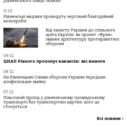
рівненського бійця «Князя»
11:12
Рівненські медики проведуть черговий благодійний
велопробіг
Від захисту України до спільного
щита Європи: як проєкт «Фрея»
змінює архітектуру протиракетної
оборони
09:12
ЦНАП Рівного пропонує вакансію: які вимоги
08:12
На Рівненщині Силам оборони України передали
конфісковане майно
07:12
Пільговий проїзд у рівненському громадському
транспорті без транспортної картки: кого це
стосується
Всі новини
>