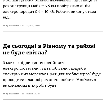
з облаштування розвантажувальної підстанції та
реконструкції майже 3,5 км повітряних ліній
електропередач 0,4 – 10 кВ. Роботи виконуються
від...
Марта Білик
-
29 Серпня, 2018
Де сьогодні в Рівному та районі
не буде світла?
З метою підвищення надійності
електропостачання та запобігання аварій в
електричних мережах ПрАТ „Рівнеобленерго” буде
проводити планові ремонтні роботи. У зв’язку з
виконанням цих робіт буде...
Марта Білик
-
25 Червня, 2018