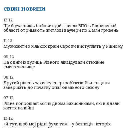
СВІЖІ НОВИНИ
13:12
Ще 6 учасників бойових дій з числа ВПО в Рівненській
області отримають житлові ваучери по 2 млн гривень
11:12
Музиканти з кількох країн Європи виступлять у Рівному
09:12
На одній із вулиць Рівного ліквідували стихійне
сміттєзвалище
08:12
Другий рівень захисту енергооб’єктів Рівненщини
завершать до початку опалювального сезону
07:12
Рівне попрощається із двома Захисниками, які віддали
життя на війні
13:12
«Я тут, щоб мої рідні були там – у безпеці»: історія