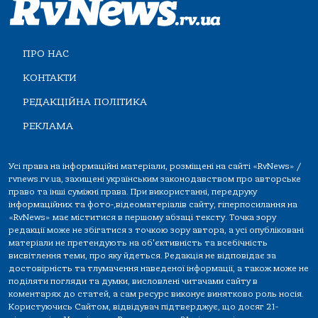
ПРО НАС
КОНТАКТИ
РЕДАКЦІЙНА ПОЛІТИКА
РЕКЛАМА
Усі права на інформаційні матеріали, розміщені на сайті «RvNews» /
rvnews.rv.ua, захищені українським законодавством про авторське
право та інші суміжні права. При використанні, передруку
інформаційних та фото-,відеоматеріалів сайту, гіперпосилання на
«RvNews» має міститися в першому абзаці тексту. Точка зору
редакції може не збігатися з точкою зору автора, а усі опубліковані
матеріали не претендують на об'єктивність та всебічність
висвітлення теми, про яку йдеться. Редакція не відповідає за
достовірність та тлумачення наведеної інформації, а також може не
поділяти погляди та думки, висловлені читачами сайту в
коментарях до статей, а сам ресурс виконує винятково роль носія.
Користуючись Сайтом, відвідувач підтверджує, що досяг 21-